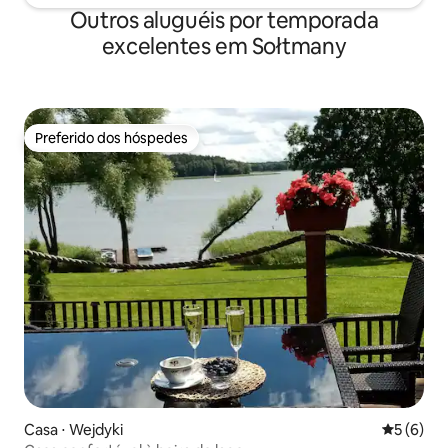
Outros aluguéis por temporada
excelentes em Sołtmany
Preferido dos hóspedes
Preferido dos hóspedes
Casa ⋅ Wejdyki
5 de uma 
5 (6)