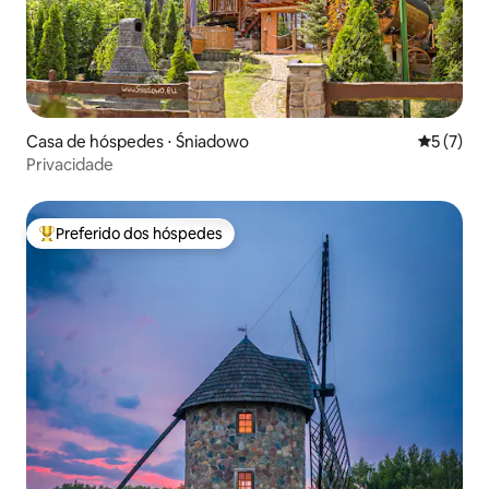
Casa de hóspedes ⋅ Śniadowo
5 de uma 
5 (7)
Privacidade
Preferido dos hóspedes
Entre os melhores preferidos dos hóspedes