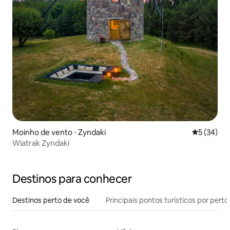
Moinho de vento ⋅ Zyndaki
5 de uma a
5 (34)
Wiatrak Zyndaki
Destinos para conhecer
Destinos perto de você
Principais pontos turísticos por perto