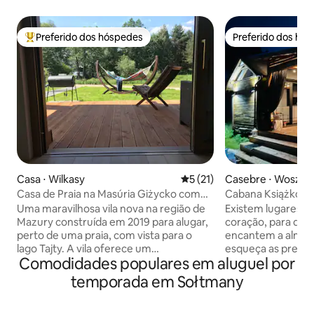
Preferido dos hóspedes
Preferido dos hó
Entre os melhores preferidos dos hóspedes
Preferido dos hó
Casa ⋅ Wilkasy
5 de uma avaliação média de
5 (21)
Casebre ⋅ Woszcz
Casa de Praia na Masúria Giżycko com
Cabana Książko na
jacuzzi e sauna
Uma maravilhosa vila nova na região de
Existem lugares o
Mazury construída em 2019 para alugar,
coração, para que 
perto de uma praia, com vista para o
encantem a alma,
lago Tajty. A vila oferece um
esqueça as preocu
Comodidades populares em aluguel por
relaxamento luxuoso e confortável.
cotidiana e tamb
Equipamentos modernos permitem
quanta beleza est
temporada em Sołtmany
passar seu tempo livre de uma forma
simplicidade. Cab
agradável cercado por vegetação e o
Bonitas - criada a 