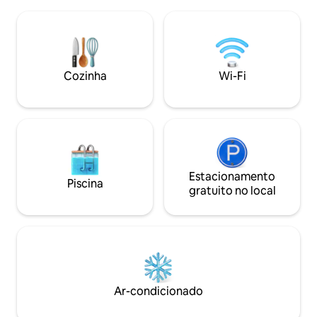
lago. Um relaxamento confortável é
amores: pelas pes
garantido por um jardim, um terraço
Natureza e pelos 
ensolarado com espreguiçadeiras,
verde bonito e viv
móveis de pátio, redes e uma
natureza, cuida d
churrasqueira. Lá fora, no jardim, você
Você encontrará l
pode encontrar jacuzzi e sauna abertos
Foi criado a partir
Cozinha
Wi-Fi
o ano todo para uso exclusivo dos
camping, em home
hóspedes da Villa.
Estacionamento
Piscina
gratuito no local
Ar-condicionado