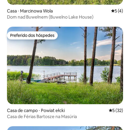
Casa ⋅ Marcinowa Wola
5 de uma 
5 (4)
Dom nad Buwełnem (Buwelno Lake House)
Preferido dos hóspedes
Preferido dos hóspedes
Casa de campo ⋅ Powiat ełcki
5 de uma a
5 (32)
Casa de Férias Bartosze na Masúria