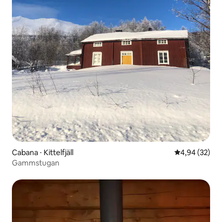
Cabana ⋅ Kittelfjäll
4,94 de uma a
4,94 (32)
Gammstugan