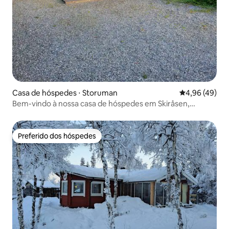
Casa de hóspedes ⋅ Storuman
4,96 de uma a
4,96 (49)
Bem-vindo à nossa casa de hóspedes em Skiråsen,
Storuman
Preferido dos hóspedes
Preferido dos hóspedes