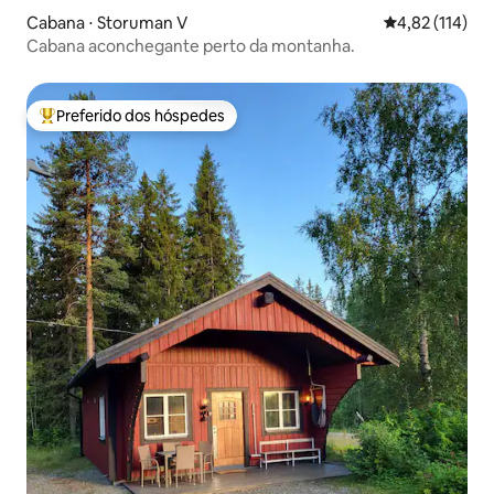
Cabana ⋅ Storuman V
4,82 de uma av
4,82 (114)
Cabana aconchegante perto da montanha.
Preferido dos hóspedes
Entre os melhores preferidos dos hóspedes