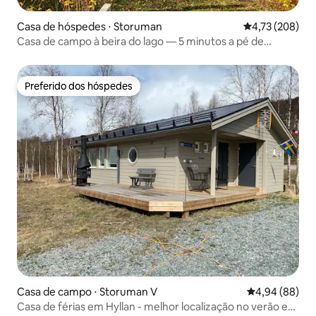
Casa de hóspedes ⋅ Storuman
4,73 de uma av
4,73 (208)
Casa de campo à beira do lago — 5 minutos a pé de
Storuman C
Preferido dos hóspedes
Preferido dos hóspedes
Casa de campo ⋅ Storuman V
4,94 de uma av
4,94 (88)
Casa de férias em Hyllan - melhor localização no verão e