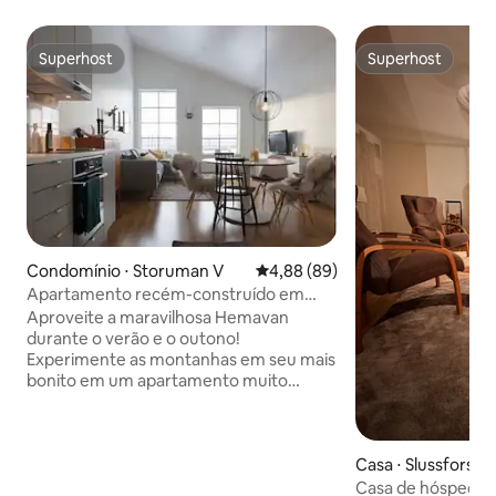
Superhost
Superhost
Superhost
Superhost
Condomínio ⋅ Storuman V
4,88 de uma avaliação média de
4,88 (89)
Apartamento recém-construído em
Hemavan, perto de Gondolen
Aproveite a maravilhosa Hemavan
durante o verão e o outono!
Experimente as montanhas em seu mais
bonito em um apartamento muito
agradável e agradável. Apartamento
recém-construído no segundo andar
perto de Hemavan Gondol. O
apartamento está equipado com
Casa ⋅ Slussfors
máquina de lavar louça, sauna, sala de
Casa de hóspede