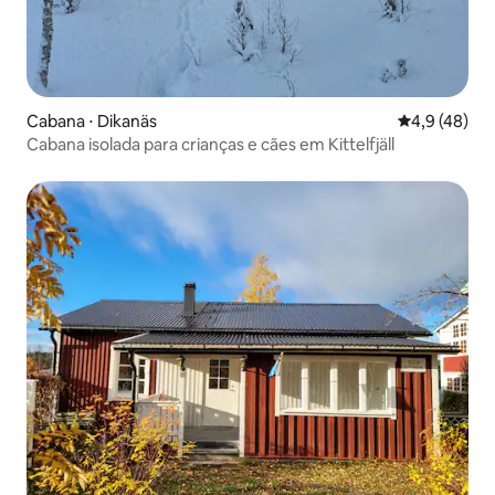
Cabana ⋅ Dikanäs
4,9 de uma a
4,9 (48)
Cabana isolada para crianças e cães em Kittelfjäll