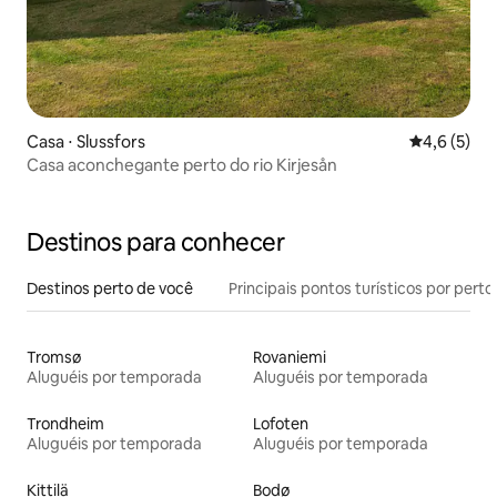
Casa ⋅ Slussfors
4,6 de uma 
4,6 (5)
Casa aconchegante perto do rio Kirjesån
Destinos para conhecer
Destinos perto de você
Principais pontos turísticos por perto
Tromsø
Rovaniemi
Aluguéis por temporada
Aluguéis por temporada
Trondheim
Lofoten
Aluguéis por temporada
Aluguéis por temporada
Kittilä
Bodø