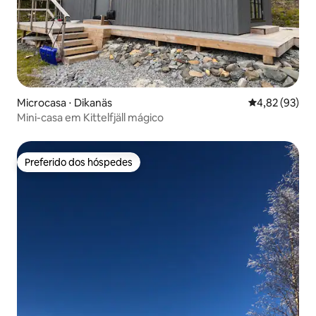
Microcasa ⋅ Dikanäs
4,82 de uma a
4,82 (93)
Mini-casa em Kittelfjäll mágico
Preferido dos hóspedes
Preferido dos hóspedes