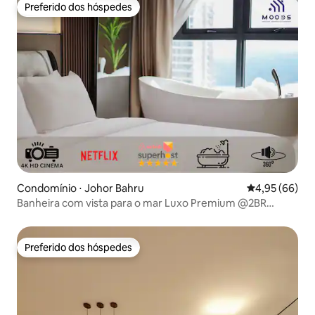
Preferido dos hóspedes
Preferido dos hóspedes
Condomínio ⋅ Johor Bahru
4,95 de uma a
4,95 (66)
Banheira com vista para o mar Luxo Premium @2BR
Limpeza gratuita
Preferido dos hóspedes
Preferido dos hóspedes