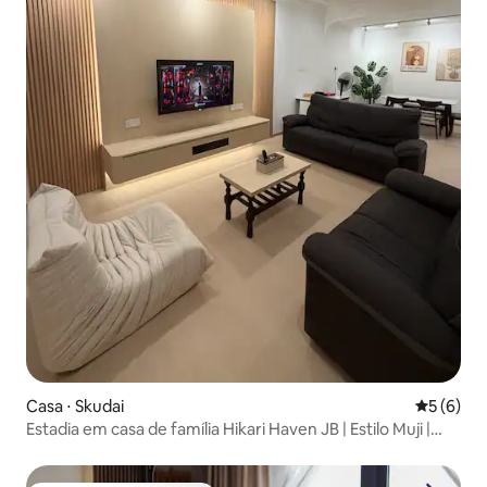
Casa ⋅ Skudai
5 de uma 
5 (6)
Estadia em casa de família Hikari Haven JB | Estilo Muji |
Carregador de veículos elétricos