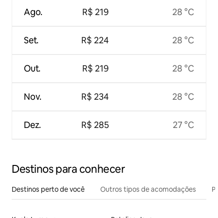
Ago.
R$ 219
28 °C
Set.
R$ 224
28 °C
Out.
R$ 219
28 °C
Nov.
R$ 234
28 °C
Dez.
R$ 285
27 °C
Destinos para conhecer
Destinos perto de você
Outros tipos de acomodações
Pr