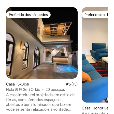
Preferido dos hóspedes
Preferido dos hó
Preferido dos hóspedes
Preferido dos hó
Casa ⋅ Skudai
5 de uma avaliação média de
5 (15)
Nola 暖居 Seri Orkid ～ 20 pessoas
A casa inteira foi projetada em estilo de
férias, com cômodos espaçosos,
abertos e bem iluminados que fazem
Casa ⋅ Johor Bahr
você se sentir relaxado e à vontade
A estadia intelige