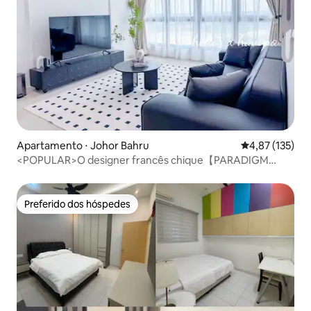
Apartamento ⋅ Johor Bahru
4,87 de uma av
4,87 (135)
<POPULAR>O designer francês chique【PARADIGM
3BR】
Preferido dos hóspedes
Preferido dos hóspedes