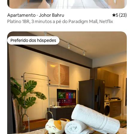
Apartamento ⋅ Johor Bahru
5 de uma a
5 (23)
Platino 1BR, 3 minutos a pé do Paradigm Mall, Netflix
Preferido dos hóspedes
Preferido dos hóspedes