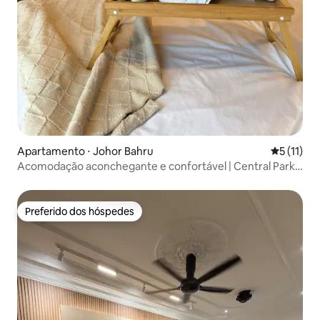
Apartamento ⋅ Johor Bahru
5 de uma a
5 (11)
Acomodação aconchegante e confortável | Central Park |
1-3 pessoas
Preferido dos hóspedes
Preferido dos hóspedes