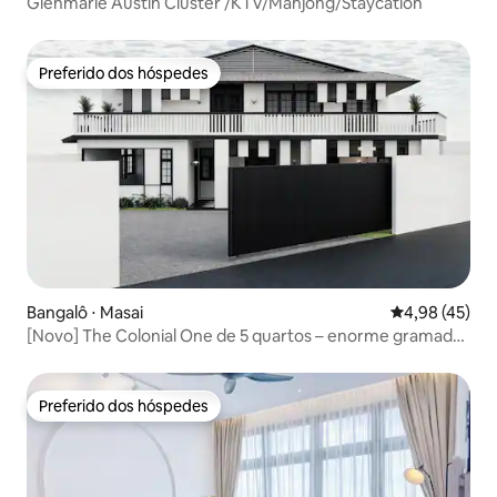
Glenmarie Austin Cluster /KTV/Mahjong/Staycation
Preferido dos hóspedes
Preferido dos hóspedes
Bangalô ⋅ Masai
4,98 de uma a
4,98 (45)
[Novo] The Colonial One de 5 quartos – enorme gramado
e mesa de bilhar
Preferido dos hóspedes
Preferido dos hóspedes