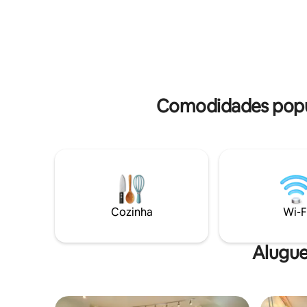
Equestre de Bromont. A 15 minutos de
crianças.
carro do zoológico de Granby. Há 2
Máquina d
banheiras de hidromassagem disponíveis
completo.
durante todo o ano das 9:00 às 22:00 e
exteriore
uma piscina salgada aquecida de 1º de
disponíve
junho a 15 de setembro.
Condotéis
Comodidades popul
Cozinha
Wi-F
Alugue