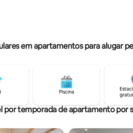
 Cozinha totalmente equipada.
indução, forno de pão, geladeir
e lavar/secar roupa. Banheiro
Internet e lareira Sofá-cama e
 Suportes de esqui interiores e
queen size O suficiente para re
s. 2 vagas de estacionamento
viver um ótimo fim de semana
is: P48 e "Reservado para
gastar preços exorbitantes! Terminal
".
elétrico ⚡️ a ser mencionado na
ares em apartamentos para alugar pe
Estac
i
Piscina
gratui
l por temporada de apartamento por