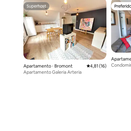
Superhost
Preferid
Superhost
Preferid
Apartame
Condomíni
Apartamento ⋅ Bromont
4,81 de uma avaliação 
4,81 (16)
Apartamento Galeria Arteria