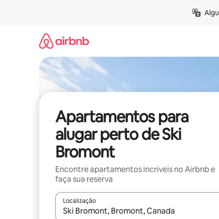
Pular
Algu
para
o
conteúdo
Apartamentos para
alugar perto de Ski
Bromont
Encontre apartamentos incríveis no Airbnb e
faça sua reserva
Localização
Quando os resultados estiverem disponíveis, expl