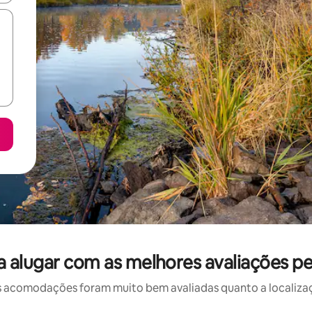
 alugar com as melhores avaliações pe
 acomodações foram muito bem avaliadas quanto a localizaçã