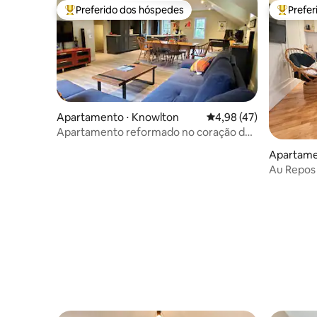
Preferido dos hóspedes
Prefe
Entre os melhores preferidos dos hóspedes
Entre os
Apartamento ⋅ Knowlton
4,98 de uma avaliação 
4,98 (47)
Apartamento reformado no coração de
Knowlton
Apartame
quoi Regi
Au Repos 
ality