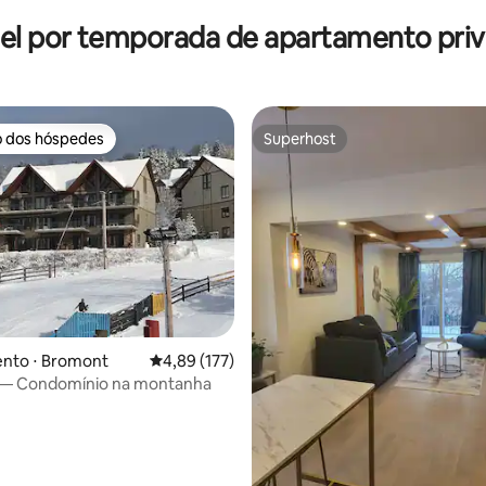
el por temporada de apartamento priv
o dos hóspedes
Superhost
o dos hóspedes
Superhost
édia de 5, 274 avaliações
nto ⋅ Bromont
4,89 de uma avaliação média de 5, 177 avalia
4,89 (177)
— Condomínio na montanha