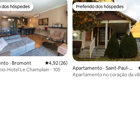
o dos hóspedes
Preferido dos hóspedes
o dos hóspedes
Preferido dos hóspedes
nto ⋅ Bromont
4,92 de uma avaliação média de 5, 26 avalia
4,92 (26)
Apartamento ⋅ Saint-Paul-
o-Hotel Le Champlain - 105
média de 5, 16 avaliações
d'Abbotsford
Apartamento no coração da vil