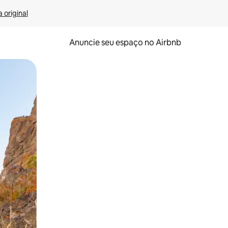
 original
Anuncie seu espaço no Airbnb
 deslizando o dedo na tela.