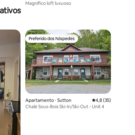
Magnífico loft luxuoso
ativos
Preferido dos hóspedes
Preferido dos hóspedes
ções
Apartamento ⋅ Sutton
4,8 de uma avaliação
4,8 (35)
Chalé Sous-Bois Ski-In/Ski-Out - Unit 4