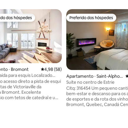
rido dos hóspedes
Preferido dos hóspedes
 melhores preferidos dos hóspedes
Preferido dos hóspedes
édia de 5, 142 avaliações
nto ⋅ Bromont
4,98 de uma avaliação média de 5, 58 avalia
4,98 (58)
aída para esquis Localizado
Apartamento ⋅ Saint-Alphon
4
te na pista de esqui
o acesso direto a pista de esqui
se-de-Granby
Suíte no centro de Estrie
as de Victoriaville da
Citq: 316454 Um pequeno cant
 Bromont. Excelente
bem-estar e descanso para os
o com tetos de catedral e um
de esportes e da rota dos vinhos
 Grandes janelas em dois
Bromont, Quebec, Canadá Central de
om vista panorâmica para as
tudo 3 minutos da rodovia. 6 k
esqui iluminadas à noite. Dois
verde de bicicleta 15 min de B
com camas de casal e uma cama
Cowansville e Granby. Cafete Nespresso
 individual para adultos ou
com espumador, cozinha (fogã