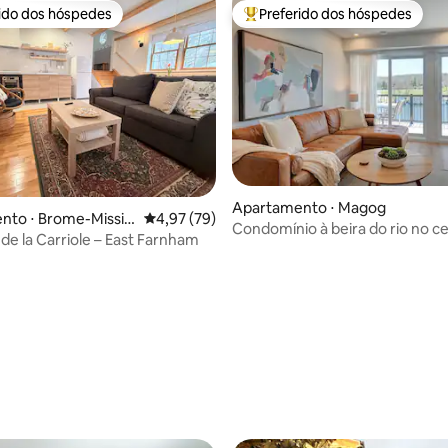
rido dos hóspedes
Preferido dos hóspedes
 melhores preferidos dos hóspedes
Entre os melhores preferidos d
média de 5, 47 avaliações
Apartamento ⋅ Magog
nto ⋅ Brome-Missis
4,97 de uma avaliação média de 5, 79 avalia
4,97 (79)
Condomínio à beira do rio no c
onal County Municip
de la Carriole – East Farnham
Magog