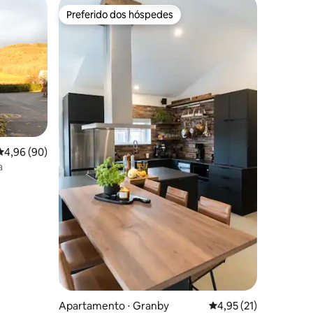
Preferido dos hóspedes
Preferido dos hóspedes
ções
4,96 de uma avaliação média de 5, 90 avaliações
4,96 (90)
a
Apartamento ⋅ Granby
4,95 de uma avaliação
4,95 (21)