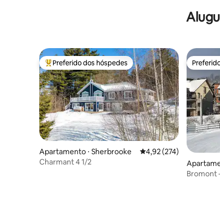
Alugu
Preferido dos hóspedes
Preferid
Entre os melhores preferidos dos hóspedes
Preferid
Apartamento ⋅ Sherbrooke
4,92 de uma avaliação m
4,92 (274)
Charmant 4 1/2
Apartame
Bromont 