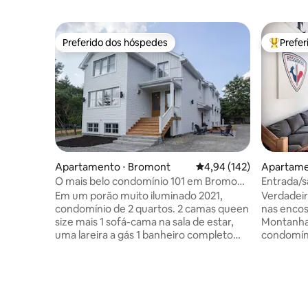
Preferido dos hóspedes
Prefe
Preferido dos hóspedes
Entre os
Apartamento ⋅ Bromont
4,94 de uma avaliação m
4,94 (142)
Apartame
O mais belo condomínio 101 em Bromont
Entrada/s
Vieux
diretamen
Em um porão muito iluminado 2021,
Verdadeir
condomínio de 2 quartos. 2 camas queen
nas encost
size mais 1 sofá-cama na sala de estar,
Montanha
uma lareira a gás 1 banheiro completo
condomíni
com chuveiro de cerâmica. A uma curta
mezanino.
distância a pé de restaurantes e lojas no
andares c
centro de Bromont. A 3-4 minutos de
pistas de 
carro da colina de esqui e do parque
quartos 
aquático. A 5 minutos de carro do Centro
de beliche