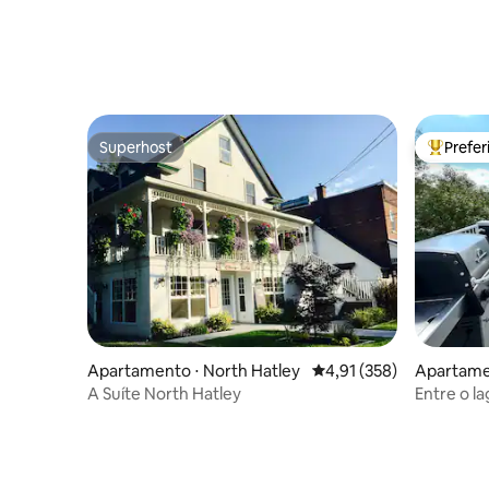
Superhost
Prefe
Superhost
Entre os
Apartamento ⋅ North Hatley
4,91 de uma avaliação m
4,91 (358)
Apartame
A Suíte North Hatley
Entre o l