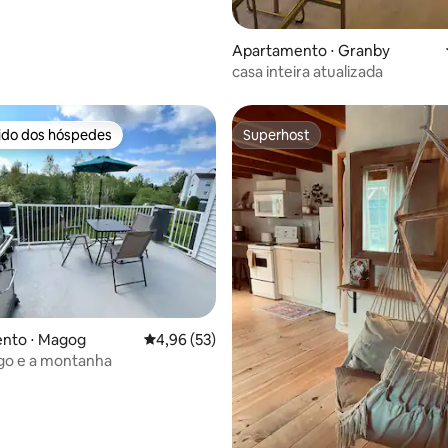
Apartamento ⋅ Granby
casa inteira atualizada
rido dos hóspedes
Superhost
 melhores preferidos dos hóspedes
Superhost
édia de 5, 358 avaliações
nto ⋅ Magog
4,96 de uma avaliação média de 5, 53 avalia
4,96 (53)
ago e a montanha