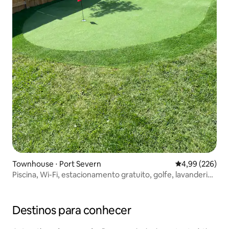
Townhouse ⋅ Port Severn
4,99 de uma ava
4,99 (226)
Piscina, Wi-Fi, estacionamento gratuito, golfe, lavanderia,
churrasqueira
Destinos para conhecer