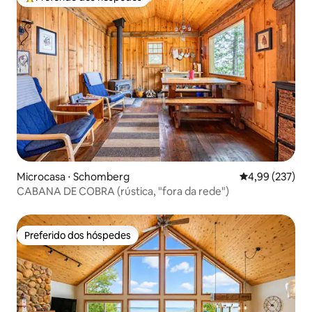
Entre os melhores preferidos dos hóspedes
Microcasa ⋅ Schomberg
4,99 de uma av
4,99 (237)
CABANA DE COBRA (rústica, "fora da rede")
Preferido dos hóspedes
Preferido dos hóspedes