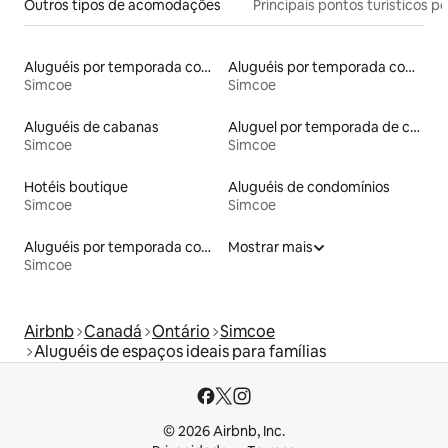
Outros tipos de acomodações
Principais pontos turísticos po
Aluguéis por temporada com acesso à praia
Aluguéis por temporada com café da manhã
Simcoe
Simcoe
Aluguéis de cabanas
Aluguel por temporada de casas de veraneio
Simcoe
Simcoe
Hotéis boutique
Aluguéis de condomínios
Simcoe
Simcoe
Aluguéis por temporada com acesso ao lago
Mostrar mais
Simcoe
Airbnb
Canadá
Ontário
Simcoe
Aluguéis de espaços ideais para famílias
© 2026 Airbnb, Inc.