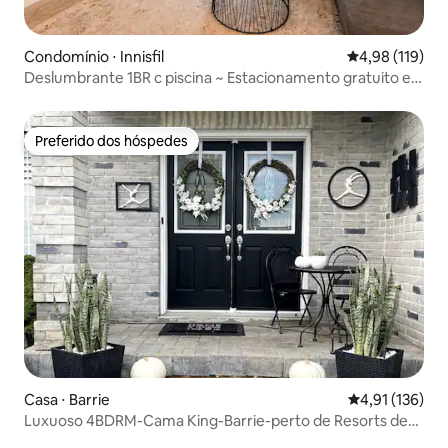
Condomínio ⋅ Innisfil
4,98 de uma av
4,98 (119)
Deslumbrante 1BR c piscina ~ Estacionamento gratuito e
Self Check-In
Preferido dos hóspedes
Preferido dos hóspedes
Casa ⋅ Barrie
4,91 de uma av
4,91 (136)
Luxuoso 4BDRM-Cama King-Barrie-perto de Resorts de
Neve