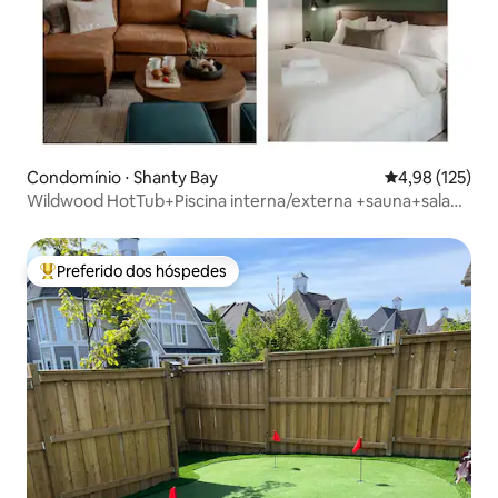
Condomínio ⋅ Shanty Bay
4,98 de uma av
4,98 (125)
Wildwood HotTub+Piscina interna/externa +sauna+sala
de jogos
Preferido dos hóspedes
Entre os melhores preferidos dos hóspedes