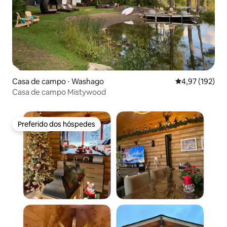
Casa de campo ⋅ Washago
4,97 de uma av
4,97 (192)
Casa de campo Mistywood
Preferido dos hóspedes
Preferido dos hóspedes