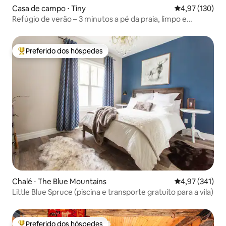
Casa de campo ⋅ Tiny
4,97 de uma av
4,97 (130)
Refúgio de verão – 3 minutos a pé da praia, limpo e
aconchegante
Preferido dos hóspedes
Entre os melhores preferidos dos hóspedes
Chalé ⋅ The Blue Mountains
4,97 de uma av
4,97 (341)
Little Blue Spruce (piscina e transporte gratuito para a vila)
Preferido dos hóspedes