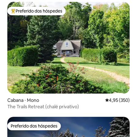
Preferido dos hóspedes
Entre os melhores preferidos dos hóspedes
Cabana ⋅ Mono
4,95 de uma av
4,95 (350)
The Trails Retreat (chalé privativo)
Preferido dos hóspedes
Preferido dos hóspedes