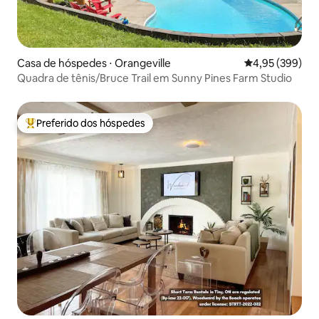
Casa de hóspedes ⋅ Orangeville
4,95 de uma ava
4,95 (399)
Quadra de tênis/Bruce Trail em Sunny Pines Farm Studio
Preferido dos hóspedes
Entre os melhores preferidos dos hóspedes