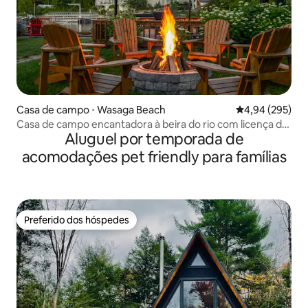
Casa de campo ⋅ Wasaga Beach
4,94 de uma ava
4,94 (295)
Casa de campo encantadora à beira do rio com licença de
Aluguel por temporada de
pousada
acomodações pet friendly para famílias
Preferido dos hóspedes
Preferido dos hóspedes