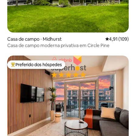
Casa de campo ⋅ Midhurst
4,91 de uma av
4,91 (109)
Casa de campo moderna privativa em Circle Pine
Preferido dos hóspedes
Entre os melhores preferidos dos hóspedes