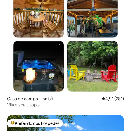
Casa de campo ⋅ Innisfil
4,91 de uma av
4,91 (281)
Vila e spa Utopia
Preferido dos hóspedes
Entre os melhores preferidos dos hóspedes