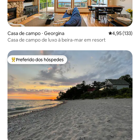
Casa de campo ⋅ Georgina
4,95 de uma av
4,95 (133)
Casa de campo de luxo à beira-mar em resort
Preferido dos hóspedes
Entre os melhores preferidos dos hóspedes