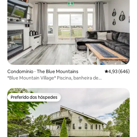
Condomínio ⋅ The Blue Mountains
4,93 de uma ava
4,93 (646)
*Blue Mountain Village* Piscina, banheira de
hidromassagem, caminhada até Blue
Preferido dos hóspedes
Preferido dos hóspedes