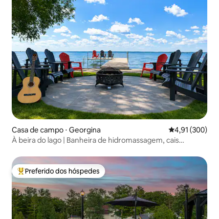
Casa de campo ⋅ Georgina
4,91 de uma av
4,91 (300)
À beira do lago | Banheira de hidromassagem, cais
privativo e fundo arenoso
Preferido dos hóspedes
Entre os melhores preferidos dos hóspedes