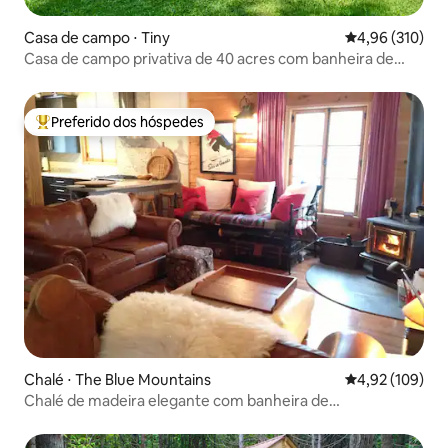
Casa de campo ⋅ Tiny
4,96 de uma av
4,96 (310)
Casa de campo privativa de 40 acres com banheira de
hidromassagem
Preferido dos hóspedes
Entre os melhores preferidos dos hóspedes
Chalé ⋅ The Blue Mountains
4,92 de uma av
4,92 (109)
Chalé de madeira elegante com banheira de
hidromassagem a poucos minutos da vila