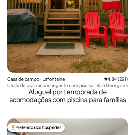
Casa de campo ⋅ Lafontaine
4,84 de uma av
4,84 (291)
Chalé de praia aconchegante com piscina | Baía Georgiana
Aluguel por temporada de
acomodações com piscina para famílias
Preferido dos hóspedes
Entre os melhores preferidos dos hóspedes