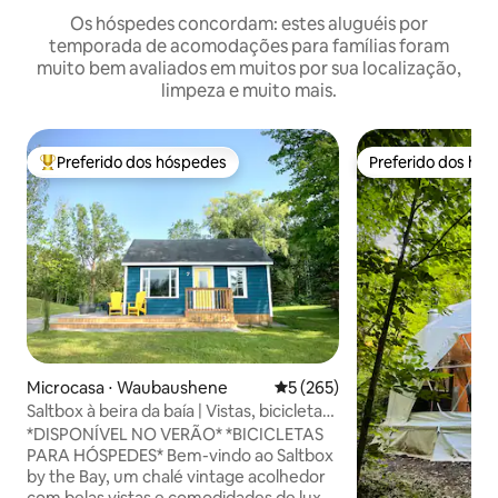
Os hóspedes concordam: estes aluguéis por
temporada de acomodações para famílias foram
muito bem avaliados em muitos por sua localização,
limpeza e muito mais.
Preferido dos hóspedes
Preferido dos hó
Entre os melhores preferidos dos hóspedes
Preferido dos hó
Microcasa ⋅ Waubaushene
5 de uma avaliação média de 
5 (265)
Saltbox à beira da baía | Vistas, bicicletas,
praias e Vetta
*DISPONÍVEL NO VERÃO* *BICICLETAS
PARA HÓSPEDES* Bem-vindo ao Saltbox
by the Bay, um chalé vintage acolhedor
com belas vistas e comodidades de luxo.