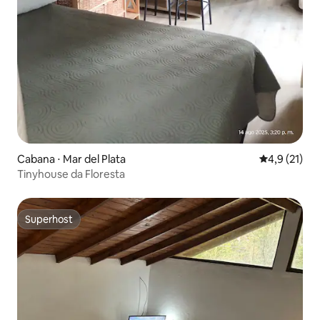
Cabana ⋅ Mar del Plata
4,9 de uma a
4,9 (21)
Tinyhouse da Floresta
Superhost
Superhost