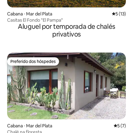
Cabana ⋅ Mar del Plata
5 de uma a
5 (13)
Casitas El Fondo "El Pampa"
Aluguel por temporada de chalés
privativos
Preferido dos hóspedes
Preferido dos hóspedes
Cabana ⋅ Mar del Plata
5 de uma 
5 (7)
Chalé na floresta