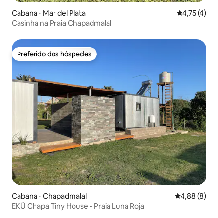
Cabana ⋅ Mar del Plata
4,75 de uma 
4,75 (4)
Casinha na Praia Chapadmalal
Preferido dos hóspedes
Preferido dos hóspedes
Cabana ⋅ Chapadmalal
4,88 de uma 
4,88 (8)
EKÜ Chapa Tiny House - Praia Luna Roja