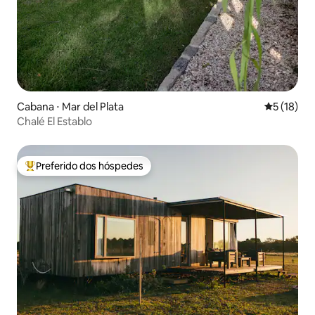
Cabana ⋅ Mar del Plata
5 de uma a
5 (18)
Chalé El Establo
Preferido dos hóspedes
Entre os melhores preferidos dos hóspedes