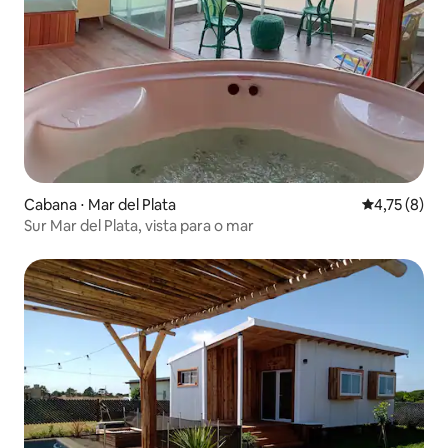
Cabana ⋅ Mar del Plata
4,75 de uma 
4,75 (8)
Sur Mar del Plata, vista para o mar