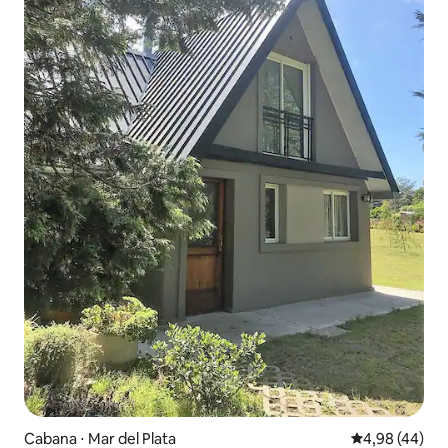
Cabana ⋅ Mar del Plata
4,98 de uma a
4,98 (44)