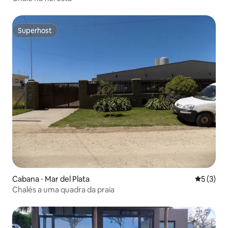
Superhost
Superhost
Cabana ⋅ Mar del Plata
5 de uma 
5 (3)
Chalés a uma quadra da praia