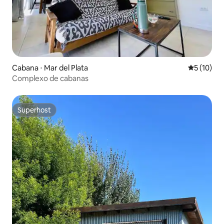
Cabana ⋅ Mar del Plata
5 de uma a
5 (10)
Complexo de cabanas
Superhost
Superhost