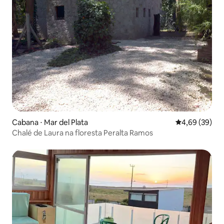
Cabana ⋅ Mar del Plata
4,69 de uma a
4,69 (39)
Chalé de Laura na floresta Peralta Ramos