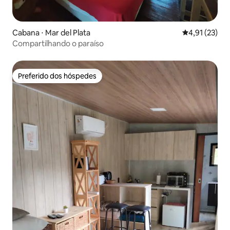
Cabana ⋅ Mar del Plata
4,91 de uma a
4,91 (23)
Compartilhando o paraíso
Preferido dos hóspedes
Preferido dos hóspedes