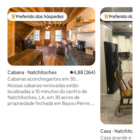
Preferido dos hóspedes
Preferido dos 
Entre os melhores preferidos dos hóspedes
Entre os melhore
Cabana ⋅ Natchitoches
4,88 de uma avaliação média de 5
4,88 (264)
Cabanas aconchegantes em 30
acres...perfeitas para famílias.
Nossas cabanas renovadas estão
localizadas a 10 minutos do centro de
Natchitoches, LA, em 30 acres de
propriedade fechada em Bayou Pierre.
No andar de cima, o chalé tem um
quarto com uma cama king size e uma
área de loft com uma cama queen size e
um beliche de solteiro acima e uma
Casa ⋅ Natchitoch
cama de solteiro retrátil abaixo. A sala de
Casa grande e pe
estar, a cozinha e o banheiro ficam no