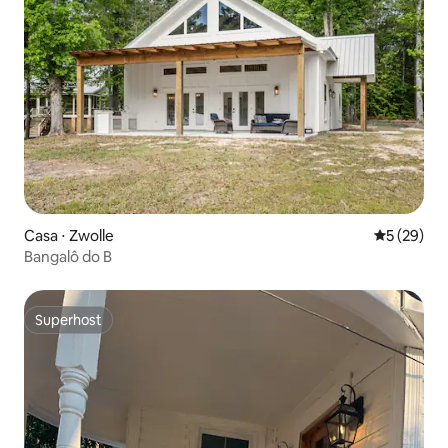
Casa ⋅ Zwolle
5 de uma a
5 (29)
Bangalô do B
Superhost
Superhost