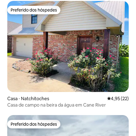
Preferido dos hóspedes
Preferido dos hóspedes
Casa ⋅ Natchitoches
4,95 de uma a
4,95 (22)
Casa de campo na beira da água em Cane River
Preferido dos hóspedes
Preferido dos hóspedes