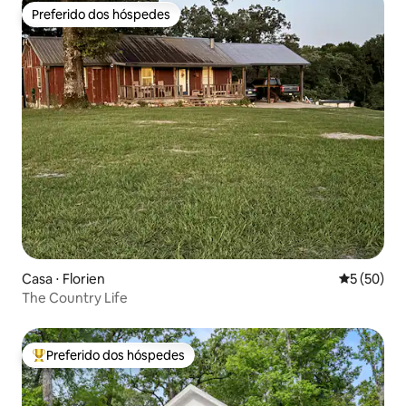
Preferido dos hóspedes
Preferido dos hóspedes
Casa ⋅ Florien
5 de uma a
5 (50)
The Country Life
Preferido dos hóspedes
Entre os melhores preferidos dos hóspedes