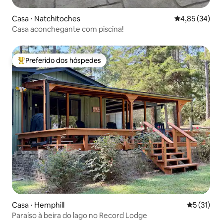
Casa ⋅ Natchitoches
4,85 de uma a
4,85 (34)
Casa aconchegante com piscina!
Preferido dos hóspedes
Entre os melhores preferidos dos hóspedes
Casa ⋅ Hemphill
5 de uma a
5 (31)
Paraíso à beira do lago no Record Lodge