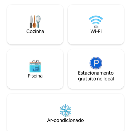
varanda em cada andar. Cozinheiro ou
lago. Todos são a
empregada doméstica disponíveis
pátio, área de est
mediante solicitação. O Castelo está
fogão, geladeira, c
equipado com móveis de madeira locais
condicionado, tv. 
para manter aquela autêntica vibe
disponível,restaur
africana. *Não é um hotel ocidental
lugar justo na prai
Cozinha
Wi-Fi
padrão com acessórios da Ikea*.
recepção.
Estacionamento
Piscina
gratuito no local
Ar-condicionado