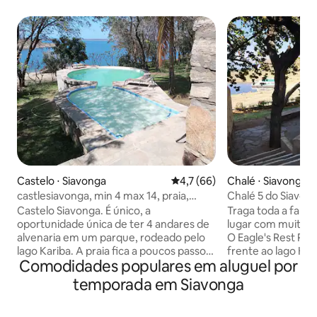
Castelo ⋅ Siavonga
4,7 de uma avaliação média de
4,7 (66)
Chalé ⋅ Siavonga
castlesiavonga, min 4 max 14, praia,
Chalé 5 do Siavon
piscina, wi-fi
Castelo Siavonga. É único, a
Traga toda a famíl
oportunidade única de ter 4 andares de
lugar com muito es
alvenaria em um parque, rodeado pelo
O Eagle's Rest Resort está localiz
lago Kariba. A praia fica a poucos passos
frente ao lago Kar
Comodidades populares em aluguel por
de distância. Inclui piscina, cozinha
quilômetros do ce
totalmente equipada, sala de jantar, sala
temos 8 grandes ch
temporada em Siavonga
de estar, sala de jogos e churrasqueira. 6
chalés triplos e 2 
quartos, 5 banheiros com áreas de
estão em frente à 