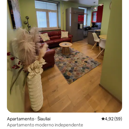
Apartamento ⋅ Šiauliai
4,92 de uma a
4,92 (59)
Apartamento moderno independente