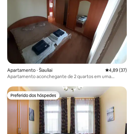
Apartamento ⋅ Šiauliai
4,89 de uma a
4,89 (37)
Apartamento aconchegante de 2 quartos em uma
localização conveniente
Preferido dos hóspedes
Preferido dos hóspedes