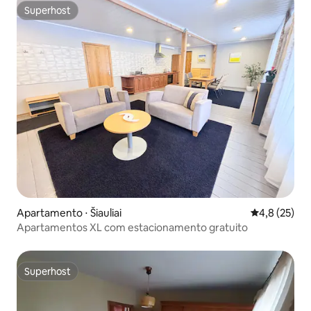
Superhost
Superhost
Apartamento ⋅ Šiauliai
4,8 de uma a
4,8 (25)
Apartamentos XL com estacionamento gratuito
Superhost
Superhost