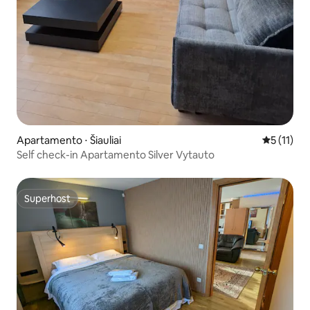
Apartamento ⋅ Šiauliai
5 de uma a
5 (11)
Self check-in Apartamento Silver Vytauto
Superhost
Superhost