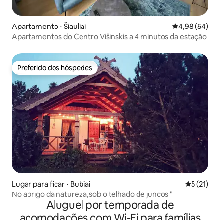
Apartamento ⋅ Šiauliai
4,98 de uma a
4,98 (54)
Apartamentos do Centro Višinskis a 4 minutos da estação
Preferido dos hóspedes
Preferido dos hóspedes
Lugar para ficar ⋅ Bubiai
5 de uma a
5 (21)
No abrigo da natureza,sob o telhado de juncos "
Aluguel por temporada de
acomodações com Wi-Fi para famílias