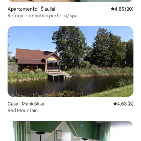
Apartamento ⋅ Šiauliai
4,85 de uma a
4,85 (20)
Refúgio romântico perfeito/ spa
Casa ⋅ Mankiškiai
4,63 de uma 
4,63 (8)
Red Mountain