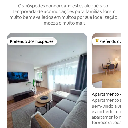
Os hóspedes concordam: estes aluguéis por
temporada de acomodações para famílias foram
muito bem avaliados em muitos por sua localização,
limpeza e muito mais.
Preferido dos hóspedes
Preferido dos 
Preferido dos hóspedes
Entre os melhore
Apartamento ⋅ Šiau
Apartamento acol
Šiauliai | Ao lado 
Bem-vindo a um a
e acolhedor no cent
apartamento mod
fornecerá todas a
uma estadia tranqu