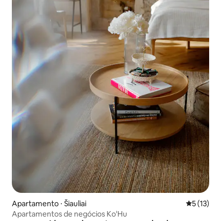
Apartamento ⋅ Šiauliai
5 de uma a
5 (13)
Apartamentos de negócios Ko'Hu