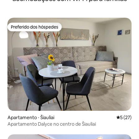
Preferido dos hóspedes
Preferido dos hóspedes
Apartamento ⋅ Šiauliai
5 de uma a
5 (27)
Apartamento Dalyce no centro de Šiauliai