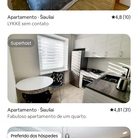
Apartamento ⋅ Šiauliai
4,8 de uma a
4,8 (10)
LYKKE sem contato
Superhost
Superhost
Apartamento ⋅ Šiauliai
4,81 de uma a
4,81 (31)
Fabuloso apartamento de um quarto.
Preferido dos hóspedes