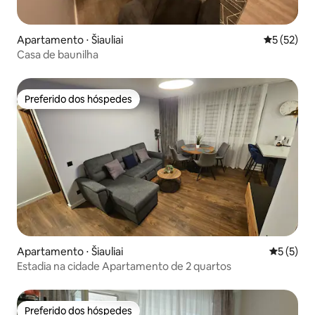
Apartamento ⋅ Šiauliai
5 de uma a
5 (52)
Casa de baunilha
Preferido dos hóspedes
Preferido dos hóspedes
Apartamento ⋅ Šiauliai
5 de uma 
5 (5)
Estadia na cidade Apartamento de 2 quartos
Preferido dos hóspedes