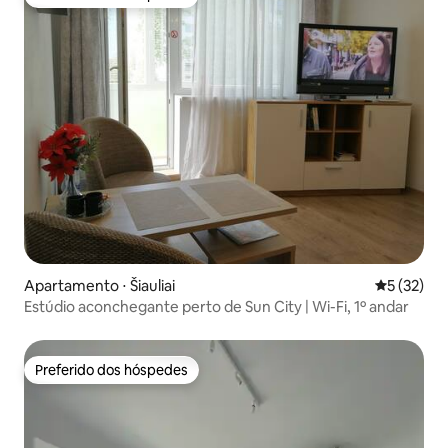
Preferido dos hóspedes
Apartamento ⋅ Šiauliai
5 de uma a
5 (32)
Estúdio aconchegante perto de Sun City | Wi-Fi, 1º andar
Preferido dos hóspedes
Preferido dos hóspedes