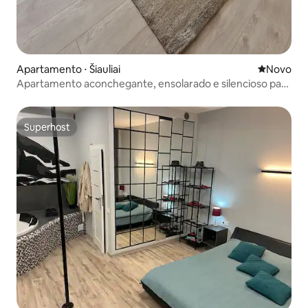
Apartamento ⋅ Šiauliai
Novo lugar
Novo
Apartamento aconchegante, ensolarado e silencioso para
solteiros ou casais.
Superhost
Superhost