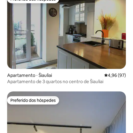
Preferido dos hóspedes
Apartamento ⋅ Šiauliai
4,96 de uma a
4,96 (97)
Apartamento de 3 quartos no centro de Šiauliai
Preferido dos hóspedes
Preferido dos hóspedes