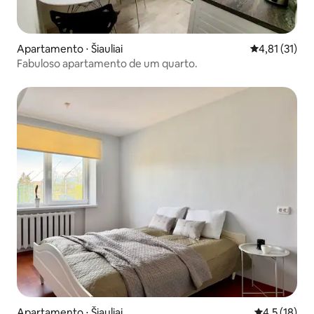
Apartamento ⋅ Šiauliai
4,81 de uma a
4,81 (31)
Fabuloso apartamento de um quarto.
Apartamento ⋅ Šiauliai
4,5 de uma a
4,5 (18)