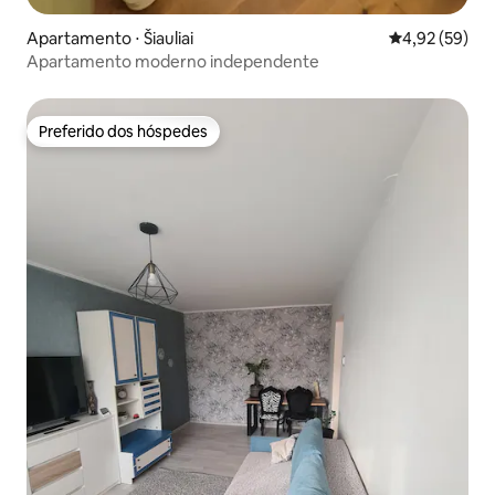
Apartamento ⋅ Šiauliai
4,92 de uma a
4,92 (59)
Apartamento moderno independente
Preferido dos hóspedes
Preferido dos hóspedes