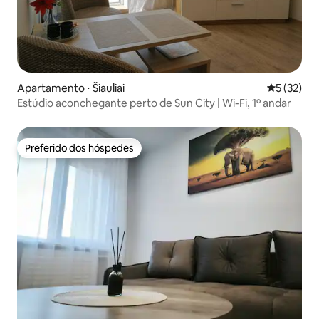
Apartamento ⋅ Šiauliai
5 de uma a
5 (32)
Estúdio aconchegante perto de Sun City | Wi-Fi, 1º andar
Preferido dos hóspedes
Preferido dos hóspedes