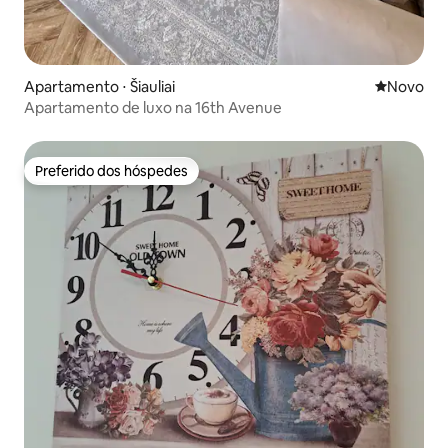
Apartamento ⋅ Šiauliai
Novo lugar
Novo
Apartamento de luxo na 16th Avenue
Preferido dos hóspedes
Preferido dos hóspedes