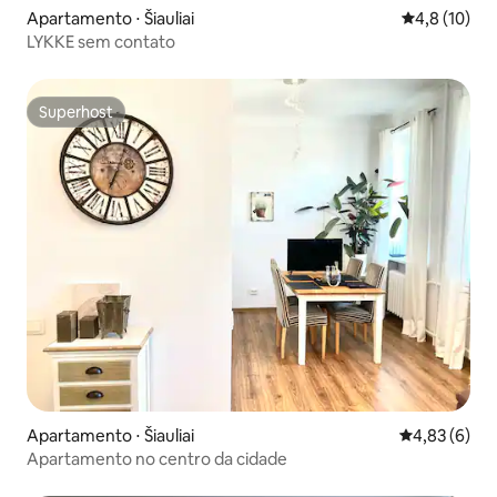
Apartamento ⋅ Šiauliai
4,8 de uma a
4,8 (10)
LYKKE sem contato
Superhost
Superhost
Apartamento ⋅ Šiauliai
4,83 de uma 
4,83 (6)
Apartamento no centro da cidade