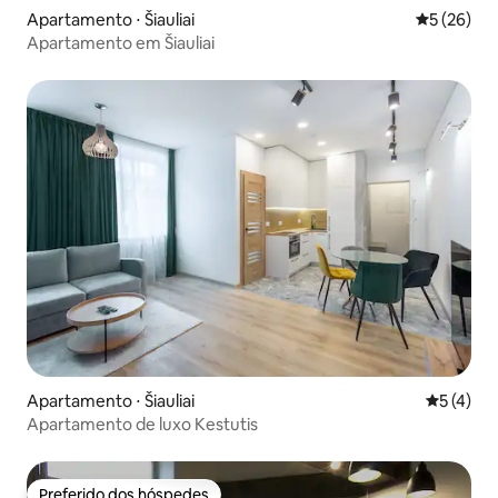
Apartamento ⋅ Šiauliai
5 de uma a
5 (26)
Apartamento em Šiauliai
Apartamento ⋅ Šiauliai
5 de uma 
5 (4)
Apartamento de luxo Kestutis
Preferido dos hóspedes