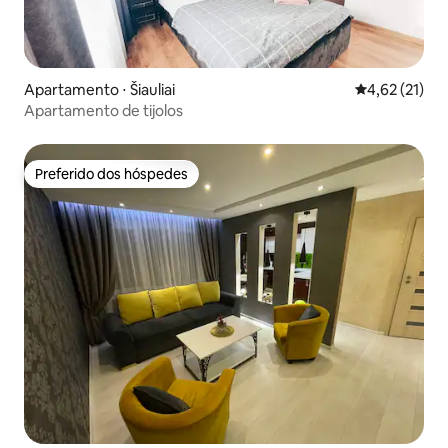
Apartamento ⋅ Šiauliai
4,62 de uma a
4,62 (21)
Apartamento de tijolos
Preferido dos hóspedes
Preferido dos hóspedes