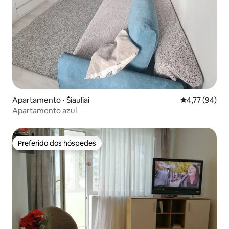
Apartamento ⋅ Šiauliai
4,77 de uma a
4,77 (94)
Apartamento azul
Preferido dos hóspedes
Preferido dos hóspedes