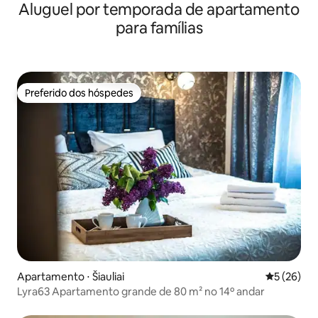
Aluguel por temporada de apartamento
para famílias
Preferido dos hóspedes
Preferido dos hóspedes
Apartamento ⋅ Šiauliai
5 de uma a
5 (26)
Lyra63 Apartamento grande de 80 m² no 14º andar