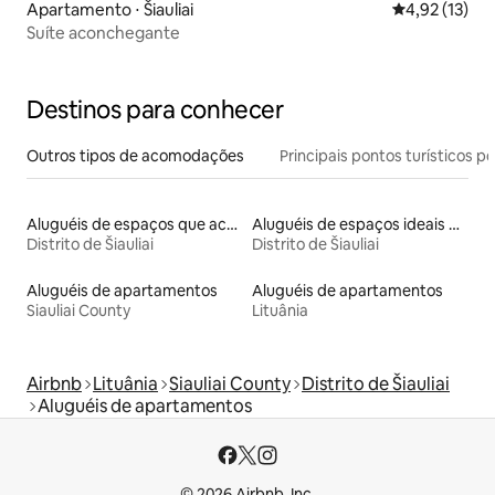
Apartamento ⋅ Šiauliai
4,92 de uma a
4,92 (13)
Suíte aconchegante
Destinos para conhecer
Outros tipos de acomodações
Principais pontos turísticos po
Aluguéis de espaços que aceitam animais de estimação
Aluguéis de espaços ideais para famílias
Distrito de Šiauliai
Distrito de Šiauliai
Aluguéis de apartamentos
Aluguéis de apartamentos
Siauliai County
Lituânia
Airbnb
Lituânia
Siauliai County
Distrito de Šiauliai
Aluguéis de apartamentos
© 2026 Airbnb, Inc.