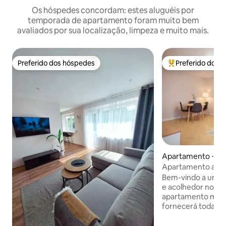
Os hóspedes concordam: estes aluguéis por
temporada de apartamento foram muito bem
avaliados por sua localização, limpeza e muito mais.
Preferido dos hóspedes
Preferido dos 
Preferido dos hóspedes
Entre os melhore
Apartamento ⋅ Šiau
Apartamento acol
Šiauliai | Ao lado 
Bem-vindo a um a
e acolhedor no cent
apartamento mod
fornecerá todas a
uma estadia tranqu
você encontrará t