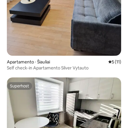
Apartamento ⋅ Šiauliai
5 de uma a
5 (11)
Self check-in Apartamento Silver Vytauto
Superhost
Superhost