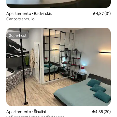
Apartamento ⋅ Radviliškis
4,87 de uma a
4,87 (31)
Canto tranquilo
Superhost
Superhost
Apartamento ⋅ Šiauliai
4,85 de uma a
4,85 (20)