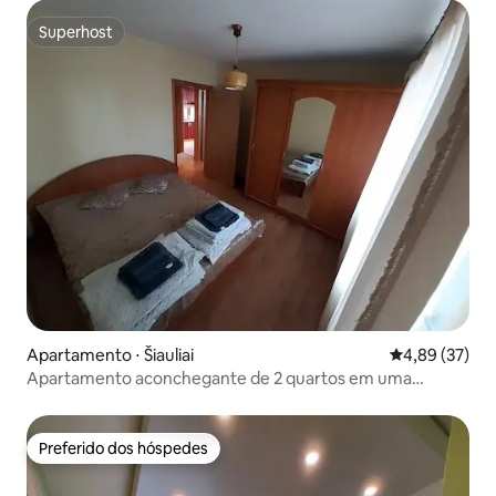
Superhost
Superhost
Apartamento ⋅ Šiauliai
4,89 de uma a
4,89 (37)
Apartamento aconchegante de 2 quartos em uma
localização conveniente
Preferido dos hóspedes
Preferido dos hóspedes