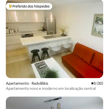
Preferido dos hóspedes
Entre os melhores preferidos dos hóspedes
Apartamento ⋅ Radviliškis
5 de uma a
5 (30)
Apartamento novo e moderno em localização central