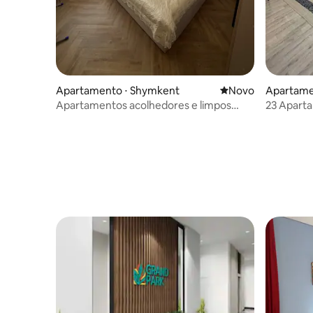
Apartamento ⋅ Shymkent
Novo lugar para fic
Novo
Apartame
Apartamentos acolhedores e limpos
23 Aparta
com vista para os parques.