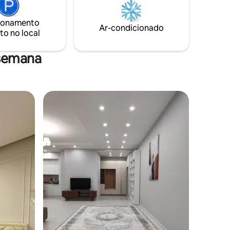
ления и
ionamento
Ar-condicionado
to no local
 semana