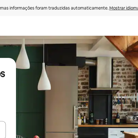
mas informações foram traduzidas automaticamente. 
Mostrar idioma
s
ore-os usando as seta para cima e para baixo do teclado ou tocando e