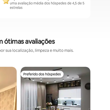
uma avaliação média dos hóspedes de 4,5 de 5
estrelas
 ótimas avaliações
 sua localização, limpeza e muito mais.
Apartam
Preferido dos hóspedes
Preferi
Preferido dos hóspedes
Preferi
Apto, Sh
O aparta
quartos.
Tem toda
proximid
Abay Park
gratuito