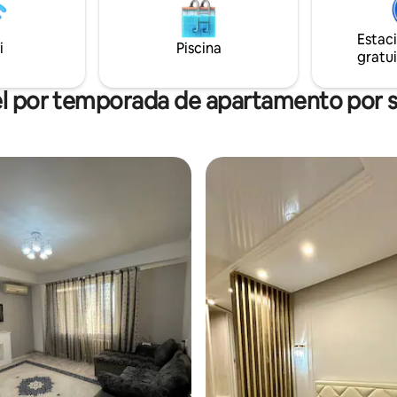
nto 😍✨
мебель, посуда для приготов
принятия пищи.
Estac
i
Piscina
gratui
l por temporada de apartamento por