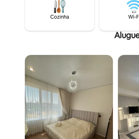
por reformas, pois este Complexo
apartame
Residencial é novo, os vizinhos ainda não
terminaram o trabalho, por isso pode
Cozinha
Wi-F
haver muito barulho durante a estadia
Alugue