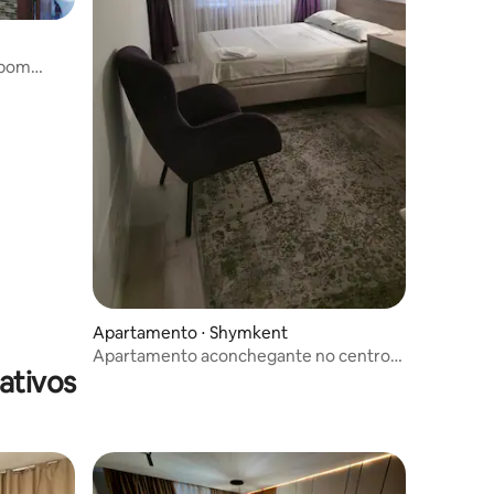
 bom
ções
Apartamento ⋅ Shymkent
Apartamento aconchegante no centro
ativos
da cidade