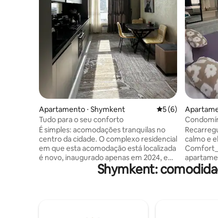
Apartamento ⋅ Shymkent
5 de uma avaliação
5 (6)
Apartame
Tudo para o seu conforto
Condomín
É simples: acomodações tranquilas no
Recarregu
centro da cidade. O complexo residencial
calmo e e
em que esta acomodação está localizada
Comfort_
é novo, inaugurado apenas em 2024, em
apartame
Shymkent: comodidad
fevereiro, por isso há muito poucos
criados p
moradores e o prédio é muito tranquilo,
espaçosos
a localização é conveniente, há tudo o
que cuida 
que você precisa por perto (loja,
por seman
farmácia, banco, cafeteria,
no coraçã
restaurantes). O edifício está passando
atmosféri