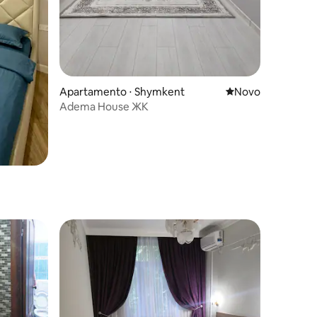
Apartamento ⋅ Shymkent
Novo lugar para fi
Novo
Adema House ЖК