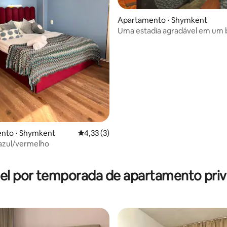
Apartamento ⋅ Shymkent
Uma estadia agradável em um
apartamento (1º apto.)
nto ⋅ Shymkent
4,33 de uma avaliação média de 5, 3 avalia
4,33 (3)
azul/vermelho
el por temporada de apartamento priv