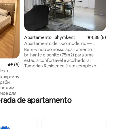
completo
Apartamento ⋅ Shymkent
4,88 de uma avaliaçã
4,88 (8)
Apartamento de luxo moderno —
Tamerlan Residence
Bem-vindo ao nosso apartamento
brilhante e bonito (75m2) para uma
estadia confortável e acolhedora!
5 de uma avaliação média de 5, 6 avaliações
5 (6)
Tamerlan Residence é um complexo
lexo
residencial moderno construído pela
 квартиру
Local Leading Development Company
раби
BI-GROUP. O complexo residencial está
 свежим
localizado em um novo e dinâmico Сity
имое для
Сenter, perto de locais culturais e
orada de apartamento
administrativos importantes!
ника,
-fi,
2, также
дной
одимая