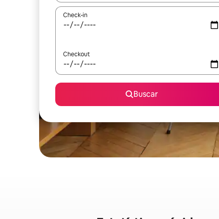
Check-in
Checkout
Buscar