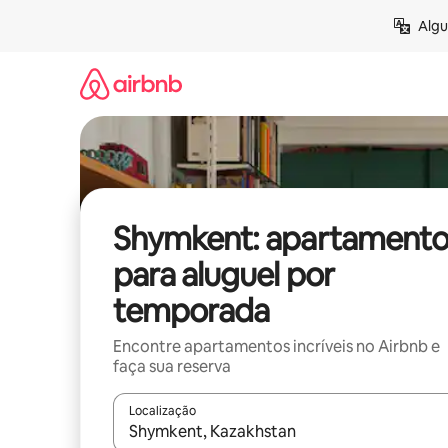
Pular
Algu
para
o
conteúdo
Shymkent: apartamento
para aluguel por
temporada
Encontre apartamentos incríveis no Airbnb e
faça sua reserva
Localização
Quando os resultados estiverem disponíveis, expl