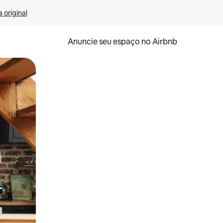
 original
Anuncie seu espaço no Airbnb
 deslizando o dedo na tela.