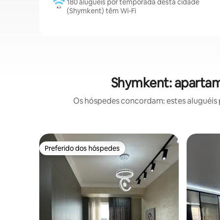
180 aluguéis por temporada desta cidade
(Shymkent) têm Wi-Fi
Shymkent: apartam
Os hóspedes concordam: estes aluguéis 
Preferido dos hóspedes
Preferido dos hóspedes