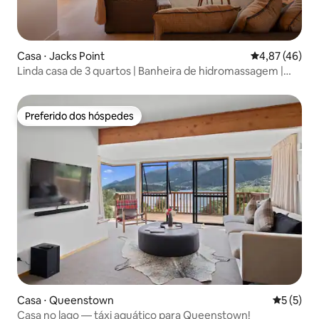
Casa ⋅ Jacks Point
4,87 de uma a
4,87 (46)
Linda casa de 3 quartos | Banheira de hidromassagem |
Vista deslumbrante
Preferido dos hóspedes
Preferido dos hóspedes
Casa ⋅ Queenstown
5 de uma 
5 (5)
Casa no lago — táxi aquático para Queenstown!