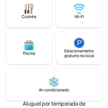
Peak em 10 minuto
ondas, chaleira, torradeira, êmbolo,
campos de esqui. E
máquina de lavar roupa/secar - Situado
Localização tranqui
em uma fazenda tranquila, mas a apenas
Anfitriões simpáti
Cozinha
Wi-Fi
3 minutos a pé de um incrível
vivem no andar d
restaurante/Spa
perfeito!!
Estacionamento
Piscina
gratuito no local
Ar-condicionado
Aluguel por temporada de