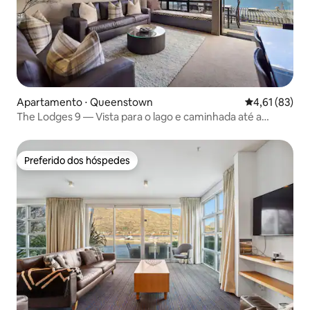
Apartamento ⋅ Queenstown
4,61 de uma a
4,61 (83)
The Lodges 9 — Vista para o lago e caminhada até a
cidade
Preferido dos hóspedes
Preferido dos hóspedes