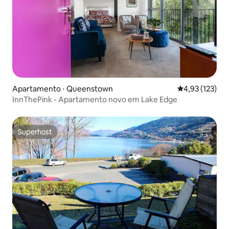
Apartamento ⋅ Queenstown
4,93 de uma av
4,93 (123)
InnThePink - Apartamento novo em Lake Edge
Superhost
Superhost