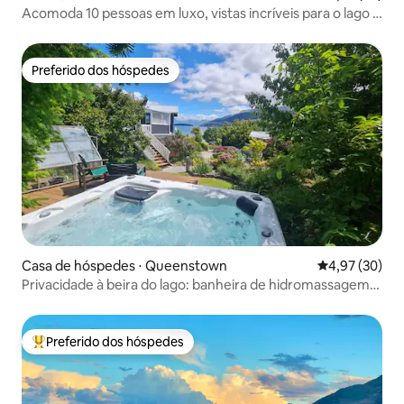
Acomoda 10 pessoas em luxo, vistas incríveis para o lago +
piscina de spa
Preferido dos hóspedes
Preferido dos hóspedes
Casa de hóspedes ⋅ Queenstown
4,97 de uma a
4,97 (30)
Privacidade à beira do lago: banheira de hidromassagem,
sauna, 2 quartos, 2 banheiros.
Preferido dos hóspedes
Entre os melhores preferidos dos hóspedes