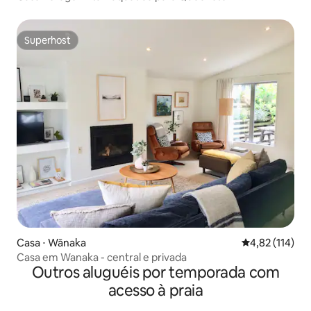
Superhost
Superhost
Casa ⋅ Wānaka
4,82 de uma av
4,82 (114)
Casa em Wanaka - central e privada
Outros aluguéis por temporada com
acesso à praia