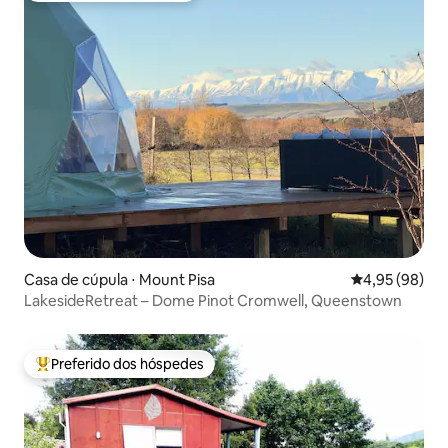
Casa de cúpula ⋅ Mount Pisa
4,95 de uma a
4,95 (98)
LakesideRetreat – Dome Pinot Cromwell, Queenstown
Preferido dos hóspedes
Entre os melhores preferidos dos hóspedes