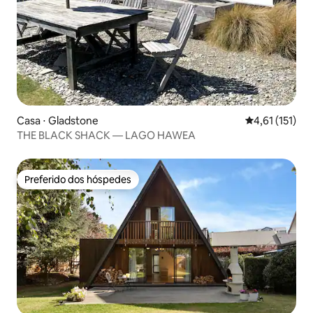
Casa ⋅ Gladstone
4,61 de uma av
4,61 (151)
THE BLACK SHACK — LAGO HAWEA
Preferido dos hóspedes
Preferido dos hóspedes