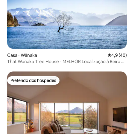
Casa ⋅ Wānaka
4,9 de uma a
4,9 (40)
That Wanaka Tree House - MELHOR Localização à Beira do
Lago
Preferido dos hóspedes
Preferido dos hóspedes