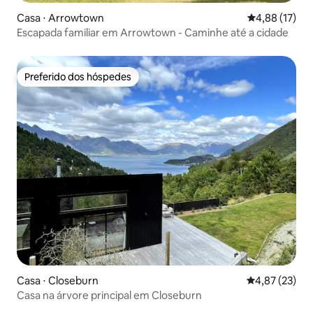
Casa ⋅ Arrowtown
4,88 de uma a
4,88 (17)
Escapada familiar em Arrowtown - Caminhe até a cidade
Preferido dos hóspedes
Preferido dos hóspedes
Casa ⋅ Closeburn
4,87 de uma a
4,87 (23)
Casa na árvore principal em Closeburn