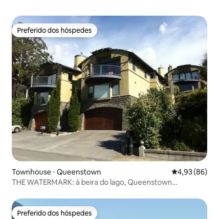
Preferido dos hóspedes
Preferido dos hóspedes
Townhouse ⋅ Queenstown
4,93 de uma a
4,93 (86)
THE WATERMARK: à beira do lago, Queenstown
(acomoda 6 pessoas)
Preferido dos hóspedes
Preferido dos hóspedes