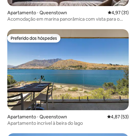
Apartamento ⋅ Queenstown
4,97 de uma a
4,97 (31)
Acomodação em marina panorâmica com vista para o
lago
Preferido dos hóspedes
Preferido dos hóspedes
Apartamento ⋅ Queenstown
4,87 de uma a
4,87 (53)
Apartamento incrível à beira do lago