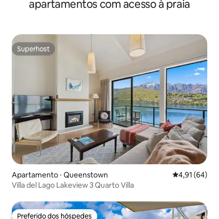
apartamentos com acesso à praia
Superhost
Superhost
Apartamento ⋅ Queenstown
4,91 de uma a
4,91 (64)
Villa del Lago Lakeview 3 Quarto Villa
Preferido dos hóspedes