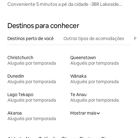
Conveniente 5 minutos a pé da cidade -3BR Lakeside
Wonder
Destinos para conhecer
Destinos perto de você
Outros tipos de acomodações
Pr
Christchurch
Queenstown
Aluguéis por temporada
Aluguéis por temporada
Dunedin
Wānaka
Aluguéis por temporada
Aluguéis por temporada
Lago Tekapo
Te Anau
Aluguéis por temporada
Aluguéis por temporada
Akaroa
Mostrar mais
Aluguéis por temporada