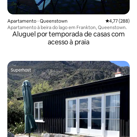
Apartamento ⋅ Queenstown
4,77 de uma av
4,77 (288)
Apartamento à beira do lago em Frankton, Queenstown.
Aluguel por temporada de casas com
acesso à praia
Superhost
Superhost