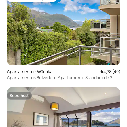
Preferido dos hóspedes
Apartamento ⋅ Wānaka
4,78 de uma a
4,78 (40)
Apartamentos Belvedere Apartamento Standard de 2
Quartos
Superhost
Superhost