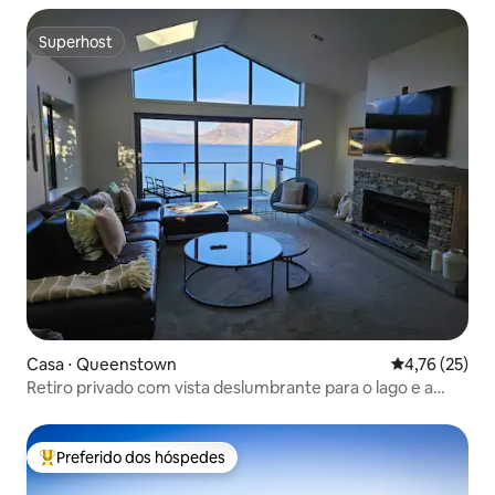
Superhost
Superhost
Casa ⋅ Queenstown
4,76 de uma a
4,76 (25)
Retiro privado com vista deslumbrante para o lago e a
montanha!
Preferido dos hóspedes
Entre os melhores preferidos dos hóspedes