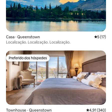
Casa ⋅ Queenstown
5 de uma a
5 (17)
Localização. Localização. Localização.
Preferido dos hóspedes
Preferido dos hóspedes
Townhouse ⋅ Queenstown
4,91 de uma av
4,91 (340)