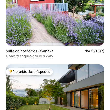
Suíte de hóspedes ⋅ Wānaka
4,97 de uma av
4,97 (512)
Chalé tranquilo em Bills Way
Preferido dos hóspedes
Entre os melhores preferidos dos hóspedes