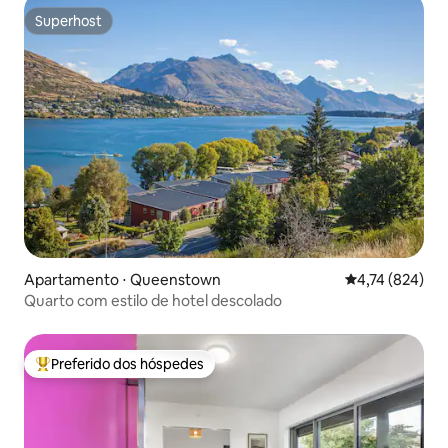
Superhost
Superhost
Apartamento ⋅ Queenstown
4,74 de uma av
4,74 (824)
Quarto com estilo de hotel descolado
Preferido dos hóspedes
Entre os melhores preferidos dos hóspedes