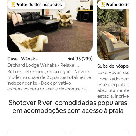
Preferido dos hóspedes
Preferido dos 
Entre os melhores preferidos dos hóspedes
Entre os melhore
Casa ⋅ Wānaka
4,95 de uma avaliação média de 
4,95 (299)
Orchard Lodge Wanaka - Relaxe,
Suíte de hóspedes
Refresque, Recarregue
Relaxe, refresque, recarregue - Novo e
wn
Lake Hayes Esca
moderno chalé de 2 quartos totalmente
Arrowtown
Localizado bem na
independente - Deck privativo
este elegante apa
expansivo para relaxar e descontrair -
absolutamente per
Wi-Fi de fibra super-rápido GRATUITO -
estadia. Incrivelmente quente com sol o
Roupa de cama e toalhas de alta
Shotover River: comodidades populares
dia todo, mesmo n
qualidade fornecidas GRATUITAMENTE -
central perto de t
em acomodações com acesso à praia
Entrada de hóspedes separada -
espetaculares do p
Unidade moderna, acolhedora e semi-
Principais cafés e
anexa com uma cozinha totalmente
proximidades. Cinco minutos de carro
equipada - Lava-louças,
até Arrowtown e 
geladeira/congelador, forno, micro-