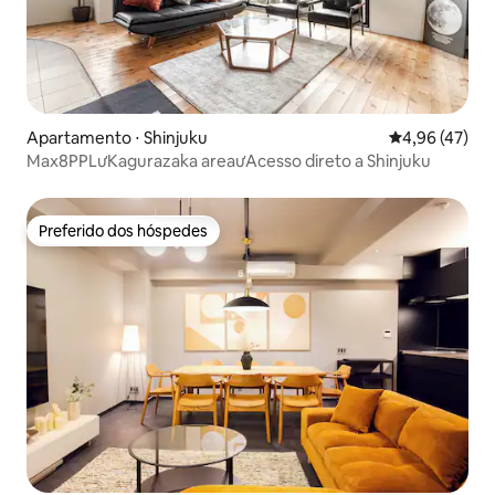
合があります。 * 延泊をご希望の場合
は、必ず事前にお支払いください。 * 入
金確認後に延泊が正式に成立します。 *
口頭での約束は無効となり、後払いには
対応しておりません。 15泊以上ご宿泊の
お客様は、事前予約により滞在中1回の無
Apartamento ⋅ Shinjuku
4,96 de uma a
4,96 (47)
料清掃サービスをご利用いただけます。
Max8PPLưKagurazaka areaưAcesso direto a Shinjuku
Preferido dos hóspedes
Preferido dos hóspedes