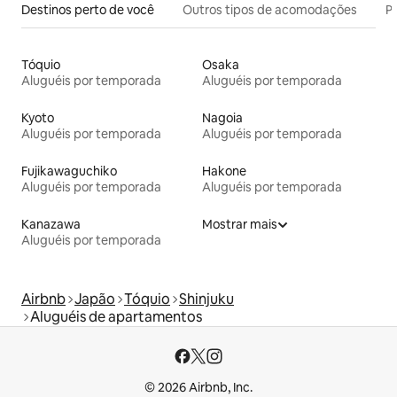
Destinos perto de você
Outros tipos de acomodações
Pr
Tóquio
Osaka
Aluguéis por temporada
Aluguéis por temporada
Kyoto
Nagoia
Aluguéis por temporada
Aluguéis por temporada
Fujikawaguchiko
Hakone
Aluguéis por temporada
Aluguéis por temporada
Kanazawa
Mostrar mais
Aluguéis por temporada
Airbnb
Japão
Tóquio
Shinjuku
Aluguéis de apartamentos
© 2026 Airbnb, Inc.