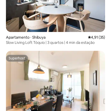
Apartamento ⋅ Shibuya
4,91 de uma a
4,91 (35)
Slow Living Loft Tóquio | 3 quartos | 4 min da estação
Superhost
Superhost