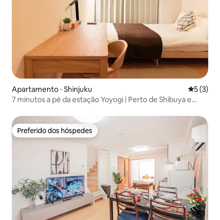
Apartamento ⋅ Shinjuku
5 de uma 
5 (3)
7 minutos a pé da estação Yoyogi | Perto de Shibuya e
Shinjuku | Condomínio novo | A uma curta distância a pé
do Parque Yoyogi
Preferido dos hóspedes
Preferido dos hóspedes