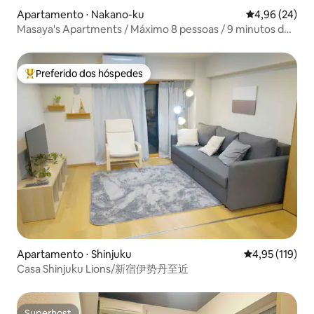
Apartamento ⋅ Nakano-ku
4,96 de uma a
4,96 (24)
Masaya's Apartments / Máximo 8 pessoas / 9 minutos de
Shinjuku / 1 minuto a pé da estação, 9 minutos de Shinjuku
/ 18 minutos de Shibuya / Estação.
Preferido dos hóspedes
Entre os melhores preferidos dos hóspedes
Apartamento ⋅ Shinjuku
4,95 de uma av
4,95 (119)
Casa Shinjuku Lions/新宿伊势丹至近
Superhost