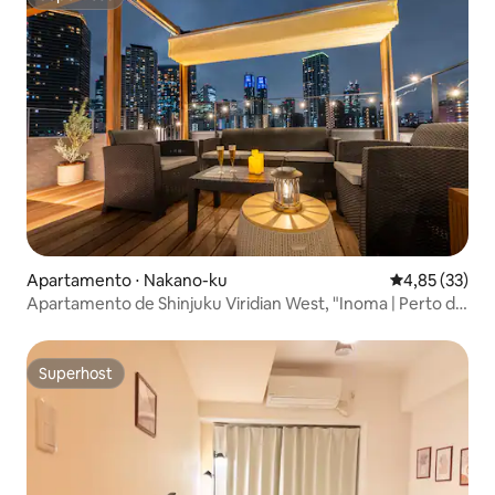
Superhost
Apartamento ⋅ Nakano-ku
4,85 de uma a
4,85 (33)
Apartamento de Shinjuku Viridian West, "Inoma | Perto da
estação Nishi-Shinjuku-Gochome.
Superhost
Superhost