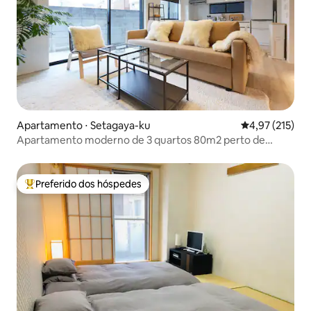
Apartamento ⋅ Setagaya-ku
4,97 de uma av
4,97 (215)
Apartamento moderno de 3 quartos 80m2 perto de
Shibuya!
Preferido dos hóspedes
Entre os melhores preferidos dos hóspedes