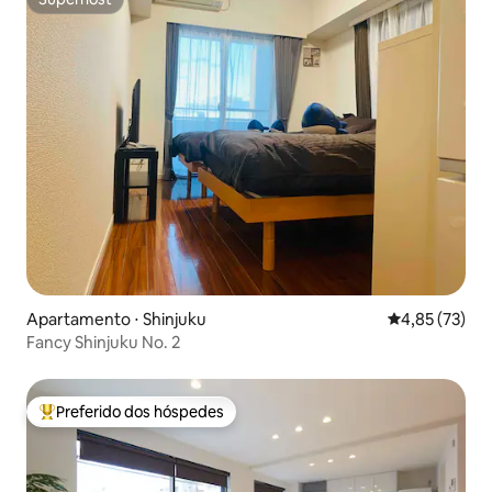
Superhost
Apartamento ⋅ Shinjuku
4,85 de uma a
4,85 (73)
Fancy Shinjuku No. 2
Preferido dos hóspedes
Entre os melhores preferidos dos hóspedes