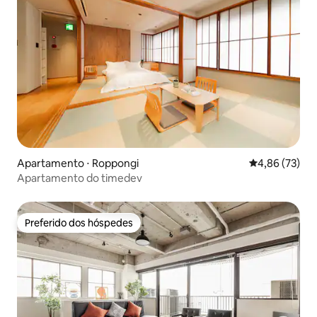
の窓は左右それぞれ約10cmまでしか開け
られません。 換気用としてご利用いただ
けるほか、室内には換気扇も設置されて
います。 【ご宿泊時の注意事項】 * 室内
では靴を脱いでお過ごしください。 * 玄
関は暗証番号式です。暗証番号は適切に
管理し、第三者には知らせないでくださ
い。 * 室内および建物の共用部分は全面
禁煙です。 * 大声での会話、騒音、走
る・跳ぶなどの行為はご遠慮ください。 *
キッチンは簡単な調理に限りご利用いた
だけます。 * 油煙や強いにおいが発生す
Apartamento ⋅ Roppongi
4,86 de uma a
4,86 (73)
る調理はお控えください。 * 室内設備や
Apartamento do timedev
備品を汚したり、破損したりしないよう
大切にお使いください。 * チェックアウ
ト時に大量のゴミを残さないでくださ
い。 * 実際の宿泊人数が予約時の申告人
Preferido dos hóspedes
Preferido dos hóspedes
数を超えた場合、追加料金を請求いたし
ます。 * すべての宿泊者は有効な身分証
明書を提出する必要があります。 * 身分
証明書を提出できない方はご宿泊いただ
けません。 * 近隣への迷惑行為や施設運
営に支障をきたす行為が確認された場
合、警察へ通報し、退室をお願いする場