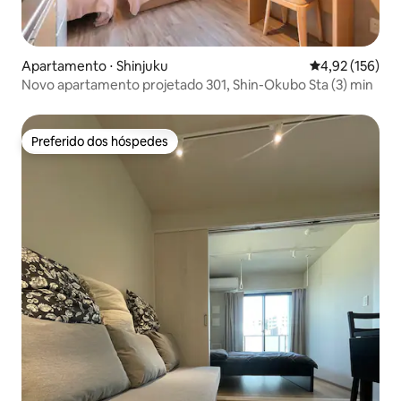
Apartamento ⋅ Shinjuku
4,92 de uma av
4,92 (156)
Novo apartamento projetado 301, Shin-Okubo Sta (3) min
Preferido dos hóspedes
Preferido dos hóspedes