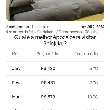
Apartamento ⋅ Nakano-ku
4,95 de uma aval
4,95 (1.308)
4 minutos da Estação Nakano / Ótimo acesso a Tóquio、フ
Qual é a melhor época para visitar
ァミリ.
Shinjuku?
Mês
Preço médio
Temp. média
Jan.
R$ 430
6 °C
Fev.
R$ 481
7 °C
Mar.
R$ 579
10 °C