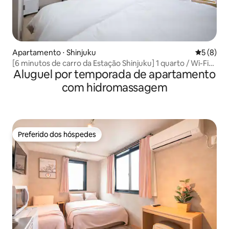
Apartamento ⋅ Shinjuku
5 de uma 
5 (8)
[6 minutos de carro da Estação Shinjuku] 1 quarto / Wi-Fi
Aluguel por temporada de apartamento
completo / Comodidades completas / Máximo de 2
pessoas / Ideal para turismo e viagens de negócios /
com hidromassagem
Estadia confortável
Preferido dos hóspedes
Preferido dos hóspedes