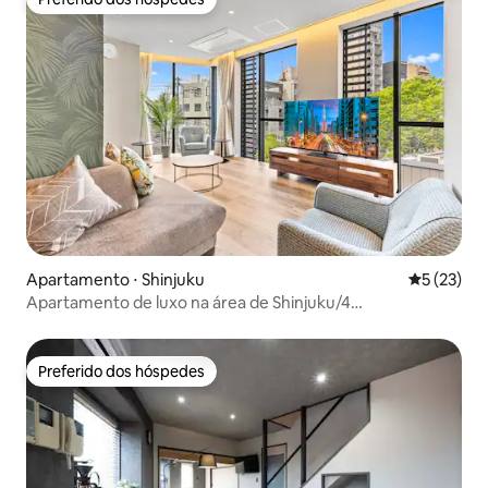
Preferido dos hóspedes
Apartamento ⋅ Shinjuku
5 de uma a
5 (23)
Apartamento de luxo na área de Shinjuku/4
quartos/cozinha e sala de jantar extragrandes/novo (56)
Preferido dos hóspedes
Preferido dos hóspedes