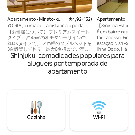
Apartamento ⋅ Minato-ku
4,92 de uma avaliação média de 
4,92 (152)
Apartamento ⋅ Na
YOIRIA, a uma curta distância a pé da
【3min da Esta
Torre de Tóquio, com acesso a 4 linhas
五丁目駅 徒歩3分 ！
【お部屋について】 プレミアムスイート
É um bairro residen
de trem, perto da estação, com conexão
タイプ： 約45㎡の和モダンデザインの
fácil acesso. Fica 
direta para os dois aeroportos e para
2LDKタイプで、1.4m幅のダブルベッドを
estação Nishi-Shi
todos os pontos turísticos, 2 quartos,
3台設置しており、最大6名様までご宿泊
linha Oedo. Há mui
para no máximo 6...
Shinjuku: comodidades populares para
いただけます。 建物にはエレベーターが
de conveniência e
あり、各フロア1室のみのため、プライベ
proximidades. A e
aluguéis por temporada de
ート性の高い空間です。 同じ建物内に同
também fica a uma
apartamento
一タイプのお部屋が複数ございます。ご
direção à saída oeste) É um loca
利用いただくお部屋と階数は、ご宿泊前
conveniente para i
に割り当てのうえご案内いたします。す
como o Parque Cen
べてのお部屋は間取り・設備・仕様が同
Câmara Municipal, 
じですので、安心してご予約ください。
DAISO, a BicCamer
スーパーマーケットまでは徒歩約1分で、
Camera, a Nitori, a
滞在中のお買い物にも便利です。 【 間取
departamentos Oda
り・ベッド】 お部屋は約45㎡の2LDKタ
departamentos Kei
Cozinha
Wi-Fi
イプです。 * ベッドルームA：1.4m幅のダ
Shinjuku Gyoen. A estação de Shinjuku é
ブルベッド1台 * ベッドルームB：1.4m幅
muito conveniente
のダブルベッド2台 * 最大宿泊人数：6名
lugar, como as lin
ベッドルームAは、扉をすべて開けてリビ
Marunouchi, Toei 