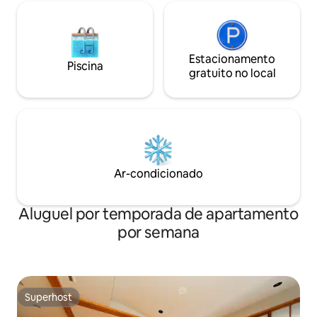
ングとつなげることも、完全に閉めて独
Seibu Shinjuku. A
立した寝室として利用することもできま
da minha casa, Ni
す。 【チェックイン・サービス】 オンラ
(E29), é a segunda
インでのセルフチェックインを採用して
estação Shinjuku da
Estacionamento
Piscina
おり、お部屋のドアは暗証番号式です。
minutos de trem at
gratuito no local
現地での対面手続きは必要ありません。
minutos de trem a
以下のサービスも承っております。 * 無
minutos de trem a
料の荷物預かり * 空港送迎の手配 * ケーキ
minutos de ônibus
の予約代行 近隣には日本でも有名なケー
ônibus até Nakano
キ店がございます。ご希望の場合は事前
até Tóquio. O Ajin
にお問い合わせください。 15泊以上ご宿
cerca de 45 minut
泊のお客様には、滞在中1回の無料清掃サ
minutos da Disney
Ar-condicionado
ービスをご提供します。事前予約制で、
minutos de trem a
ご希望の日付をご指定いただけます。
Haneda. (30 minut
【荷物預かり】 チェックイン日およびチ
de 2 horas de tre
Aluguel por temporada de apartamento
ェックアウト日は、お部屋のドア付近に
Narita. (90 minutos de ô
ある指定スペースへ荷物を置いていただ
famílias e grupos
por semana
けます。 ただし、荷物置き場には鍵があ
りません。現金、パスポート、貴重品な
どは置かず、お客様ご自身の責任で適切
に管理してください。 【注意事項】 *港
区保健所の安全規定により、転落防止お
Superhost
Superhost
よびプライバシー保護のため、室内左側