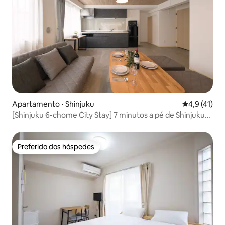
Apartamento ⋅ Shinjuku
4,9 de uma a
4,9 (41)
[Shinjuku 6-chome City Stay] 7 minutos a pé de Shinjuku
San-chome | Isetan e Kabukicho também estão a uma
curta distância a pé | Estadias de longa duração são
permitidas
Preferido dos hóspedes
Preferido dos hóspedes