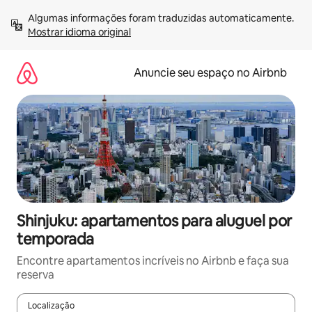
Pular
Algumas informações foram traduzidas automaticamente. 
para
Mostrar idioma original
o
conteúdo
Anuncie seu espaço no Airbnb
Shinjuku: apartamentos para aluguel por
temporada
Encontre apartamentos incríveis no Airbnb e faça sua
reserva
Localização