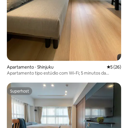
Apartamento ⋅ Shinjuku
5 de uma a
5 (26)
Apartamento tipo estúdio com Wi-Fi; 5 minutos da
Estação Shinjuku; 10 minutos da Estação Shibuya;
apartamento com 2 camas de casal
Superhost
Superhost