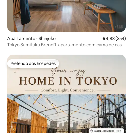
Apartamento ⋅ Shinjuku
4,83 de uma av
4,83 (354)
Tokyo Sumifuku Brend 1, apartamento com cama de casal
ch2a
Preferido dos hóspedes
Preferido dos hóspedes