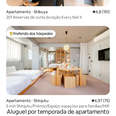
Apartamento ⋅ Shibuya
4,8 de uma av
4,8 (151)
201 Reservas de curta duração Every Net II
Preferido dos hóspedes
Entre os melhores preferidos dos hóspedes
Apartamento ⋅ Shinjuku
4,97 de uma a
4,97 (75)
5 min Shinjuku/Prêmio/Espaço espaçoso para famílias/Mifi
Aluguel por temporada de apartamento