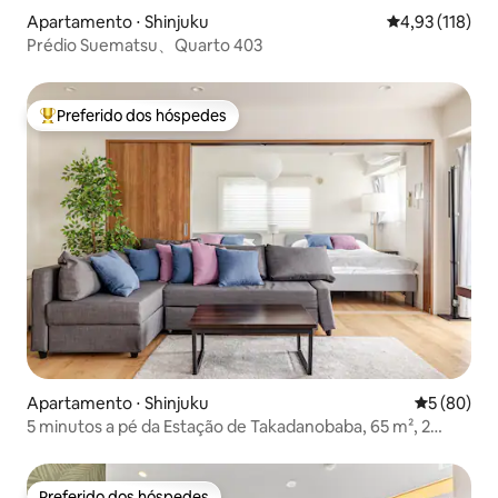
Apartamento ⋅ Shinjuku
4,93 de uma av
4,93 (118)
Prédio Suematsu、Quarto 403
Preferido dos hóspedes
Entre os melhores preferidos dos hóspedes
Apartamento ⋅ Shinjuku
5 de uma a
5 (80)
5 minutos a pé da Estação de Takadanobaba, 65 m², 2
quartos, academia privativa, 10 minutos da Estação de
Shinjuku, vista para o jardim, 1 minuto do convênio
Preferido dos hóspedes