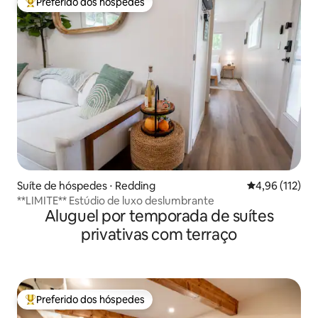
Preferido dos hóspedes
Entre os melhores preferidos dos hóspedes
Suíte de hóspedes ⋅ Redding
4,96 de uma av
4,96 (112)
**LIMITE** Estúdio de luxo deslumbrante
Aluguel por temporada de suítes
privativas com terraço
Preferido dos hóspedes
Entre os melhores preferidos dos hóspedes