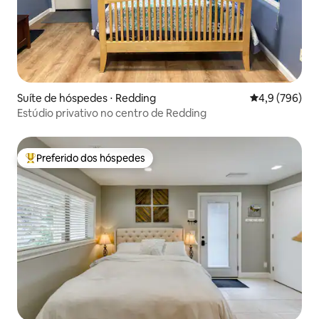
Suíte de hóspedes ⋅ Redding
4,9 de uma av
4,9 (796)
Estúdio privativo no centro de Redding
Preferido dos hóspedes
Entre os melhores preferidos dos hóspedes