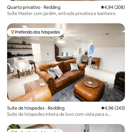
Quarto privativo ⋅ Redding
4,94 de uma ava
4,94 (208)
Suíte Master com jardim, entrada privativa e banheiro
Preferido dos hóspedes
Entre os melhores preferidos dos hóspedes
Suíte de hóspedes ⋅ Redding
4,96 de uma ava
4,96 (243)
Suíte de hóspedes inteira de luxo com vista para a
montanha