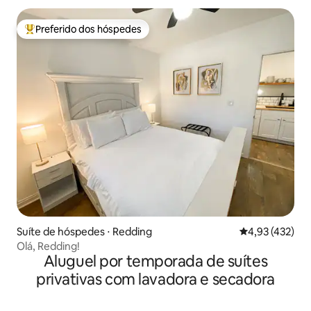
Preferido dos hóspedes
Entre os melhores preferidos dos hóspedes
Suíte de hóspedes ⋅ Redding
4,93 de uma av
4,93 (432)
Olá, Redding!
Aluguel por temporada de suítes
privativas com lavadora e secadora