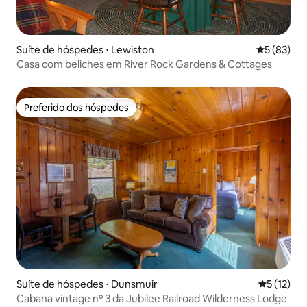
Suíte de hóspedes ⋅ Lewiston
5 de uma a
5 (83)
Casa com beliches em River Rock Gardens & Cottages
Preferido dos hóspedes
Preferido dos hóspedes
Suíte de hóspedes ⋅ Dunsmuir
5 de uma a
5 (12)
Cabana vintage nº 3 da Jubilee Railroad Wilderness Lodge