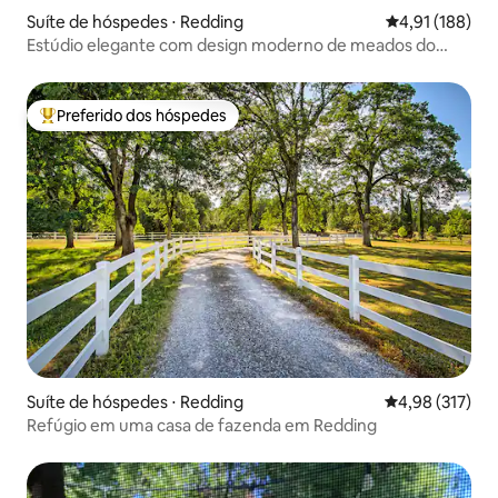
Suíte de hóspedes ⋅ Redding
4,91 de uma av
4,91 (188)
Estúdio elegante com design moderno de meados do
século
Preferido dos hóspedes
Entre os melhores preferidos dos hóspedes
Suíte de hóspedes ⋅ Redding
4,98 de uma av
4,98 (317)
Refúgio em uma casa de fazenda em Redding