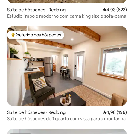
Suíte de hóspedes ⋅ Redding
4,93 de uma av
4,93 (623)
Estúdio limpo e moderno com cama king size e sofá-cama
Preferido dos hóspedes
Entre os melhores preferidos dos hóspedes
Suíte de hóspedes ⋅ Redding
4,98 de uma av
4,98 (196)
Suíte de hóspedes de 1 quarto com vista para a montanha