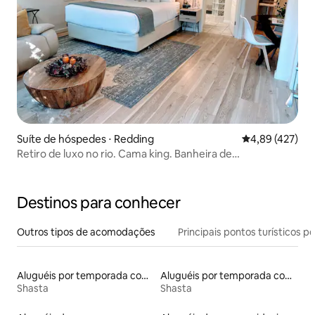
Suíte de hóspedes ⋅ Redding
4,89 de uma av
4,89 (427)
Retiro de luxo no rio. Cama king. Banheira de
hidromassagem.
Destinos para conhecer
Outros tipos de acomodações
Principais pontos turísticos po
Aluguéis por temporada com banheira de hidromassagem
Aluguéis por temporada com acesso ao lago
Shasta
Shasta