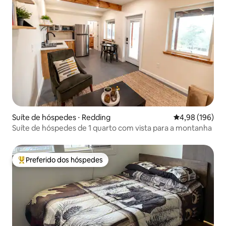
Suíte de hóspedes ⋅ Redding
4,98 de uma av
4,98 (196)
Suíte de hóspedes de 1 quarto com vista para a montanha
Preferido dos hóspedes
Entre os melhores preferidos dos hóspedes