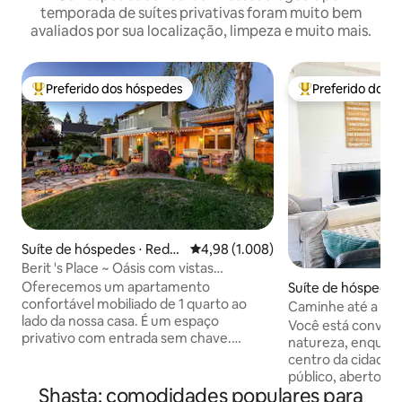
temporada de suítes privativas foram muito bem
avaliados por sua localização, limpeza e muito mais.
Preferido dos hóspedes
Preferido dos 
Entre os melhores preferidos dos hóspedes
Entre os melhore
Suíte de hóspedes ⋅ Reddi
4,98 de uma avaliação média de 5,
4,98 (1.008)
ng
Berit 's Place ~ Oásis com vistas
panorâmicas
Oferecemos um apartamento
Suíte de hóspedes
confortável mobiliado de 1 quarto ao
g
Caminhe até a tril
lado da nossa casa. É um espaço
lindo!
Você está convidad
privativo com entrada sem chave.
natureza, enquant
Localizado em uma crista com vista
centro da cidade
panorâmica para o oeste, vista para a
público, aberto e
cidade de Redding e belo pôr do sol. O
Shasta: comodidades populares para
veja fotos). Este 