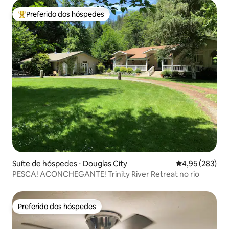
Preferido dos hóspedes
Entre os melhores preferidos dos hóspedes
Suíte de hóspedes ⋅ Douglas City
4,95 de uma av
4,95 (283)
PESCA! ACONCHEGANTE! Trinity River Retreat no rio
Preferido dos hóspedes
Preferido dos hóspedes