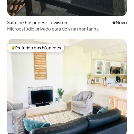
Suíte de hóspedes ⋅ Lewiston
Novo lugar
Novo
Microestúdio privado para dois na montanha
Preferido dos hóspedes
Entre os melhores preferidos dos hóspedes