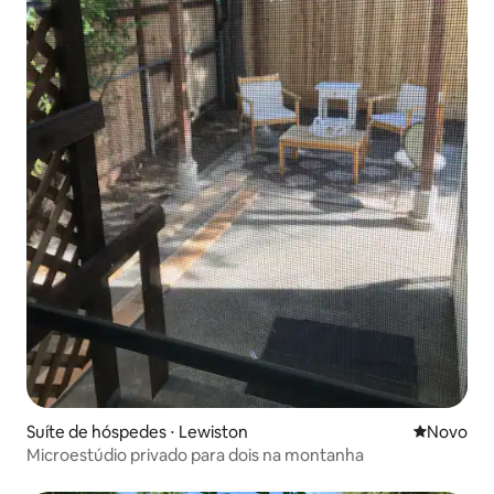
Suíte de hóspedes ⋅ Lewiston
Novo lugar
Novo
Microestúdio privado para dois na montanha