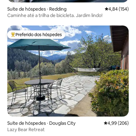
Suíte de hóspedes ⋅ Redding
4,84 de uma av
4,84 (154)
Caminhe até a trilha de bicicleta. Jardim lindo!
Preferido dos hóspedes
Entre os melhores preferidos dos hóspedes
Suíte de hóspedes ⋅ Douglas City
4,99 de uma ava
4,99 (206)
Lazy Bear Retreat