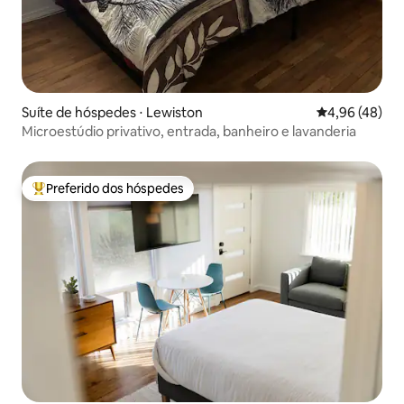
Suíte de hóspedes ⋅ Lewiston
4,96 de uma a
4,96 (48)
Microestúdio privativo, entrada, banheiro e lavanderia
Preferido dos hóspedes
Entre os melhores preferidos dos hóspedes