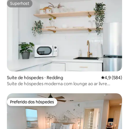
Superhost
Superhost
Suíte de hóspedes ⋅ Redding
4,9 de uma av
4,9 (584)
Suíte de hóspedes moderna com lounge ao ar livre
aconchegante
Preferido dos hóspedes
Preferido dos hóspedes