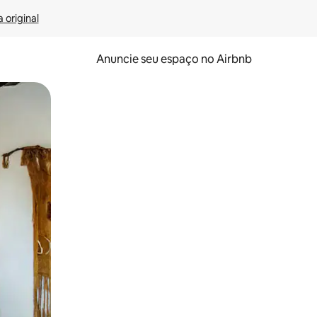
 original
Anuncie seu espaço no Airbnb
 deslizando o dedo na tela.