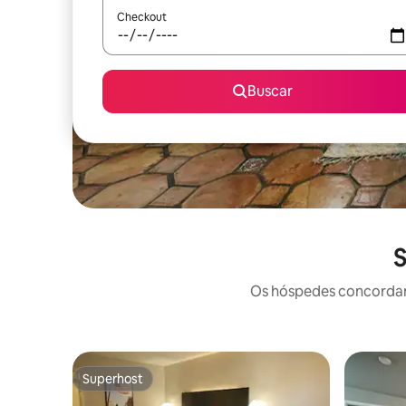
Checkout
Buscar
S
Os hóspedes concordam:
Superhost
Superhost