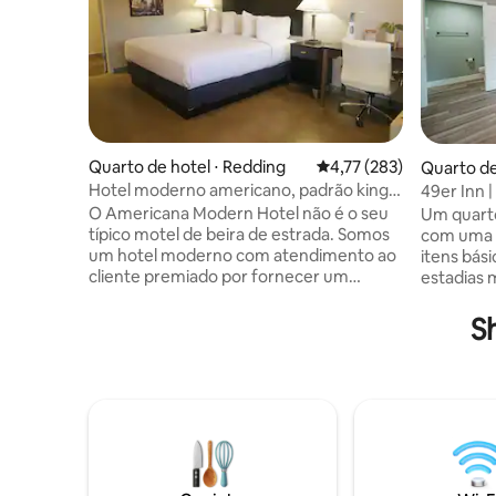
Quarto de hotel ⋅ Redding
4,77 de uma avaliação m
4,77 (283)
Quarto de
Hotel moderno americano, padrão king,
49er Inn |
aceita animais de estimação
O Americana Modern Hotel não é o seu
Um quart
típico motel de beira de estrada. Somos
com uma 
um hotel moderno com atendimento ao
itens bás
cliente premiado por fornecer um
estadias 
ambiente acolhedor para os viajantes
mais flexív
que passam por lá. A taxa do seu quarto
espaço pa
S
será paga antes da sua chegada. Se você
e se espa
estiver viajando com animais de
confortáv
estimação, uma taxa de limpeza de
trabalhar
animais de estimação (US $ 25) por
que pareç
animal de estimação será cobrada no
casa. Co
momento da chegada. OBSERVAÇÃO:
e naturais
todos os quartos não aceitam animais de
permanece
estimação. Ligue com antecedência para
você poss