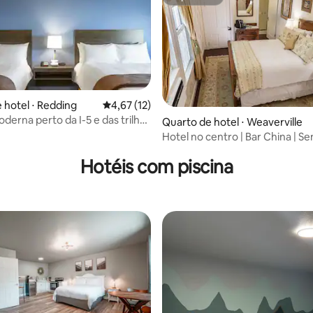
Superhost
 hotel ⋅ Redding
4,67 de uma avaliação média de 5, 12 avalia
4,67 (12)
derna perto da I-5 e das trilhas
Quarto de hotel ⋅ Weaverville
 Bay
Hotel no centro | Bar China | S
limpeza
Hotéis com piscina