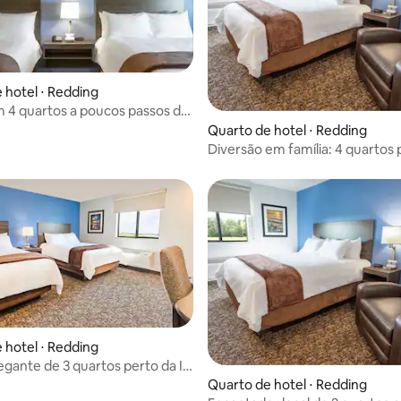
 hotel ⋅ Redding
 4 quartos a poucos passos da
artarugas e da I-5
Quarto de hotel ⋅ Redding
Diversão em família: 4 quartos 
ponte Sundial com cozinha
 hotel ⋅ Redding
egante de 3 quartos perto da I-
rque
Quarto de hotel ⋅ Redding