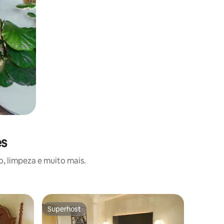
es
, limpeza e muito mais.
Quarto de
Superhost
Superho
Superhost
Superho
Hotel|Co