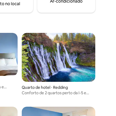
Ar-condicionado
viajar com um animal de estimação.
to no local
s e
Quarto de hotel ⋅ Redding
Conforto de 2 quartos perto da I-5 e
pontos locais