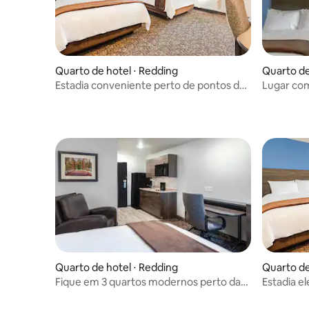
Quarto de hotel ⋅ Redding
Quarto de
Estadia conveniente perto de pontos de
Lugar com
acesso I-5 e Redding
Baía das T
Quarto de hotel ⋅ Redding
Quarto de
Fique em 3 quartos modernos perto das
Estadia el
atrações de Redding
5 e do pa