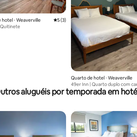
 hotel ⋅ Weaverville
5 de uma avaliação média de 5, 3 avalia
5 (3)
 Quitinete
média de 5, 61 avaliações
Quarto de hotel ⋅ Weaverville
49er Inn | Quarto duplo com c
utros aluguéis por temporada em hoté