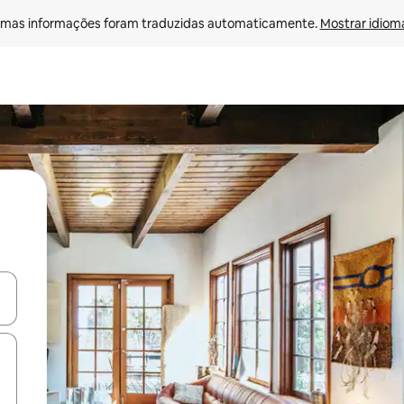
mas informações foram traduzidas automaticamente. 
Mostrar idioma
ore-os usando as seta para cima e para baixo do teclado ou tocando e