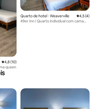
ções
Quarto de hotel ⋅ Weaverville
4,5 de uma avaliaçã
4,5 (4)
49er Inn | Quarto individual com cama
queen
4,8 de uma avaliação média de 5, 10 avaliações
4,8 (10)
ama queen
is