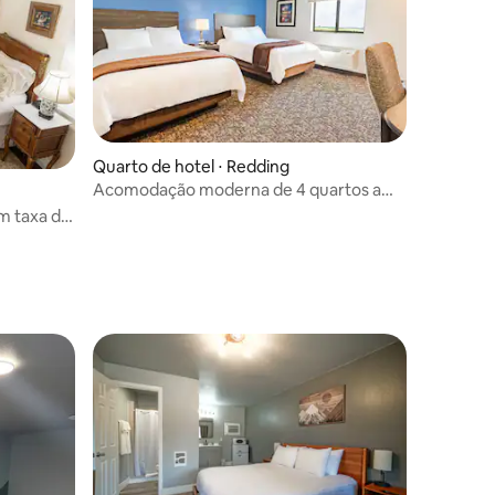
ções
Quarto de hotel ⋅ Redding
Acomodação moderna de 4 quartos a
poucos passos da I-5 e da Turtle Bay
em taxa de