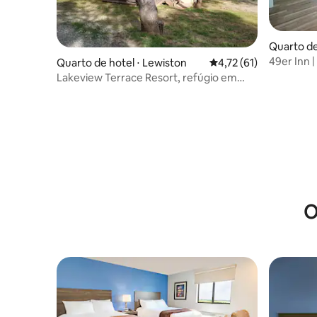
Quarto de
49er Inn |
Quarto de hotel ⋅ Lewiston
4,72 de uma avaliação 
4,72 (61)
Lakeview Terrace Resort, refúgio em
Lewiston Lake
O