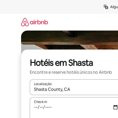
Pular
Algu
para
o
conteúdo
Hotéis em Shasta
Encontre e reserve hotéis únicos no Airbnb
Localização
Quando os resultados estiverem disponíveis, expl
Check-in