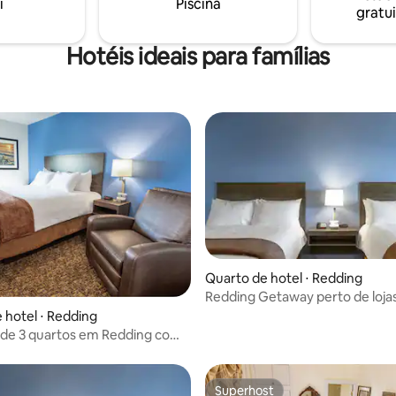
i
Piscina
incluem taxas de limpeza.
a cama queen, banheiro
gratui
e Smart TV.
Hotéis ideais para famílias
 média de 5, 5 avaliações
Quarto de hotel ⋅ Redding
Redding Getaway perto de loja
parques
 hotel ⋅ Redding
 de 3 quartos em Redding com
 conforto
Superhost