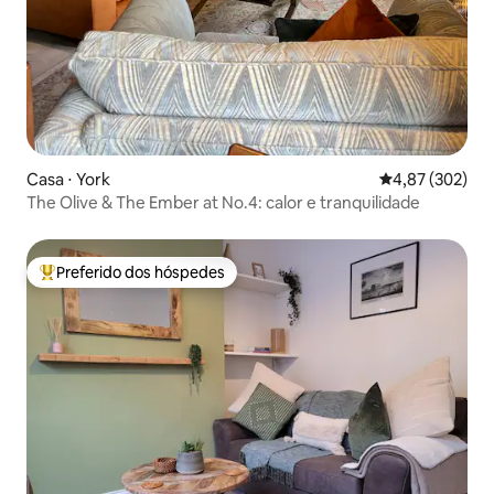
Casa ⋅ York
4,87 de uma av
4,87 (302)
The Olive & The Ember at No.4: calor e tranquilidade
Preferido dos hóspedes
Entre os melhores preferidos dos hóspedes