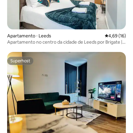
Apartamento ⋅ Leeds
4,69 de uma a
4,69 (16)
Apartamento no centro da cidade de Leeds por Brigate |
Acomoda 5
Superhost
Superhost