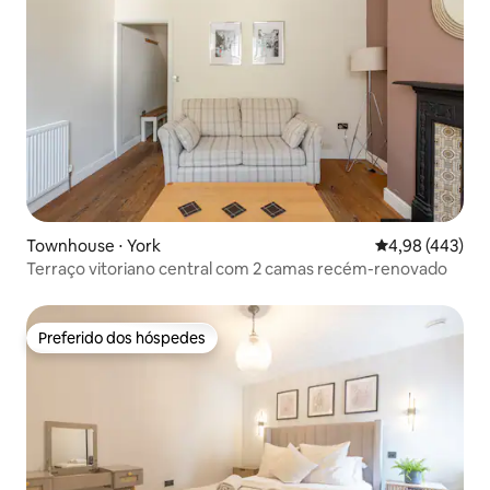
Townhouse ⋅ York
4,98 de uma av
4,98 (443)
Terraço vitoriano central com 2 camas recém-renovado
Preferido dos hóspedes
Preferido dos hóspedes