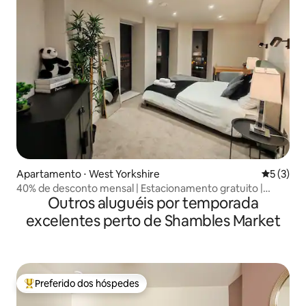
Apartamento ⋅ West Yorkshire
5 de uma 
5 (3)
40% de desconto mensal | Estacionamento gratuito |
Outros aluguéis por temporada
Centro da cidade de Leeds
excelentes perto de Shambles Market
Preferido dos hóspedes
Entre os melhores preferidos dos hóspedes