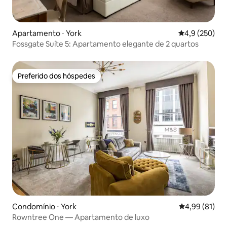
Apartamento ⋅ York
4,9 de uma av
4,9 (250)
Fossgate Suíte 5: Apartamento elegante de 2 quartos
Preferido dos hóspedes
Preferido dos hóspedes
Condomínio ⋅ York
4,99 de uma a
4,99 (81)
Rowntree One — Apartamento de luxo