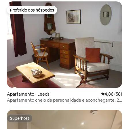
Preferido dos hóspedes
Preferido dos hóspedes
Apartamento ⋅ Leeds
4,86 de uma a
4,86 (58)
Apartamento cheio de personalidade e aconchegante. 2
Quartos
Superhost
Superhost