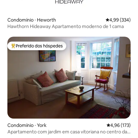
Condomínio ⋅ Heworth
4,99 de uma ava
4,99 (334)
Hawthorn Hideaway Apartamento moderno de 1 cama
Preferido dos hóspedes
Entre os melhores preferidos dos hóspedes
Condomínio ⋅ York
4,96 de uma av
4,96 (173)
Apartamento com jardim em casa vitoriana no centro da
cidade