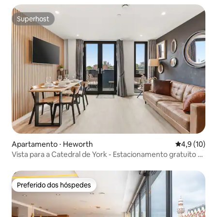
Superhost
Superhost
Apartamento ⋅ Heworth
4,9 de uma a
4,9 (10)
Vista para a Catedral de York - Estacionamento gratuito e
academia - Acomoda 6 pessoas
Preferido dos hóspedes
Preferido dos hóspedes