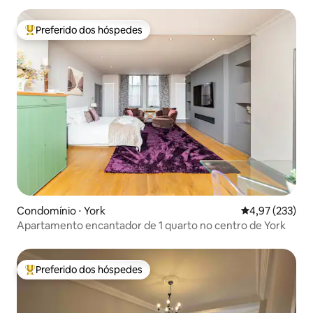
Preferido dos hóspedes
Entre os melhores preferidos dos hóspedes
Condomínio ⋅ York
4,97 de uma av
4,97 (233)
Apartamento encantador de 1 quarto no centro de York
Preferido dos hóspedes
Entre os melhores preferidos dos hóspedes