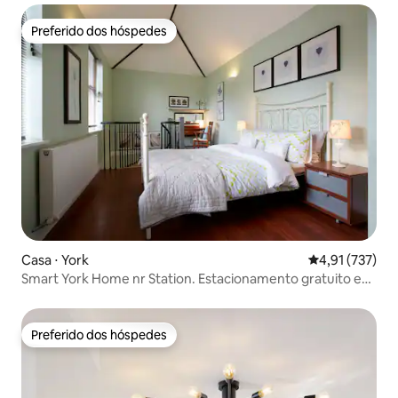
Preferido dos hóspedes
Preferido dos hóspedes
Casa ⋅ York
4,91 de uma av
4,91 (737)
Smart York Home nr Station. Estacionamento gratuito e
Fizz
Preferido dos hóspedes
Preferido dos hóspedes