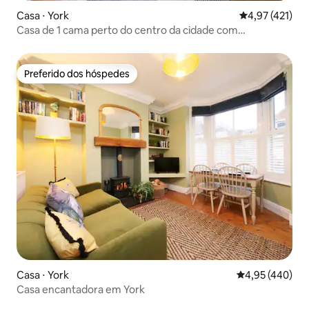
Casa ⋅ York
4,97 de uma av
4,97 (421)
Casa de 1 cama perto do centro da cidade com
estacionamento
Preferido dos hóspedes
Preferido dos hóspedes
Casa ⋅ York
4,95 de uma av
4,95 (440)
Casa encantadora em York