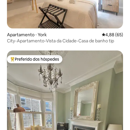
Apartamento ⋅ York
4,88 de uma a
4,88 (65)
City-Apartamento-Vista da Cidade-Casa de banho tip
Preferido dos hóspedes
Entre os melhores preferidos dos hóspedes