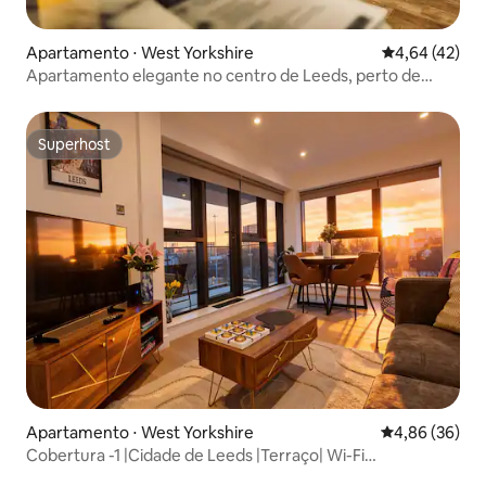
Apartamento ⋅ West Yorkshire
4,64 de uma a
4,64 (42)
Apartamento elegante no centro de Leeds, perto de
Trinity
Superhost
Superhost
Apartamento ⋅ West Yorkshire
4,86 de uma a
4,86 (36)
Cobertura -1 |Cidade de Leeds |Terraço| Wi-Fi
Estacionamento