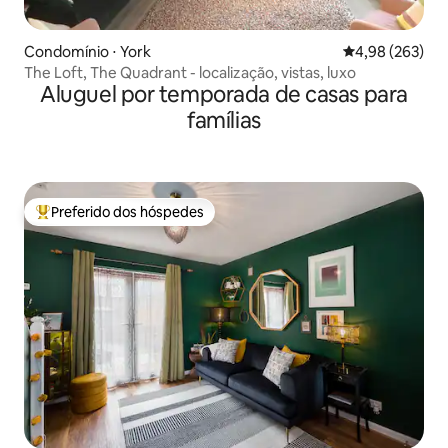
Condomínio ⋅ York
4,98 de uma ava
4,98 (263)
The Loft, The Quadrant - localização, vistas, luxo
Aluguel por temporada de casas para
famílias
Preferido dos hóspedes
Entre os melhores preferidos dos hóspedes