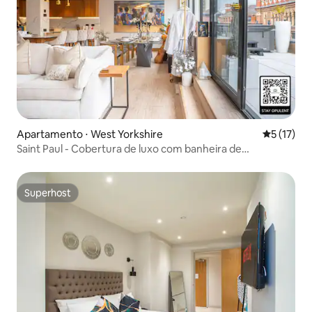
Apartamento ⋅ West Yorkshire
5 de uma a
5 (17)
Saint Paul - Cobertura de luxo com banheira de
hidromassagem.
Superhost
Superhost