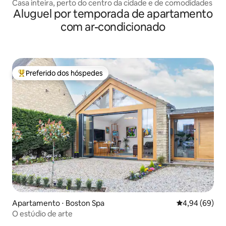
Casa inteira, perto do centro da cidade e de comodidades
Aluguel por temporada de apartamento
com ar-condicionado
Preferido dos hóspedes
Entre os melhores preferidos dos hóspedes
Apartamento ⋅ Boston Spa
4,94 de uma av
4,94 (69)
O estúdio de arte