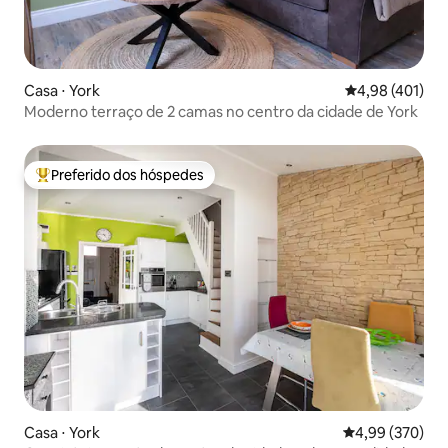
Casa ⋅ York
4,98 de uma av
4,98 (401)
Moderno terraço de 2 camas no centro da cidade de York
Preferido dos hóspedes
Entre os melhores preferidos dos hóspedes
Casa ⋅ York
4,99 de uma ava
4,99 (370)