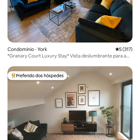
Condomínio ⋅ York
5 de uma av
5 (317)
*Granary Court Luxury Stay* Vista deslumbrante para a
Catedral!
Preferido dos hóspedes
Entre os melhores preferidos dos hóspedes