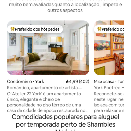
muito bem avaliadas quanto a localização, limpeza e
outros aspectos.
Preferido dos hóspedes
Preferido dos 
Entre os melhores preferidos dos hóspedes
Entre os melhore
Condomínio ⋅ York
4,99 de uma avaliação média de 
4,99 (402)
Microcasa ⋅ Tang H
Romântico, apartamento de artista.
York Poetree Hous
Centro da cidade. Estacionamento
árvore para uma 
O 'Atelier 22 York' é um apartamento
Reconecte-se e a
gratuito.
único, elegante e cheio de
neste lugar inesqu
personalidade no piso térreo de uma
isolada com tudo 
casa de cidade de época restaurada no
para relaxar e se i
Comodidades populares para aluguel
centro da cidade de York. Com um estilo
atendimento, orga
amoroso por seus proprietários artistas,
fornecidas pelo se
por temporada perto de Shambles
foi selecionado por Alistair Sawday
profissional) ou 