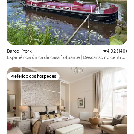
Barco ⋅ York
4,92 de uma av
4,92 (140)
Experiência única de casa flutuante | Descanso no centro
da cidade
Preferido dos hóspedes
Preferido dos hóspedes