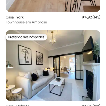
Casa ⋅ York
4,92 de uma av
4,92 (143)
Townhouse em Ambrose
Preferido dos hóspedes
Preferido dos hóspedes