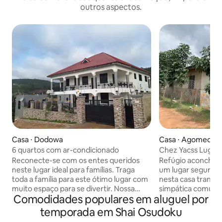
outros aspectos.
Casa ⋅ Dodowa
Casa ⋅ Agomeda
6 quartos com ar-condicionado
Chez Yacss Lugar
do barulho e ….
Reconecte-se com os entes queridos
Refúgio aconche
neste lugar ideal para famílias. Traga
um lugar seguro e aco
toda a família para este ótimo lugar com
nesta casa tranquil
muito espaço para se divertir. Nossa
simpática comuni
Comodidades populares em aluguel por
equipe amigável é dedicada a garantir
1,5 hora do aeropo
que você aproveite cada momento de
aconchegante, co
temporada em Shai Osudoku
sua estadia conosco. Há
jantar, é perfeita 