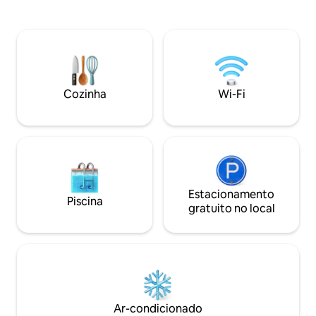
estacionamento privativo gratuito no
está totalmente e
local, geladeira, chaleira elétrica,
oferece um refúgi
utensílios de cozinha e TV. Recursos
a estrada seja aci
extras para seu conforto incluem uma
erosão, o bairro s
mesa de jantar, chuveiro, chinelos e
fazem valer a pena
produtos de higiene pessoal gratuitos.
aeroporto e motor
Cada quarto foi projetado para
disponíveis por um
Cozinha
Wi-Fi
proporcionar uma estadia inesquecível e
Desfrute de uma 
para que você desfrute do conforto do
Agomeda!
JudEls.
Estacionamento
Piscina
gratuito no local
Ar-condicionado