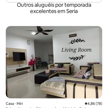
Outros aluguéis por temporada
excelentes em Seria
Casa ⋅ Miri
4,86 de uma a
4,86 (78)