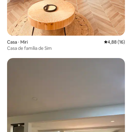
Casa ⋅ Miri
4,88 de uma a
4,88 (16)
Casa de família de Sim