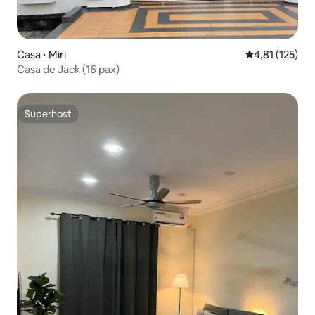
Casa ⋅ Miri
4,81 de uma av
4,81 (125)
Casa de Jack (16 pax)
Superhost
Superhost