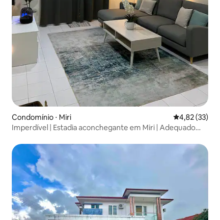
Condomínio ⋅ Miri
4,82 de uma a
4,82 (33)
Imperdível | Estadia aconchegante em Miri | Adequado
para muçulmanas