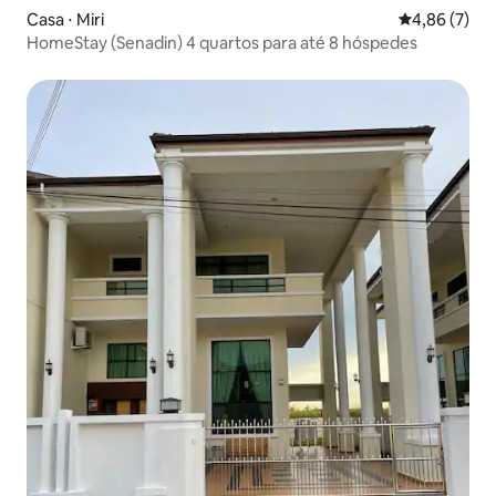
Casa ⋅ Miri
4,86 de uma 
4,86 (7)
HomeStay (Senadin) 4 quartos para até 8 hóspedes