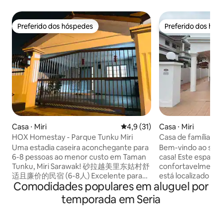
Preferido dos hóspedes
Preferido dos hó
Preferido dos hóspedes
Preferido dos hó
Casa ⋅ Miri
4,9 de uma avaliação média de
4,9 (31)
Casa ⋅ Miri
HOX Homestay - Parque Tunku Miri
Casa de família e
estacionamento
Uma estadia caseira aconchegante para
Bem-vindo ao seu l
6-8 pessoas ao menor custo em Taman
casa! Este espaç
Tunku, Miri Sarawak! 砂拉越美里东姑村舒
confortavelmente
适且廉价的民宿 (6-8人) Excelente para
está localizado no
Comodidades populares em aluguel por
retiro 🙌🏼 ⭕️ 3 Quartos para 6-8
apenas 10 minutos 
pessoas (Quarto 1 - Cama de solteiro;
atrações, pontos 
temporada em Seria
Quarto 2 - Cama Queen size + Cama de
de refeições. Des
solteiro; Quarto 3 - Cama Queen size) ⭕️
completas, incluin