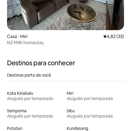
Casa ⋅ Miri
4,82 de uma a
4,82 (33)
NZ MIRI homestay
Destinos para conhecer
Destinos perto de você
Kota Kinabalu
Miri
Aluguéis por temporada
Aluguéis por temporada
Semporna
Sibu
Aluguéis por temporada
Aluguéis por temporada
Putatan
Kundasang