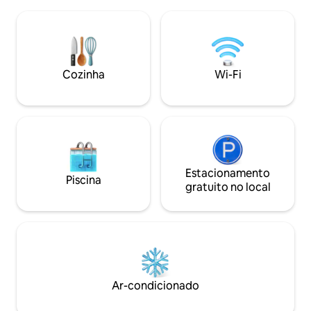
Pedido para 2 colchões de cama de
velocidade, cozin
solteiro a RM20/noite cada (Nossos
equipada, TV, est
colchões são novos, os lençóis são
máquina de lavar e
limpos adequadamente 🤩) ⭕️ Quarto 2,
mesmo um conjunt
3 e sala de estar são climatizados ⭕️
noites relaxantes.
Cozinha (chaleira elétrica, fogão a gás,
aconchegante e c
Cozinha
Wi-Fi
geladeira, talheres básicos) Máquina
o que você precis
de⭕️ lavar roupa Espaço de⭕️
confortável. Ideal
estacionamento para 2 carros
Estacionamento
Piscina
gratuito no local
Ar-condicionado