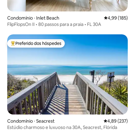
Condomínio ⋅ Inlet Beach
4,99 de uma av
4,99 (185)
FlipFlopsOn II • 80 passos para a praia • FL 30A
Preferido dos hóspedes
Entre os melhores preferidos dos hóspedes
Condomínio ⋅ Seacrest
4,89 de uma av
4,89 (237)
Estúdio charmoso e luxuoso na 30A, Seacrest, Flórida