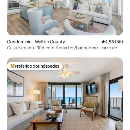
Condomínio ⋅ Walton County
4,86 de uma av
4,86 (86)
Casa elegante 30A com 3 quartos/banheiros e carro de
golfe de 6 lugares
Preferido dos hóspedes
Entre os melhores preferidos dos hóspedes