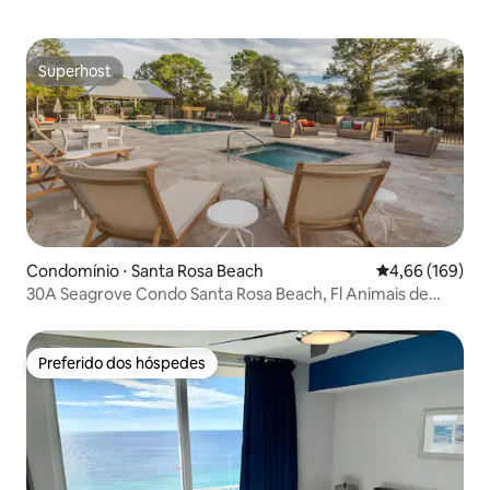
Superhost
Superhost
Condomínio ⋅ Santa Rosa Beach
4,66 de uma av
4,66 (169)
30A Seagrove Condo Santa Rosa Beach, Fl Animais de
estimação Ok
Preferido dos hóspedes
Preferido dos hóspedes