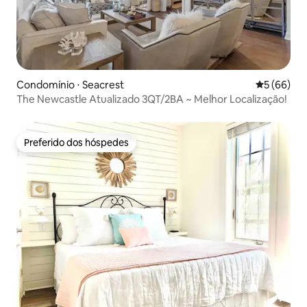
Condomínio ⋅ Seacrest
5 de uma a
5 (66)
The Newcastle Atualizado 3QT/2BA ~ Melhor Localização!
Preferido dos hóspedes
Preferido dos hóspedes