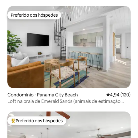
hidromassagem-Academia
Preferido dos hóspedes
Preferido dos hóspedes
Condomínio ⋅ Panama City Beach
4,94 de uma av
4,94 (120)
Loft na praia de Emerald Sands (animais de estimação
permitidos)
Preferido dos hóspedes
Entre os melhores preferidos dos hóspedes