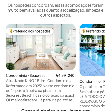
Os hóspedes concordam: estas acomodações foram
muito bem avaliadas quanto a localização, limpeza e
outros aspectos.
Preferido dos hóspedes
Preferido dos 
Entre os melhores preferidos dos hóspedes
Entre os melhore
Condomínio ⋅ Seacrest
4,99 de uma avaliação média de 5
4,99 (240)
Atualizado KING 1 Bdrm Condomínio
Condomínio ⋅ Ros
Varanda, Equipamentos para Bebês,
Reformado em 2025! Nosso condomínio
ch
O paraíso em The 
Piscina
de 1 quarto à beira da piscina em
Rosemary Beach
5 minutos a pé da
Seacrest Beach fica no coração da ação!
LEIA TODO O AN
Ótima localização! Dá para ir a pé até as
RESERVAR. O paraí
lojas e restaurantes de Rosemary Beach
condomínio de 2 q
e Alys Beach. Nosso condomínio é
no último andar, 