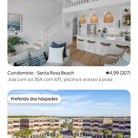
Condomínio ⋅ Santa Rosa Beach
4,99 de uma ava
4,99 (207)
Joia com sol 30A com loft, piscina e acesso à praia
Preferido dos hóspedes
Preferido dos hóspedes