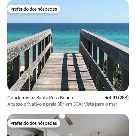
Preferido dos hóspedes
Preferido dos hóspedes
Condomínio ⋅ Santa Rosa Beach
4,91 de uma av
4,91 (258)
Acesso privativo à praia 3Br em 30A! Vista para o mar
Preferido dos hóspedes
Preferido dos hóspedes