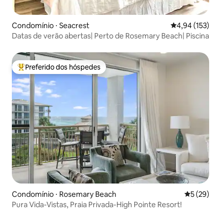
Condomínio ⋅ Seacrest
4,94 de uma av
4,94 (153)
Datas de verão abertas| Perto de Rosemary Beach| Piscina
Preferido dos hóspedes
Entre os melhores preferidos dos hóspedes
Condomínio ⋅ Rosemary Beach
5 de uma a
5 (29)
Pura Vida-Vistas, Praia Privada-High Pointe Resort!