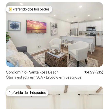
Preferido dos hóspedes
Entre os melhores preferidos dos hóspedes
Condomínio ⋅ Santa Rosa Beach
4,99 de uma av
4,99 (215)
Ótima estadia em 30A - Estúdio em Seagrove
Preferido dos hóspedes
Preferido dos hóspedes