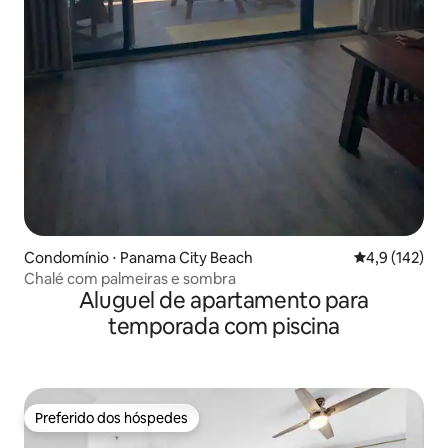
Condomínio ⋅ Panama City Beach
4,9 de uma av
4,9 (142)
Chalé com palmeiras e sombra
Aluguel de apartamento para
temporada com piscina
Preferido dos hóspedes
Preferido dos hóspedes