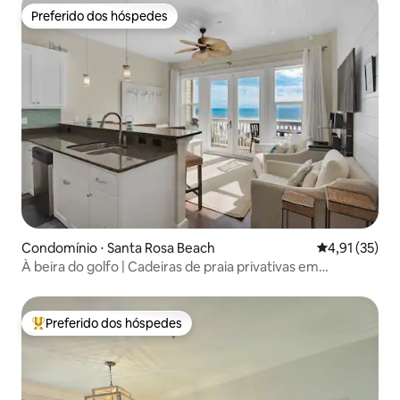
Preferido dos hóspedes
Preferido dos hóspedes
Condomínio ⋅ Santa Rosa Beach
4,91 de uma a
4,91 (35)
À beira do golfo | Cadeiras de praia privativas em
Seagrove Beach
Preferido dos hóspedes
Entre os melhores preferidos dos hóspedes