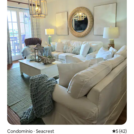
Condomínio ⋅ Seacrest
5 de uma a
5 (42)