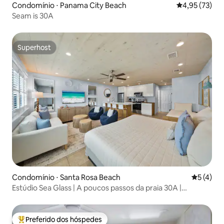
Condomínio ⋅ Panama City Beach
4,95 de uma a
4,95 (73)
Seam is 30A
Superhost
Superhost
Condomínio ⋅ Santa Rosa Beach
5 de uma 
5 (4)
Estúdio Sea Glass | A poucos passos da praia 30A |
Equipamento de praia
Preferido dos hóspedes
Entre os melhores preferidos dos hóspedes