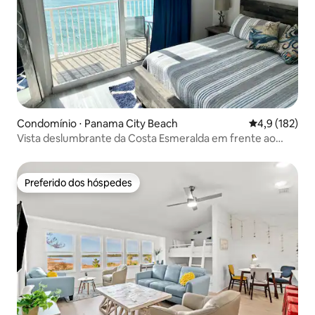
Condomínio ⋅ Panama City Beach
4,9 de uma av
4,9 (182)
Vista deslumbrante da Costa Esmeralda em frente ao
Golfo!
Preferido dos hóspedes
Preferido dos hóspedes