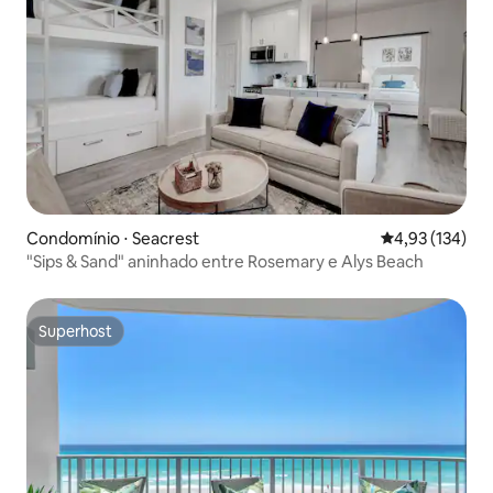
Condomínio ⋅ Seacrest
4,93 de uma av
4,93 (134)
"Sips & Sand" aninhado entre Rosemary e Alys Beach
Superhost
Superhost