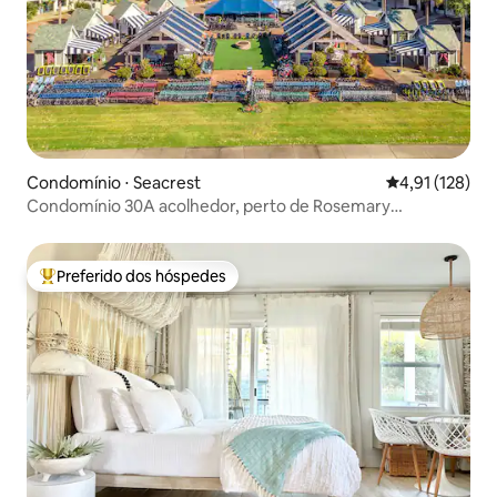
Condomínio ⋅ Seacrest
4,91 de uma av
4,91 (128)
Condomínio 30A acolhedor, perto de Rosemary
Bch/piscina aquecida/loja
Preferido dos hóspedes
Entre os melhores preferidos dos hóspedes