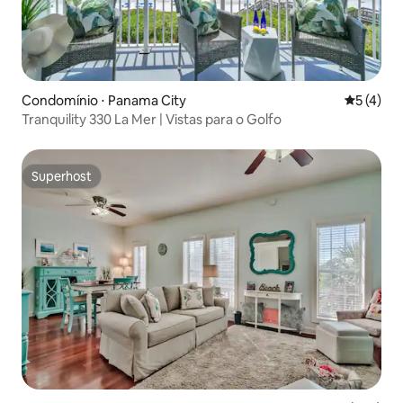
Condomínio ⋅ Panama City
5 de uma 
5 (4)
Tranquility 330 La Mer | Vistas para o Golfo
Superhost
Superhost