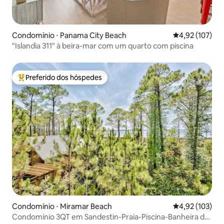
Condomínio ⋅ Panama City Beach
4,92 de uma av
4,92 (107)
"Islandia 311" à beira-mar com um quarto com piscina
Preferido dos hóspedes
Entre os melhores preferidos dos hóspedes
Condomínio ⋅ Miramar Beach
4,92 de uma av
4,92 (103)
Condomínio 3QT em Sandestin-Praia-Piscina-Banheira de