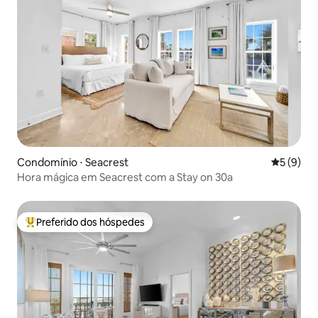
Condomínio ⋅ Seacrest
5 de uma 
5 (9)
Hora mágica em Seacrest com a Stay on 30a
Preferido dos hóspedes
Entre os melhores preferidos dos hóspedes