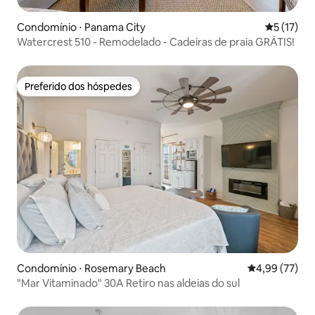
Condomínio ⋅ Panama City
5 de uma a
5 (17)
Watercrest 510 - Remodelado - Cadeiras de praia GRÁTIS!
Preferido dos hóspedes
Preferido dos hóspedes
Condomínio ⋅ Rosemary Beach
4,99 de uma a
4,99 (77)
"Mar Vitaminado" 30A Retiro nas aldeias do sul