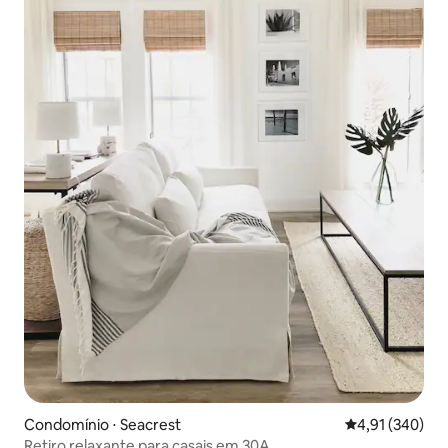
Condomínio ⋅ Seacrest
4,91 de uma av
4,91 (340)
Retiro relaxante para casais em 30A