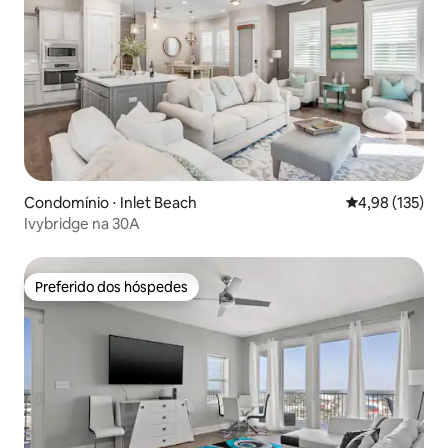
Condomínio ⋅ Inlet Beach
4,98 de uma av
4,98 (135)
Ivybridge na 30A
Preferido dos hóspedes
Preferido dos hóspedes