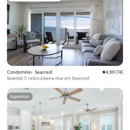
Condomínio ⋅ Seacrest
4,99 de uma a
4,99 (74)
Seamist 7: retiro à beira-mar em Seacrest
Superhost
Superhost