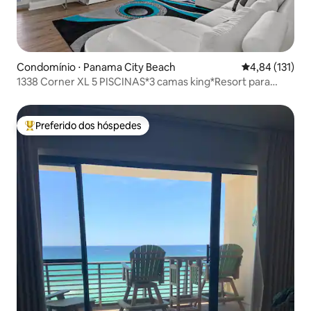
Condomínio ⋅ Panama City Beach
4,84 de uma av
4,84 (131)
1338 Corner XL 5 PISCINAS*3 camas king*Resort para
maiores de 18 anos
Preferido dos hóspedes
Entre os melhores preferidos dos hóspedes