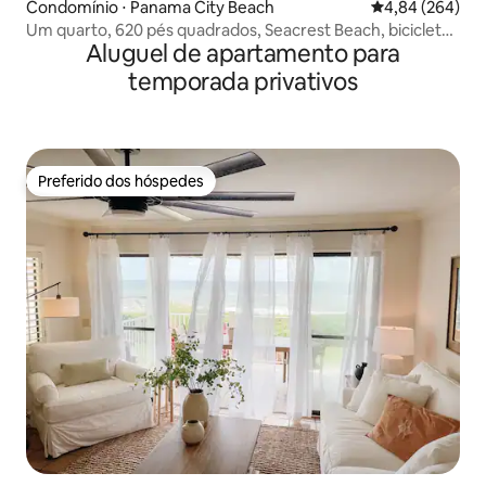
Condomínio ⋅ Panama City Beach
4,84 de uma ava
4,84 (264)
Um quarto, 620 pés quadrados, Seacrest Beach, bicicletas
Aluguel de apartamento para
gratuitas
temporada privativos
Preferido dos hóspedes
Preferido dos hóspedes