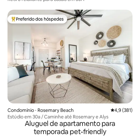
Preferido dos hóspedes
Entre os melhores preferidos dos hóspedes
Condomínio ⋅ Rosemary Beach
4,9 de uma av
4,9 (381)
Estúdio em 30a / Caminhe até Rosemary e Alys
Aluguel de apartamento para
temporada pet-friendly