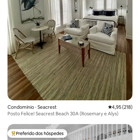
Condomínio ⋅ Seacrest
4,95 de uma av
4,95 (218)
Posto Felice! Seacrest Beach 30A (Rosemary e Alys)
Preferido dos hóspedes
Entre os melhores preferidos dos hóspedes