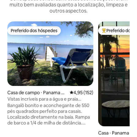
muito bem avaliadas quanto a localização, limpeza e
outros aspectos.
Preferido dos hóspedes
Preferido dos 
Preferido dos hóspedes
Entre os melhore
Casa de campo ⋅ Panama Cit
4,95 de uma avaliação média de 
4,95 (152)
y
Vistas incríveis para a água e praia
privativa
Bangalô bonito e aconchegante de 550
pés quadrados perfeito para casais.
Localizado diretamente na baía. Rampa
de barco a 1/4 de milha de distância.
Doca de barco com deslizamentos no
Casa ⋅ Panama Cit
seu quintal! Trabalhe na mesa da cozinha