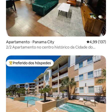
Apartamento ⋅ Panama City
4,99 de uma av
4,99 (137)
2/2 Apartamento no centro histórico da Cidade do
Panamá
Preferido dos hóspedes
Entre os melhores preferidos dos hóspedes