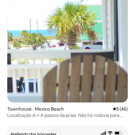
Townhouse ⋅ Mexico Beach
5 de uma a
5 (46)
Localização A+! A passos da praia. Não há rodovia para
atravessar!
Preferido dos hóspedes