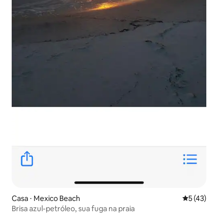
Casa ⋅ Mexico Beach
5 de uma a
5 (43)
Brisa azul-petróleo, sua fuga na praia