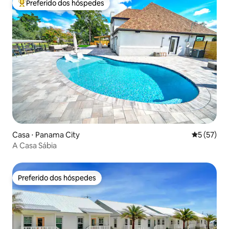
Preferido dos hóspedes
Entre os melhores preferidos dos hóspedes
Casa ⋅ Panama City
5 de uma a
5 (57)
A Casa Sábia
Preferido dos hóspedes
Preferido dos hóspedes