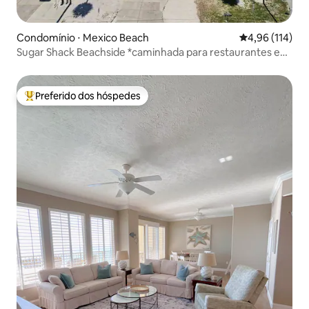
Condomínio ⋅ Mexico Beach
4,96 de uma av
4,96 (114)
Sugar Shack Beachside *caminhada para restaurantes e
lojas
Preferido dos hóspedes
Entre os melhores preferidos dos hóspedes