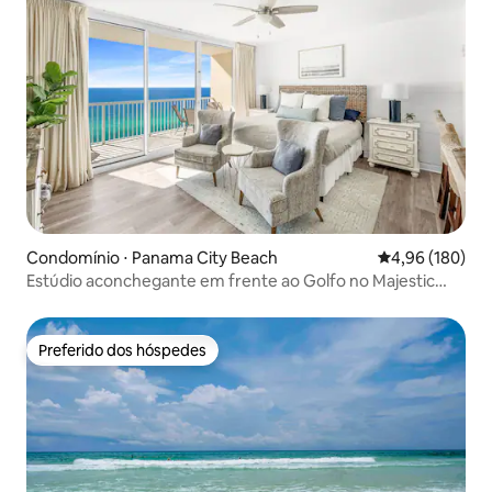
Condomínio ⋅ Panama City Beach
4,96 de uma av
4,96 (180)
Estúdio aconchegante em frente ao Golfo no Majestic
com serviço de cadeira
Preferido dos hóspedes
Preferido dos hóspedes