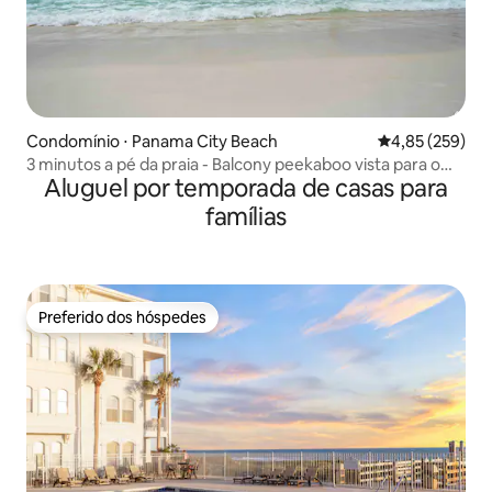
Condomínio ⋅ Panama City Beach
4,85 de uma av
4,85 (259)
3 minutos a pé da praia - Balcony peekaboo vista para o
Aluguel por temporada de casas para
mar
famílias
Preferido dos hóspedes
Preferido dos hóspedes