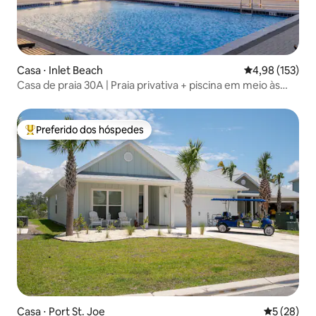
Casa ⋅ Inlet Beach
4,98 de uma av
4,98 (153)
Casa de praia 30A | Praia privativa + piscina em meio às
dunas
Preferido dos hóspedes
Entre os melhores preferidos dos hóspedes
Casa ⋅ Port St. Joe
5 de uma a
5 (28)