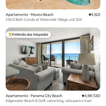
Apartamento ⋅ Mexico Beach
5 de uma a
5 (62)
2 Br/2 Bath Condo at Waterside Village unit 204
Preferido dos hóspedes
Entre os melhores preferidos dos hóspedes
Apartamento ⋅ Panama City Beach
4,98 de uma av
4,98 (120)
Edgewater Beach & Golf, cama king, vista para o mar!