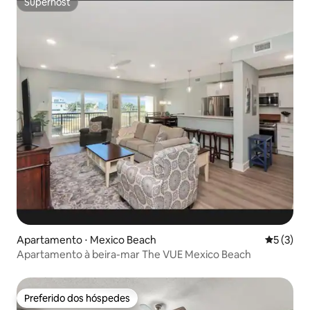
Superhost
Superhost
Apartamento ⋅ Mexico Beach
5 de uma 
5 (3)
Apartamento à beira-mar The VUE Mexico Beach
Preferido dos hóspedes
Preferido dos hóspedes