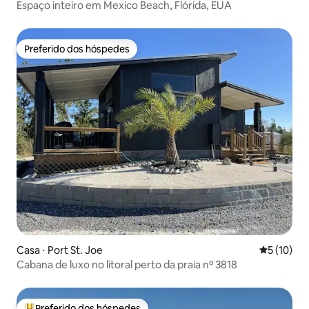
Espaço inteiro em Mexico Beach, Flórida, EUA
Preferido dos hóspedes
Preferido dos hóspedes
Casa ⋅ Port St. Joe
5 de uma a
5 (10)
Cabana de luxo no litoral perto da praia nº 3818
Preferido dos hóspedes