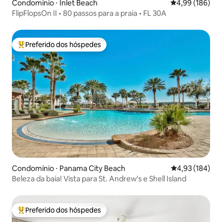
Condomínio ⋅ Inlet Beach
4,99 de uma av
4,99 (186)
FlipFlopsOn II • 80 passos para a praia • FL 30A
Preferido dos hóspedes
Entre os melhores preferidos dos hóspedes
Condomínio ⋅ Panama City Beach
4,93 de uma av
4,93 (184)
Beleza da baía! Vista para St. Andrew's e Shell Island
Preferido dos hóspedes
Entre os melhores preferidos dos hóspedes