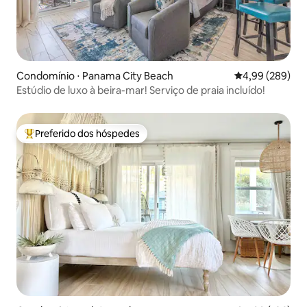
Condomínio ⋅ Panama City Beach
4,99 de uma ava
4,99 (289)
Estúdio de luxo à beira-mar! Serviço de praia incluído!
Preferido dos hóspedes
Entre os melhores preferidos dos hóspedes