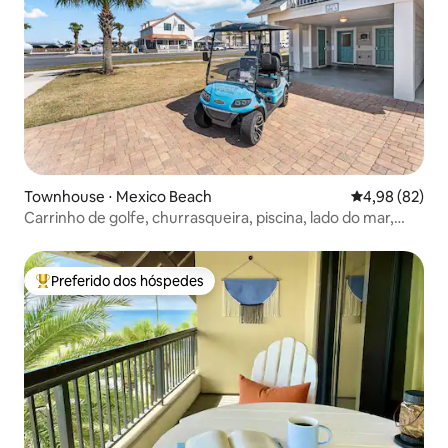
Townhouse ⋅ Mexico Beach
4,98 de uma a
4,98 (82)
Carrinho de golfe, churrasqueira, piscina, lado do mar,
equipamento de praia
Preferido dos hóspedes
Entre os melhores preferidos dos hóspedes