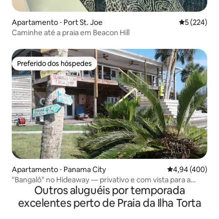
Apartamento ⋅ Port St. Joe
5 de uma av
5 (224)
Caminhe até a praia em Beacon Hill
Preferido dos hóspedes
Preferido dos hóspedes
Apartamento ⋅ Panama City
4,94 de uma ava
4,94 (400)
"Bangalô" no Hideaway — privativo e com vista para a
Outros aluguéis por temporada
água
excelentes perto de Praia da Ilha Torta