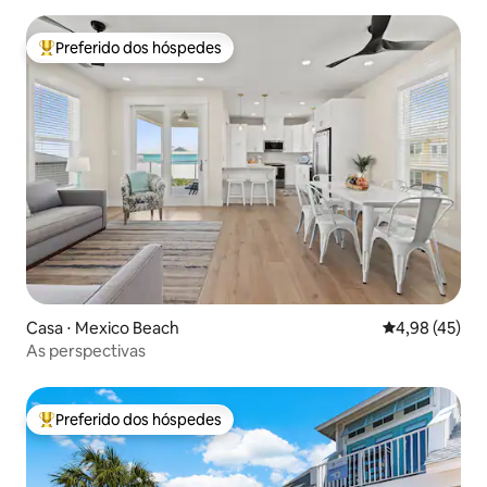
Preferido dos hóspedes
Entre os melhores preferidos dos hóspedes
Casa ⋅ Mexico Beach
4,98 de uma a
4,98 (45)
As perspectivas
Preferido dos hóspedes
Entre os melhores preferidos dos hóspedes