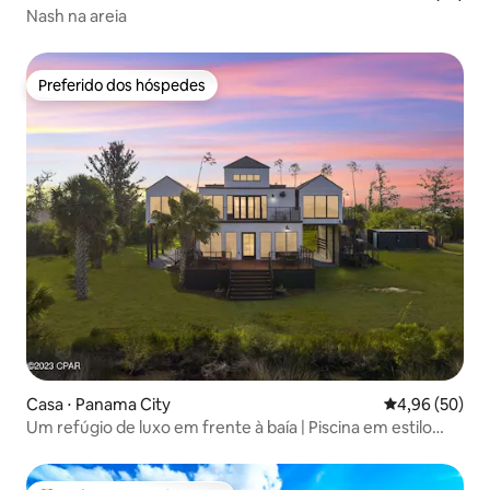
Nash na areia
Preferido dos hóspedes
Preferido dos hóspedes
Casa ⋅ Panama City
4,96 de uma a
4,96 (50)
Um refúgio de luxo em frente à baía | Piscina em estilo
resort