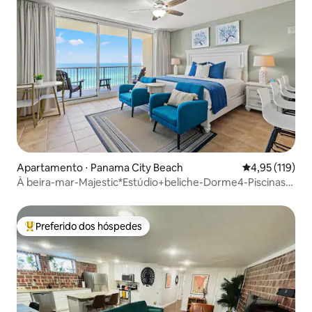
Apartamento ⋅ Panama City Beach
4,95 de uma av
4,95 (119)
À beira-mar-Majestic*Estúdio+beliche-Dorme4-Piscinas-
Spa
Preferido dos hóspedes
Entre os melhores preferidos dos hóspedes