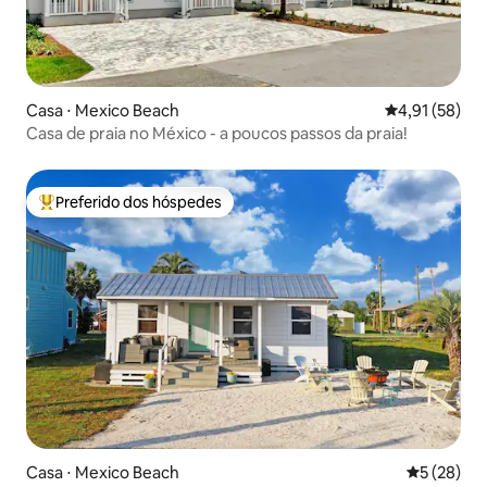
Casa ⋅ Mexico Beach
4,91 de uma a
4,91 (58)
Casa de praia no México - a poucos passos da praia!
Preferido dos hóspedes
Entre os melhores preferidos dos hóspedes
Casa ⋅ Mexico Beach
5 de uma a
5 (28)