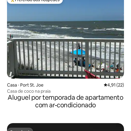
Entre os melhores preferidos dos hóspedes
Casa ⋅ Port St. Joe
4,91 de uma a
4,91 (22)
Casa de coco na praia
Aluguel por temporada de apartamento
com ar-condicionado