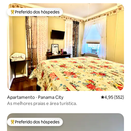
Preferido dos hóspedes
Entre os melhores preferidos dos hóspedes
Apartamento ⋅ Panama City
4,95 de uma av
4,95 (552)
As melhores praias e área turística.
Preferido dos hóspedes
Entre os melhores preferidos dos hóspedes