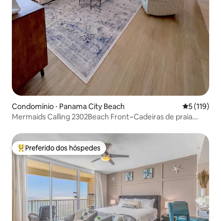
Condomínio ⋅ Panama City Beach
5 de uma av
5 (119)
Mermaids Calling 2302Beach Front~Cadeiras de praia
gratuitas
Preferido dos hóspedes
Entre os melhores preferidos dos hóspedes