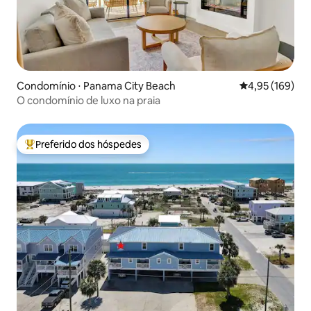
Condomínio ⋅ Panama City Beach
4,95 de uma av
4,95 (169)
O condomínio de luxo na praia
Preferido dos hóspedes
Entre os melhores preferidos dos hóspedes