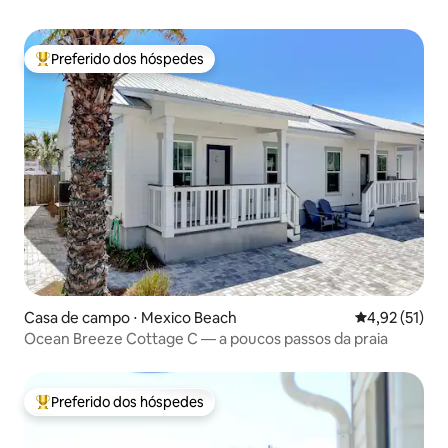
Preferido dos hóspedes
Entre os melhores preferidos dos hóspedes
Casa de campo ⋅ Mexico Beach
4,92 de uma a
4,92 (51)
Ocean Breeze Cottage C — a poucos passos da praia
Preferido dos hóspedes
Entre os melhores preferidos dos hóspedes