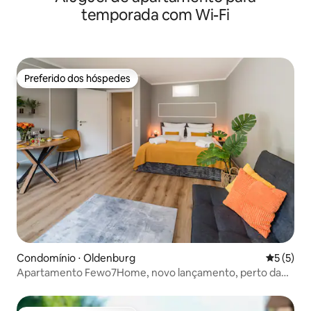
temporada com Wi-Fi
Preferido dos hóspedes
Preferido dos hóspedes
Condomínio ⋅ Oldenburg
5 de uma 
5 (5)
Apartamento Fewo7Home, novo lançamento, perto da
universidade