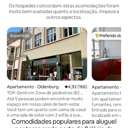
Os hóspedes concordam: estas acomodações foram
muito bem avaliadas quanto a localização, limpeza e
outros aspectos.
Superhost
Preferido dos 
Superhost
Entre os melhore
Apartamento ⋅ Oldenburg
4,92 de uma avaliação média de 
4,92 (166)
Apartamento ⋅ Ol
TOP-Zentrum Zona de pedestres |82 m²|
Apartamento Hoffi
Cozinha | Estacionamento
Oldenburg
Até 5 pessoas podem encontrar muito
Um apartamento co
espaço em nosso oásis de bem-estar.
fumantes, renova
Você tem um quarto com cama de casal
Entrada para você
e uma sala de estar com 2 sofás à sua
localizado em uma 
Comodidades populares para aluguel
disposição. Uma das camas pode ser
da cidade e espaç
usada por uma pessoa, e a outra é um
chegar ao centro 