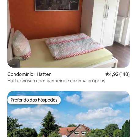
Condomínio ⋅ Hatten
4,92 de uma av
4,92 (148)
Hatterwösch com banheiro e cozinha próprios
Preferido dos hóspedes
Preferido dos hóspedes