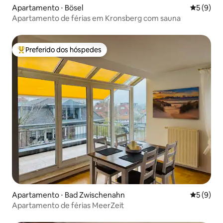
Apartamento ⋅ Bösel
5 de uma 
5 (9)
Apartamento de férias em Kronsberg com sauna
Preferido dos hóspedes
Entre os melhores preferidos dos hóspedes
Apartamento ⋅ Bad Zwischenahn
5 de uma 
5 (9)
Apartamento de férias MeerZeit