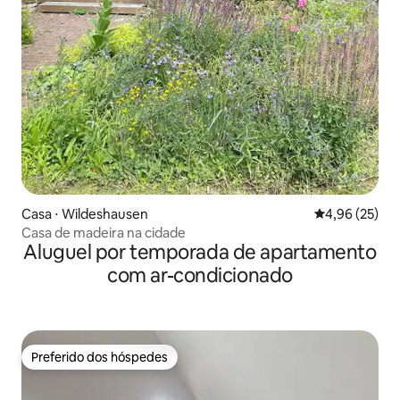
Casa ⋅ Wildeshausen
4,96 de uma a
4,96 (25)
Casa de madeira na cidade
Aluguel por temporada de apartamento
com ar-condicionado
Preferido dos hóspedes
Preferido dos hóspedes