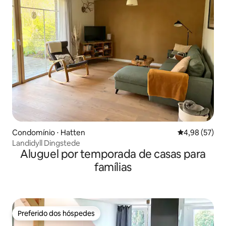
Condomínio ⋅ Hatten
4,98 de uma a
4,98 (57)
Landidyll Dingstede
Aluguel por temporada de casas para
famílias
Preferido dos hóspedes
Preferido dos hóspedes