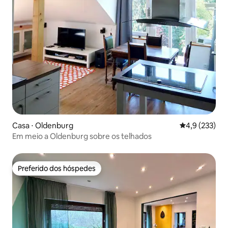
Casa ⋅ Oldenburg
4,9 de uma av
4,9 (233)
Em meio a Oldenburg sobre os telhados
Preferido dos hóspedes
Preferido dos hóspedes