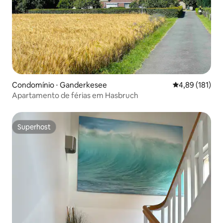
Condomínio ⋅ Ganderkesee
4,89 de uma av
4,89 (181)
Apartamento de férias em Hasbruch
Superhost
Superhost