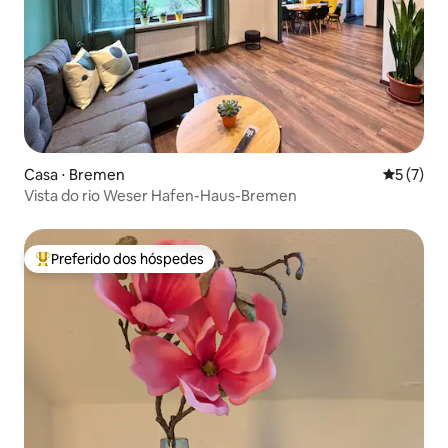
Casa ⋅ Bremen
5 de uma 
5 (7)
Vista do rio Weser Hafen-Haus-Bremen
Preferido dos hóspedes
Entre os melhores preferidos dos hóspedes