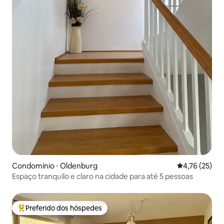
Condomínio ⋅ Oldenburg
4,76 de uma a
4,76 (25)
Espaço tranquilo e claro na cidade para até 5 pessoas
Preferido dos hóspedes
Entre os melhores preferidos dos hóspedes