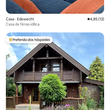
Casa ⋅ Edewecht
4,85 de uma a
4,85 (13)
Casa de férias idílica
Preferido dos hóspedes
Entre os melhores preferidos dos hóspedes