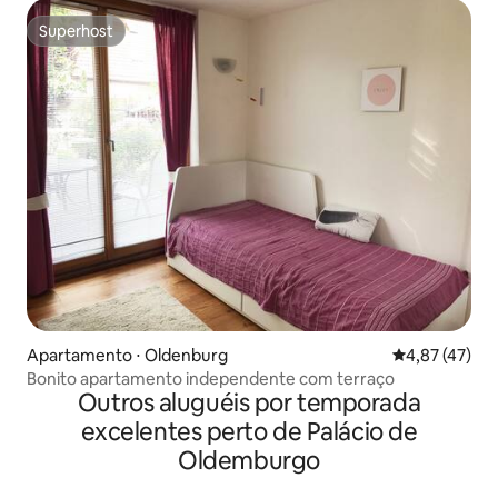
Superhost
Superhost
Apartamento ⋅ Oldenburg
4,87 de uma a
4,87 (47)
Bonito apartamento independente com terraço
Outros aluguéis por temporada
excelentes perto de Palácio de
Oldemburgo