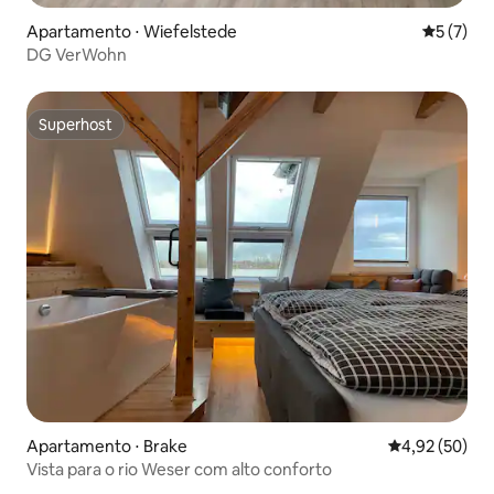
Apartamento ⋅ Wiefelstede
5 de uma 
5 (7)
DG VerWohn
Superhost
Superhost
Apartamento ⋅ Brake
4,92 de uma a
4,92 (50)
Vista para o rio Weser com alto conforto