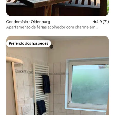
Condomínio ⋅ Oldenburg
4,9 de uma a
4,9 (71)
Apartamento de férias acolhedor com charme em
Marschweg
Preferido dos hóspedes
Preferido dos hóspedes