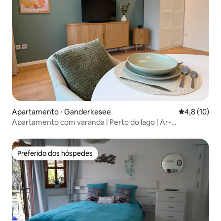
Apartamento ⋅ Ganderkesee
4,8 de uma a
4,8 (10)
Apartamento com varanda | Perto do lago | Ar-
condicionado | Perto de Bremen
Preferido dos hóspedes
Preferido dos hóspedes