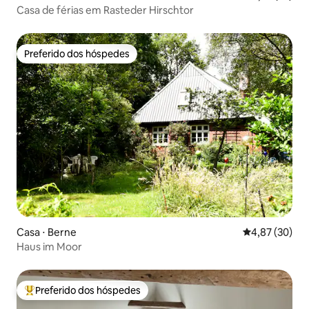
Casa de férias em Rasteder Hirschtor
Preferido dos hóspedes
Preferido dos hóspedes
Casa ⋅ Berne
4,87 de uma a
4,87 (30)
Haus im Moor
Preferido dos hóspedes
Entre os melhores preferidos dos hóspedes