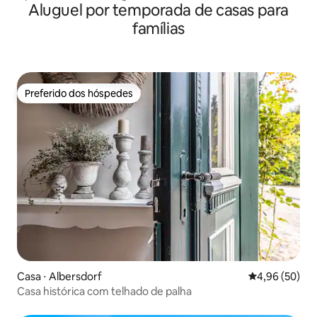
Aluguel por temporada de casas para
famílias
Preferido dos hóspedes
Preferido dos hóspedes
Casa ⋅ Albersdorf
4,96 de uma a
4,96 (50)
Casa histórica com telhado de palha