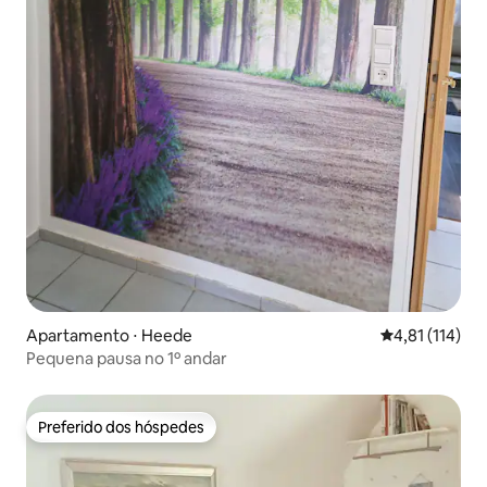
Apartamento ⋅ Heede
4,81 de uma av
4,81 (114)
Pequena pausa no 1º andar
Preferido dos hóspedes
Preferido dos hóspedes