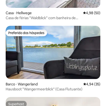
Casa ⋅ Hellwege
4,98 de uma a
4,98 (50)
Casa de férias "Waldblick" com banheira de
hidromassagem e sauna
Preferido dos hóspedes
Preferido dos hóspedes
Barco ⋅ Wangerland
4,94 de uma a
4,94 (35)
Hausboot "Wangermeerblick" (Casa Flutuante)
Superhost