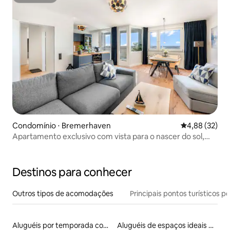
Superhost
Condomínio ⋅ Bremerhaven
4,88 de uma a
4,88 (32)
Apartamento exclusivo com vista para o nascer do sol,
banheira de hidromassagem, piscina e sauna
Destinos para conhecer
Outros tipos de acomodações
Principais pontos turísticos po
Aluguéis por temporada com acesso à praia
Aluguéis de espaços ideais para famílias