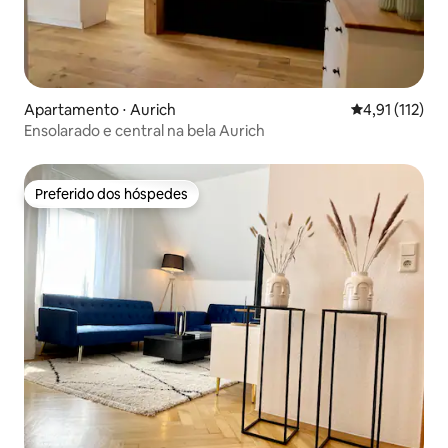
Apartamento ⋅ Aurich
4,91 de uma av
4,91 (112)
Ensolarado e central na bela Aurich
Preferido dos hóspedes
Preferido dos hóspedes