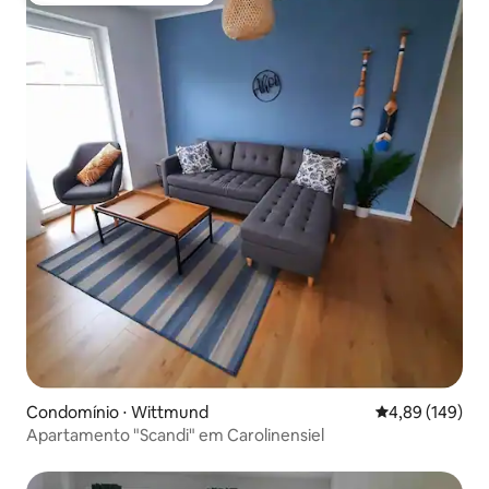
Condomínio ⋅ Wittmund
4,89 de uma av
4,89 (149)
Apartamento "Scandi" em Carolinensiel