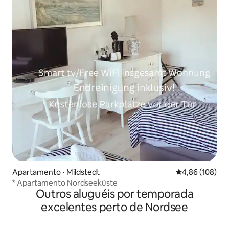
Apartamento ⋅ Mildstedt
4,86 de uma av
4,86 (108)
* Apartamento Nordseeküste
Outros aluguéis por temporada
excelentes perto de Nordsee