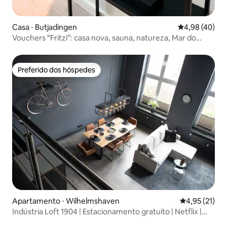
Casa ⋅ Butjadingen
4,98 de uma a
4,98 (40)
Vouchers “Fritzi”: casa nova, sauna, natureza, Mar do
Norte
Preferido dos hóspedes
Preferido dos hóspedes
Apartamento ⋅ Wilhelmshaven
4,95 de uma a
4,95 (21)
Indústria Loft 1904 | Estacionamento gratuito | Netflix |
Central