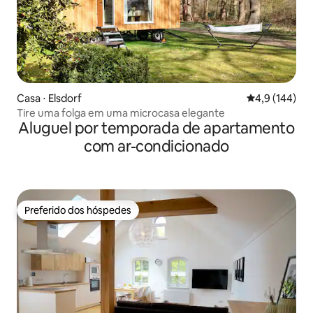
Casa ⋅ Elsdorf
4,9 de uma av
4,9 (144)
Tire uma folga em uma microcasa elegante
Aluguel por temporada de apartamento
com ar-condicionado
Preferido dos hóspedes
Preferido dos hóspedes