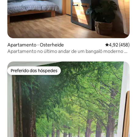
Apartamento ⋅ Osterheide
4,92 de uma av
4,92 (458)
Apartamento no último andar de um bangalô moderno e
bem iluminado
Preferido dos hóspedes
Preferido dos hóspedes