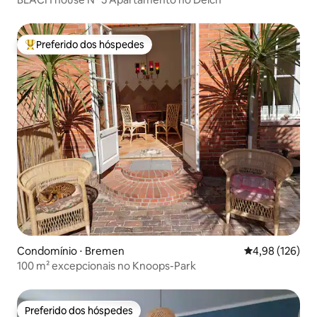
Preferido dos hóspedes
Entre os melhores preferidos dos hóspedes
Condomínio ⋅ Bremen
4,98 de uma av
4,98 (126)
100 m² excepcionais no Knoops-Park
Preferido dos hóspedes
Preferido dos hóspedes