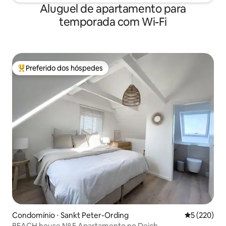
Aluguel de apartamento para
temporada com Wi-Fi
Preferido dos hóspedes
Entre os melhores preferidos dos hóspedes
Condomínio ⋅ Sankt Peter-Ording
5 de uma av
5 (220)
BEACH house Nº 5 Apartamento no Deich