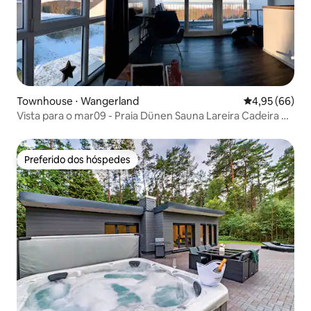
Townhouse ⋅ Wangerland
4,95 de uma a
4,95 (66)
Vista para o mar09 - Praia Dünen Sauna Lareira Cadeira de
praia
Preferido dos hóspedes
Preferido dos hóspedes