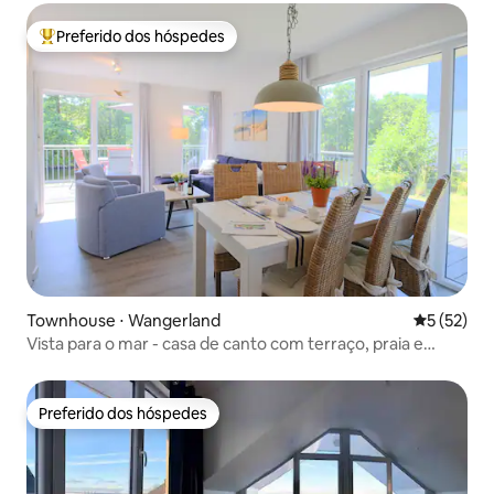
Preferido dos hóspedes
Entre os melhores preferidos dos hóspedes
Townhouse ⋅ Wangerland
5 de uma a
5 (52)
Vista para o mar - casa de canto com terraço, praia e
sauna
Preferido dos hóspedes
Preferido dos hóspedes