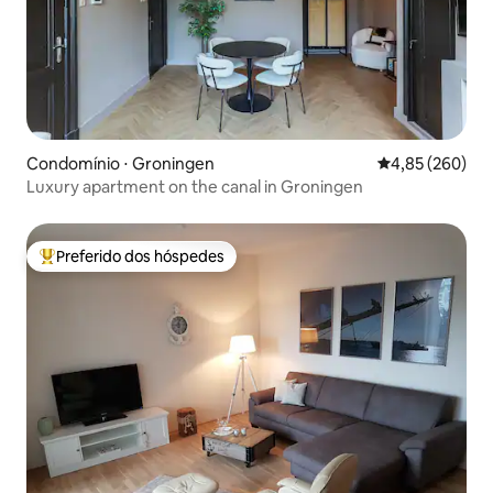
Condomínio ⋅ Groningen
4,85 de uma ava
4,85 (260)
Luxury apartment on the canal in Groningen
Preferido dos hóspedes
Entre os melhores preferidos dos hóspedes