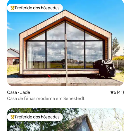
Preferido dos hóspedes
Entre os melhores preferidos dos hóspedes
Casa ⋅ Jade
5 de uma a
5 (41)
Casa de férias moderna em Sehestedt
Preferido dos hóspedes
Entre os melhores preferidos dos hóspedes