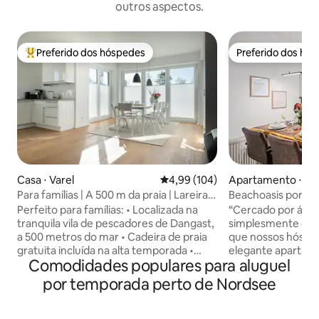
outros aspectos.
Preferido dos hóspedes
Preferido dos hó
Entre os melhores preferidos dos hóspedes
Preferido dos hó
Casa ⋅ Varel
4,99 de uma avaliação média de 
4,99 (104)
Apartamento ⋅ Wi
ven
Para famílias | A 500 m da praia | Lareira e
Beachoasis por go
jardim
Perfeito para famílias: • Localizada na
“Cercado por água 
tranquila vila de pescadores de Dangast,
simplesmente de ti
a 500 metros do mar • Cadeira de praia
que nossos hóspedes 
gratuita incluída na alta temporada •
elegante apartam
Comodidades populares para aluguel
Casa moderna e luminosa de dois
quatro pessoas – p
andares com muito espaço para famílias
amigos ou famílias peq
por temporada perto de Nordsee
• Cozinha totalmente equipada com
de dormir, estar e
cafeteira totalmente automática, etc. •
perfeitamente uma
Grande seleção de brinquedos infantis:
criando uma exper