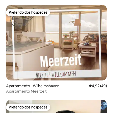
Preferido dos hóspedes
Preferido dos hóspedes
Apartamento ⋅ Wilhelmshaven
4,92 de uma a
4,92 (49)
Apartamento Meerzeit
Preferido dos hóspedes
Preferido dos hóspedes