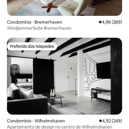
Condomínio ⋅ Bremerhaven
4,96 de uma ava
4,96 (269)
WindjammerSuite Bremerhaven
Preferido dos hóspedes
Preferido dos hóspedes
Condomínio ⋅ Wilhelmshaven
4,92 de uma ava
4,92 (249)
Apartamento de design no centro de Wilhelmshaven