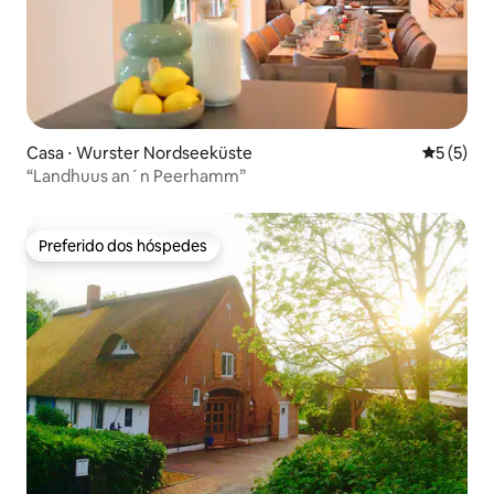
Casa ⋅ Wurster Nordseeküste
5 de uma 
5 (5)
“Landhuus an´n Peerhamm”
Preferido dos hóspedes
Preferido dos hóspedes