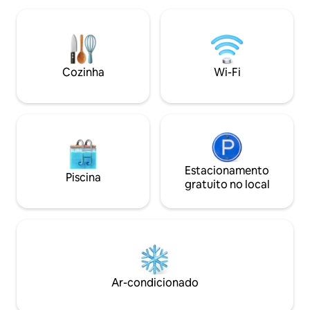
Playmobil, Kapla, Tonies e bichinhos de
e aberta. Desfrute da vista
pelúcia • Lareira para noites relaxantes •
deslumbrante para
Terraço ensolarado e jardim •
terraço – o local p
Supermercado, padaria, cafés,
manhã. O som suave das ondas faz
restaurantes e aluguel de bicicletas a
deste retiro o seu 
Cozinha
Wi-Fi
uma curta distância a pé •
e descontrair.
Estacionamento gratuito na casa
Estacionamento
Piscina
gratuito no local
Ar-condicionado