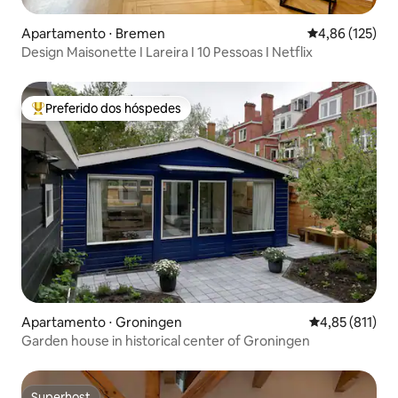
Apartamento ⋅ Bremen
4,86 de uma av
4,86 (125)
Design Maisonette I Lareira I 10 Pessoas I Netflix
Preferido dos hóspedes
Entre os melhores preferidos dos hóspedes
Apartamento ⋅ Groningen
4,85 de uma av
4,85 (811)
Garden house in historical center of Groningen
Superhost