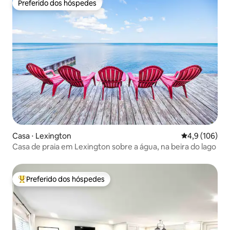
Preferido dos hóspedes
Preferido dos hóspedes
Casa ⋅ Lexington
4,9 de uma av
4,9 (106)
Casa de praia em Lexington sobre a água, na beira do lago
Preferido dos hóspedes
Entre os melhores preferidos dos hóspedes