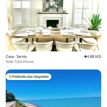
Casa ⋅ Sarnia
4,88 de uma a
4,88 (42)
Solar Tyka House
Preferido dos hóspedes
Entre os melhores preferidos dos hóspedes