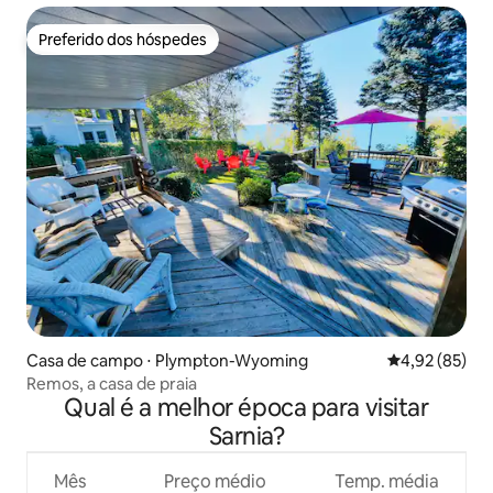
Preferido dos hóspedes
Preferido dos hóspedes
Casa de campo ⋅ Plympton-Wyoming
4,92 de uma a
4,92 (85)
Remos, a casa de praia
Qual é a melhor época para visitar
Sarnia?
Mês
Preço médio
Temp. média