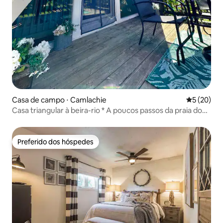
Casa de campo ⋅ Camlachie
5 de uma a
5 (20)
Casa triangular à beira-rio * A poucos passos da praia do
Lago Huron
Preferido dos hóspedes
Preferido dos hóspedes