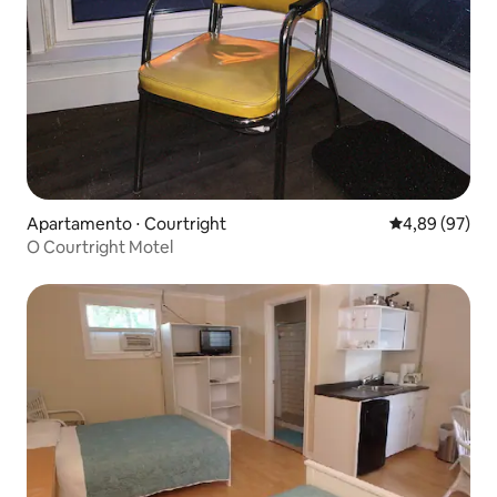
Apartamento ⋅ Courtright
4,89 de uma a
4,89 (97)
O Courtright Motel