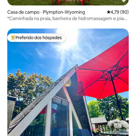
Casa de campo ⋅ Plympton-Wyoming
4,79 de uma a
4,79 (90)
*Caminhada na praia, banheira de hidromassagem e joia
particular de pickleball*
Preferido dos hóspedes
Entre os melhores preferidos dos hóspedes