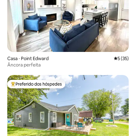
Casa ⋅ Point Edward
5 de uma a
5 (35)
Âncora perfeita
Preferido dos hóspedes
Entre os melhores preferidos dos hóspedes