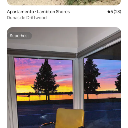
Apartamento ⋅ Lambton Shores
5 de uma a
5 (23)
Dunas de Driftwood
Superhost
Superhost