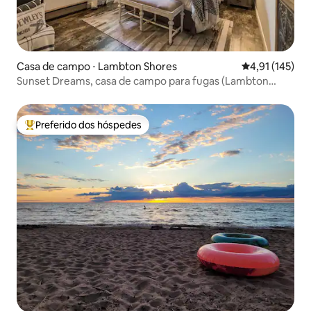
Casa de campo ⋅ Lambton Shores
4,91 de uma av
4,91 (145)
Sunset Dreams, casa de campo para fugas (Lambton
Shores)
Preferido dos hóspedes
Entre os melhores preferidos dos hóspedes