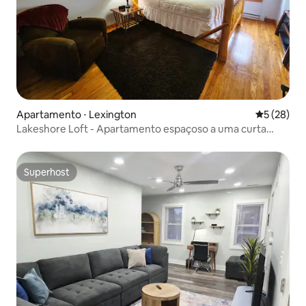
Apartamento ⋅ Lexington
5 de uma a
5 (28)
Lakeshore Loft - Apartamento espaçoso a uma curta
caminhada da praia
Superhost
Superhost