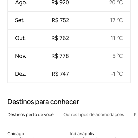
Ago.
R$ 920
20 °C
Set.
R$ 752
17 °C
Out.
R$ 762
11 °C
Nov.
R$ 778
5 °C
Dez.
R$ 747
-1 °C
Destinos para conhecer
Destinos perto de você
Outros tipos de acomodações
Pr
Chicago
Indianápolis