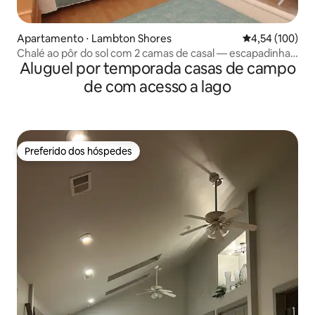
Apartamento ⋅ Lambton Shores
4,54 de uma av
4,54 (100)
Chalé ao pôr do sol com 2 camas de casal — escapadinha
Aluguel por temporada casas de campo
na praia
de com acesso a lago
Preferido dos hóspedes
Preferido dos hóspedes