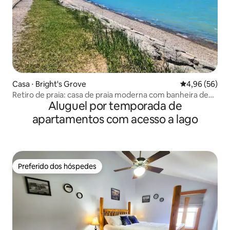
Casa ⋅ Bright's Grove
4,96 de uma a
4,96 (56)
Retiro de praia: casa de praia moderna com banheira de
Aluguel por temporada de
hidromassagem
apartamentos com acesso a lago
Preferido dos hóspedes
Preferido dos hóspedes