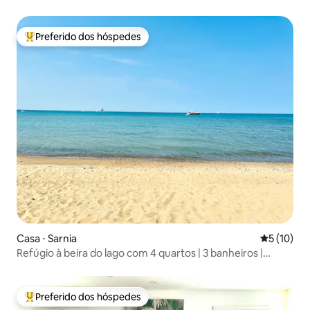
Preferido dos hóspedes
Entre os melhores preferidos dos hóspedes
Casa ⋅ Sarnia
5 de uma a
5 (10)
Refúgio à beira do lago com 4 quartos | 3 banheiros |
Caminhe até a praia
Preferido dos hóspedes
Entre os melhores preferidos dos hóspedes