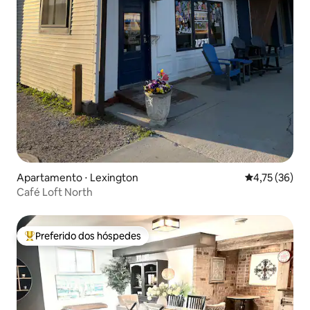
Apartamento ⋅ Lexington
4,75 de uma a
4,75 (36)
Café Loft North
Preferido dos hóspedes
Entre os melhores preferidos dos hóspedes