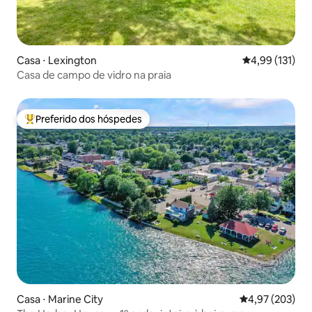
Casa ⋅ Lexington
4,99 de uma av
4,99 (131)
Casa de campo de vidro na praia
Preferido dos hóspedes
Entre os melhores preferidos dos hóspedes
Casa ⋅ Marine City
4,97 de uma av
4,97 (203)