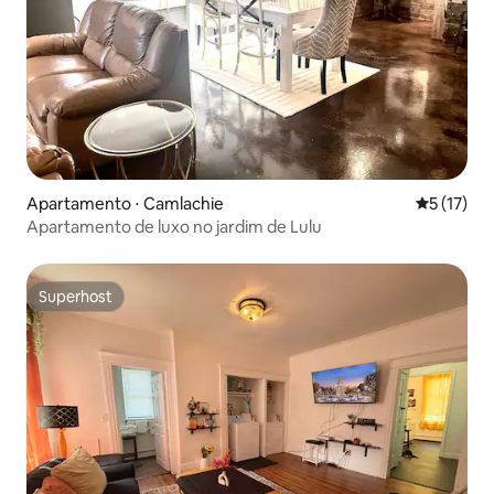
Apartamento ⋅ Camlachie
5 de uma a
5 (17)
Apartamento de luxo no jardim de Lulu
Superhost
Superhost