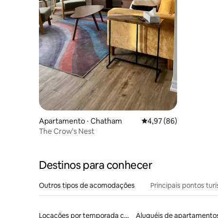
Apartamento ⋅ Chatham
4,97 de uma avaliação 
4,97 (86)
The Crow's Nest
Destinos para conhecer
Outros tipos de acomodações
Principais pontos turí
Locações por temporada com piscina
Aluguéis de apartamento