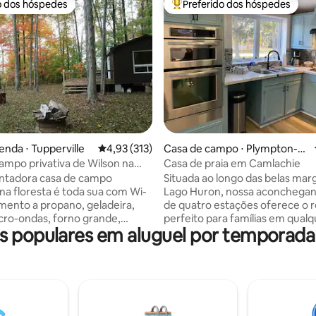
o dos hóspedes
Preferido dos hóspedes
o dos hóspedes
Entre os melhores preferidos d
édia de 5, 190 avaliações
enda ⋅ Tupperville
4,93 de uma avaliação média de 5, 313 avalia
4,93 (313)
Casa de campo ⋅ Plympton-W
yoming
ampo privativa de Wilson na
Casa de praia em Camlachie
antadora casa de campo
Situada ao longo das belas mar
a floresta é toda sua com Wi-
Lago Huron, nossa aconchegan
imento a propano, geladeira,
de quatro estações oferece o r
cro-ondas, forno grande,
perfeito para famílias em qual
 populares em aluguel por temporad
eira, suprimentos básicos de
do ano. Se você está planejan
ar condicionado, sem água
viagem relaxante com entes qu
 cabana, mas com torneira
um retiro tranquilo para casais,
igerador de água, 2 futons para
lugar para relaxar e se reconect
 em uma bela lagoa. Perfeito
Desfrute de passeios tranquilo
etiro romântico, ou um grupo
pequenas praias privadas a po
 refúgio na natureza. Não há
passos de distância ou faça um