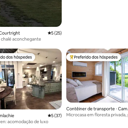
Courtright
5 de uma avaliação média de 5, 25 avalia
5 (25)
m chalé aconchegante
rido dos hóspedes
Preferido dos hóspedes
 melhores preferidos dos hóspedes
Entre os melhores preferidos d
Contêiner de transporte ⋅ Cam
chie
Microcasa em floresta privada,
mlachie
5 de uma avaliação média de 5, 37 avalia
5 (37)
praia
ven: acomodação de luxo