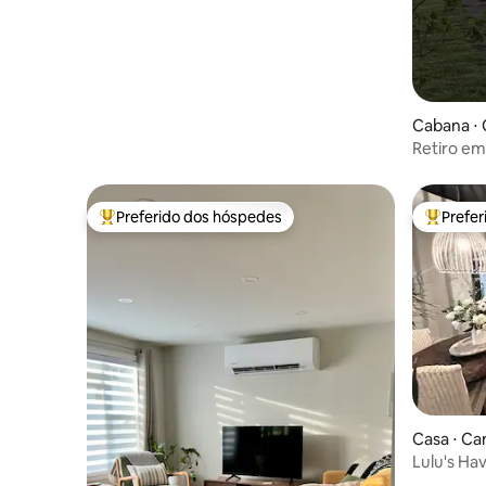
Cabana ⋅ 
Retiro e
Preferido dos hóspedes
Prefe
Entre os melhores preferidos dos hóspedes
Entre os
Casa ⋅ Ca
Lulu's Ha