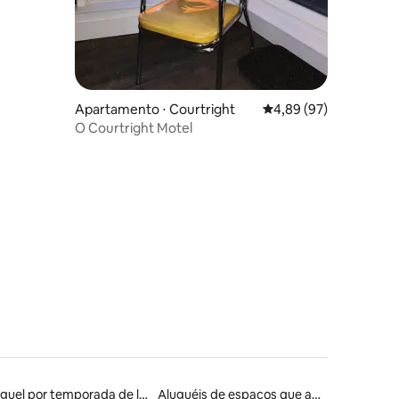
Apartamento ⋅ Courtright
4,89 de uma avaliação
4,89 (97)
O Courtright Motel
Aluguel por temporada de lofts
Aluguéis de espaços que aceitam animais de estimação