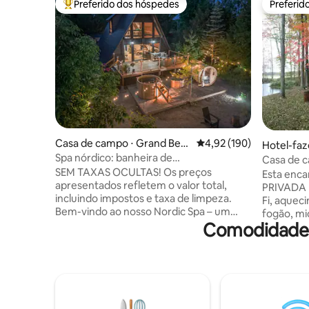
Preferido dos hóspedes
Preferid
Entre os melhores preferidos dos hóspedes
Preferid
Casa de campo ⋅ Grand Ben
4,92 de uma avaliação m
4,92 (190)
Hotel-faz
d
Spa nórdico: banheira de
Casa de c
hidromassagem/imersão em água
SEM TAXAS OCULTAS! Os preços
floresta
Esta enc
fria/sauna
apresentados refletem o valor total,
PRIVADA n
incluindo impostos e taxa de limpeza.
Fi, aquec
Bem-vindo ao nosso Nordic Spa – um
fogão, mi
espaço de relaxamento aberto o ano
Comodidades
churrasqu
todo, longe da agitação, com sauna
cozinha, 
privativa, banheira de hidromassagem e
dentro da
piscina de água fria. Desfrute de uma
fora, refr
estadia tranquila em nossa casa de
4 pessoas
campo, localizada na bela Grand Bend. A
para um r
acomodação é equipada com ar-
de amigos