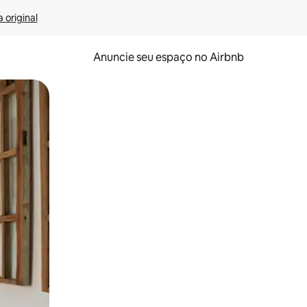
 original
Anuncie seu espaço no Airbnb
 deslizando o dedo na tela.