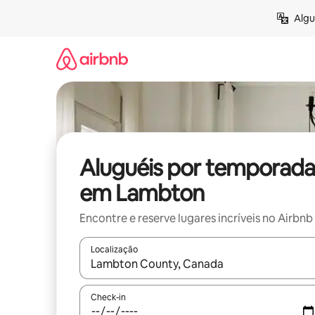
Pular
Algu
para
o
conteúdo
Aluguéis por temporada
em Lambton
Encontre e reserve lugares incríveis no Airbnb
Localização
Quando os resultados estiverem disponíveis, expl
Check-in