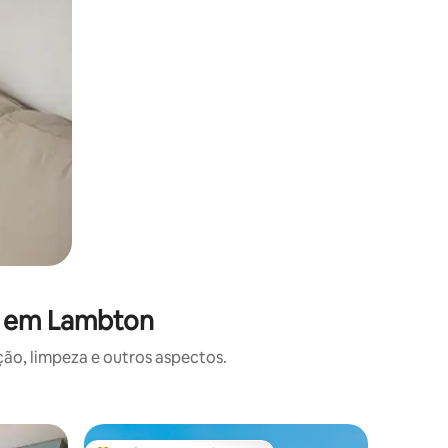
s em Lambton
o, limpeza e outros aspectos.
Casa ⋅ T