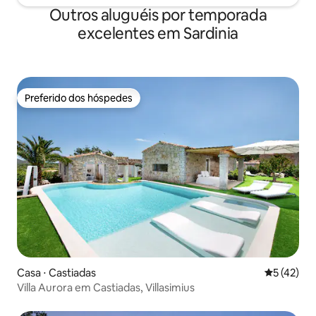
Outros aluguéis por temporada
excelentes em Sardinia
Preferido dos hóspedes
Preferido dos hóspedes
Casa ⋅ Castiadas
5 de uma a
5 (42)
Villa Aurora em Castiadas, Villasimius