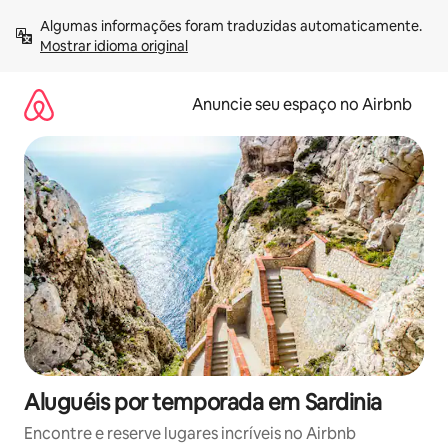
Pular
Algumas informações foram traduzidas automaticamente. 
para
Mostrar idioma original
o
conteúdo
Anuncie seu espaço no Airbnb
Aluguéis por temporada em Sardinia
Encontre e reserve lugares incríveis no Airbnb