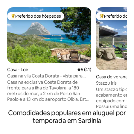
Preferido dos hóspedes
Preferido dos 
Entre os melhores preferidos dos hóspedes
Entre os melhore
Casa ⋅ Loiri
5 de uma avaliação média de
5 (41)
Casa na vila Costa Dorata - vista para
Casa de veraneio ⋅
Tavolara
Casa na exclusiva Costa Dorata de
Stazzu iris
frente para a ilha de Tavolara, a 180
Um stazzo típico 
metros do mar, a 2 km de Porto San
acabamento em ma
Paolo e a 13 km do aeroporto Olbia. Está
equipado com todo
em excelentes condições e oferece 2
Possui uma linda vi
quartos duplos com armário e um
Comodidades populares em aluguel por
e um amplo espaço
quarto com sofá-cama duplo, uma sala
dias relaxando. É 
temporada em Sardinia
de estar com lareira, uma cozinha com
pescar ou pratica
eletrodomésticos e dois banheiros com
canoagem e surfe
chuveiro. Lá fora encontramos varanda,