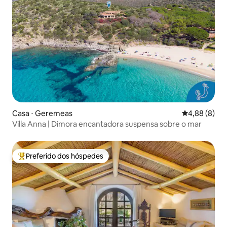
Casa ⋅ Geremeas
4,88 de uma 
4,88 (8)
Villa Anna | Dimora encantadora suspensa sobre o mar
Preferido dos hóspedes
Entre os melhores preferidos dos hóspedes