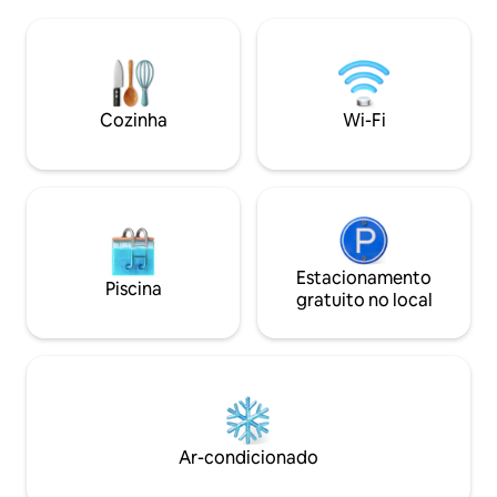
quilômetros de dist
terraço com vista mar, chuveiro ao ar
milenar S'OZAST
livre, churrasqueira a gás. Vaga de
BALTOLU. Você pod
estacionamento dentro da propriedade
maciço de Limbara
para 1 carro. Wi-Fi a 50 Mbps. Animais de
km de distância fi
estimação não permitidos.
seu renomado mus
Cozinha
Wi-Fi
túmulos dos gigan
Estacionamento
Piscina
gratuito no local
Ar-condicionado