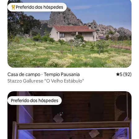
Preferido dos hóspedes
Entre os melhores preferidos dos hóspedes
Casa de campo ⋅ Tempio Pausania
5 de uma a
5 (92)
Stazzo Gallurese "O Velho Estábulo"
Preferido dos hóspedes
Preferido dos hóspedes