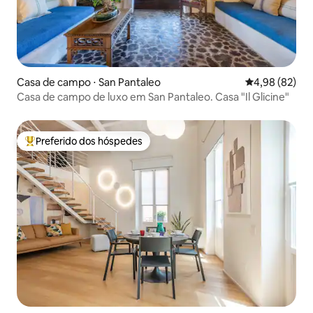
Casa de campo ⋅ San Pantaleo
4,98 de uma a
4,98 (82)
Casa de campo de luxo em San Pantaleo. Casa "Il Glicine"
Preferido dos hóspedes
Entre os melhores preferidos dos hóspedes