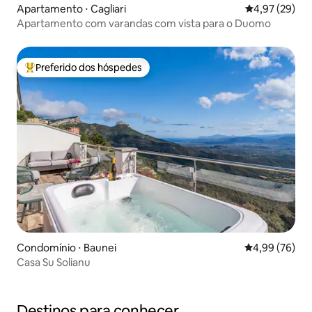
Apartamento ⋅ Cagliari
4,97 de uma a
4,97 (29)
Apartamento com varandas com vista para o Duomo
Preferido dos hóspedes
Entre os melhores preferidos dos hóspedes
Condomínio ⋅ Baunei
4,99 de uma a
4,99 (76)
Casa Su Solianu
Destinos para conhecer