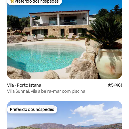
Preferido dos hóspedes
Entre os melhores preferidos dos hóspedes
Vila ⋅ Porto Istana
5 de uma a
5 (46)
Villa Sunnai, vila à beira-mar com piscina
Preferido dos hóspedes
Preferido dos hóspedes