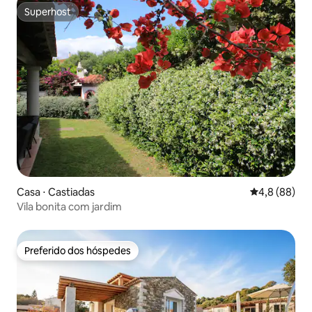
Superhost
Superhost
Casa ⋅ Castiadas
4,8 de uma a
4,8 (88)
Vila bonita com jardim
Preferido dos hóspedes
Preferido dos hóspedes