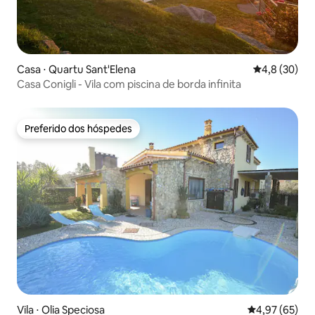
Casa ⋅ Quartu Sant'Elena
4,8 de uma a
4,8 (30)
Casa Conigli - Vila com piscina de borda infinita
Preferido dos hóspedes
Preferido dos hóspedes
Vila ⋅ Olia Speciosa
4,97 de uma a
4,97 (65)