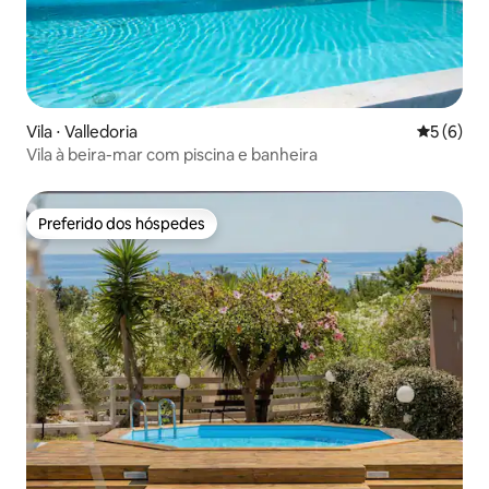
Vila ⋅ Valledoria
5 de uma 
5 (6)
Vila à beira-mar com piscina e banheira
Preferido dos hóspedes
Preferido dos hóspedes