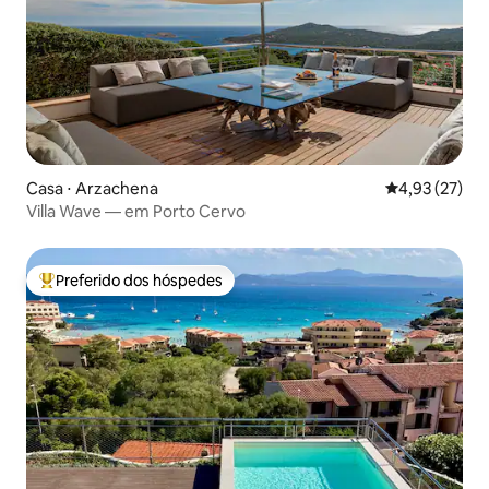
Casa ⋅ Arzachena
4,93 de uma a
4,93 (27)
Villa Wave — em Porto Cervo
Preferido dos hóspedes
Entre os melhores preferidos dos hóspedes