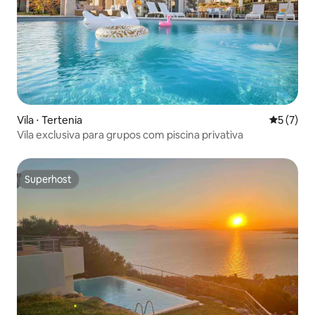
Vila ⋅ Tertenia
5 de uma 
5 (7)
Vila exclusiva para grupos com piscina privativa
Superhost
Superhost