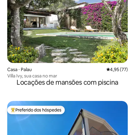
Casa ⋅ Palau
4,95 de uma a
4,95 (77)
Villa Ivy, sua casa no mar
Locações de mansões com piscina
Preferido dos hóspedes
Entre os melhores preferidos dos hóspedes