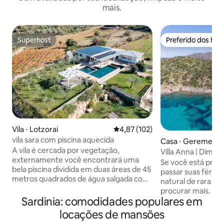
mais.
Superhost
Preferido dos hó
Superhost
Preferido dos hó
Vila ⋅ Lotzorai
4,87 de uma avaliação média de 
4,87 (102)
vila sara com piscina aquecida
Casa ⋅ Geremeas
A vila é cercada por vegetação,
Villa Anna | Dimo
externamente você encontrará uma
suspensa sobre o
Se você está proc
bela piscina dividida em duas áreas de 45
passar suas féria
metros quadrados de água salgada com
natural de rara be
temperatura natural sempre aberta. A
procurar mais. Apresentamos a Villa
área de relaxamento de 20 metros
Sardinia: comodidades populares em
Anna, uma maravil
quadrados com banheiras de
para o mar na cos
locações de mansões
hidromassagem é coberta por um
uma das localidad