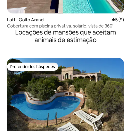
Loft ⋅ Golfo Aranci
5 de uma 
5 (9)
Cobertura com piscina privativa, solário, vista de 360’
Locações de mansões que aceitam
animais de estimação
Preferido dos hóspedes
Preferido dos hóspedes