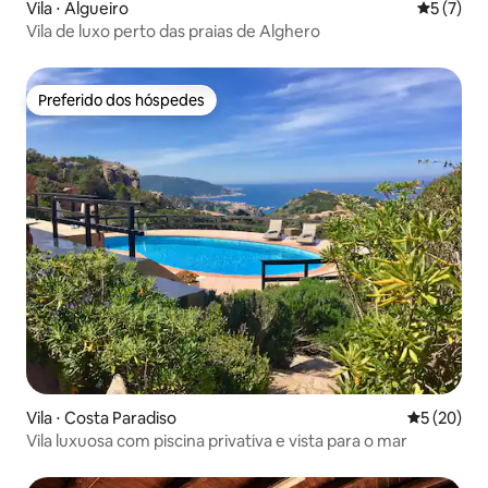
Vila ⋅ Algueiro
5 de uma 
5 (7)
Vila de luxo perto das praias de Alghero
Preferido dos hóspedes
Preferido dos hóspedes
Vila ⋅ Costa Paradiso
5 de uma a
5 (20)
Vila luxuosa com piscina privativa e vista para o mar