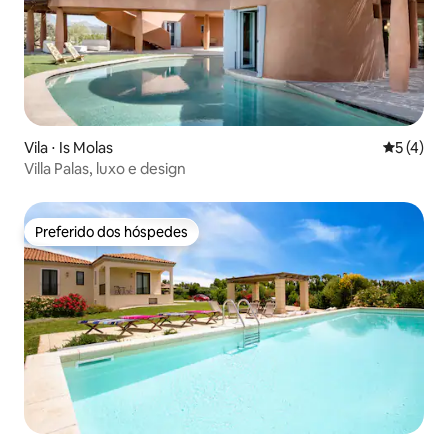
Vila ⋅ Is Molas
5 de uma 
5 (4)
Villa Palas, luxo e design
Preferido dos hóspedes
Preferido dos hóspedes