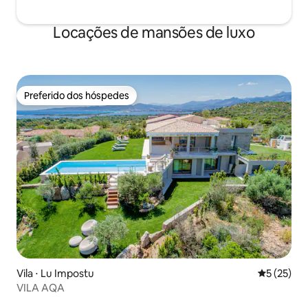
Locações de mansões de luxo
Preferido dos hóspedes
Preferido dos hóspedes
Vila ⋅ Lu Impostu
5 de uma a
5 (25)
VILA AQA