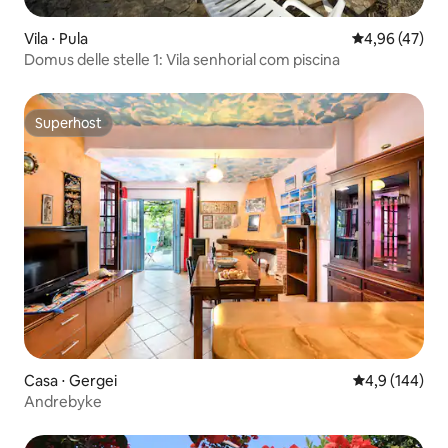
Vila ⋅ Pula
4,96 de uma a
4,96 (47)
Domus delle stelle 1: Vila senhorial com piscina
Superhost
Superhost
Casa ⋅ Gergei
4,9 de uma av
4,9 (144)
Andrebyke