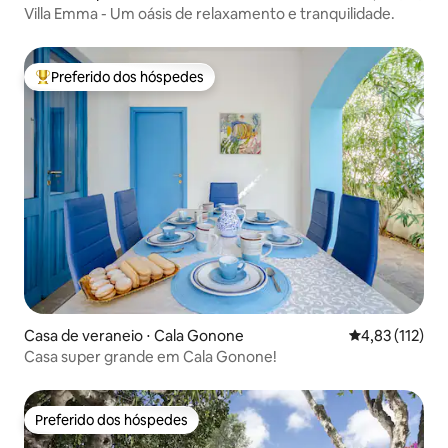
Villa Emma - Um oásis de relaxamento e tranquilidade.
Preferido dos hóspedes
Entre os melhores preferidos dos hóspedes
Casa de veraneio ⋅ Cala Gonone
4,83 de uma av
4,83 (112)
Casa super grande em Cala Gonone!
Preferido dos hóspedes
Preferido dos hóspedes