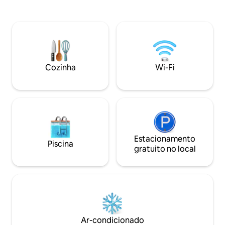
obturador eletrônico e é aquecida
frequentadas pelo
durante todo o ano. (De 1 de novembro
Kal'e Moru, um ve
a 30 de abril) entre em contato com os
natureza e bem-estar. Oferece
proprietários para chegar a um acordo
divididas em 4 qu
sobre o possível custo do aquecimento.
grande sala de est
Também é possível alugar uma SUÍTE de
para o mar, uma c
45 metros quadrados. 4/5 pessoas têm
equipada e 4 banh
Cozinha
Wi-Fi
um custo extra, é o quarto 4 na
total de cerca de
descrição.
Estacionamento
Piscina
gratuito no local
Ar-condicionado