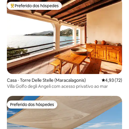
Preferido dos hóspedes
Entre os melhores preferidos dos hóspedes
Casa ⋅ Torre Delle Stelle (Maracalagonis)
4,93 de uma a
4,93 (72)
Villa Golfo degli Angeli com acesso privativo ao mar
Preferido dos hóspedes
Preferido dos hóspedes