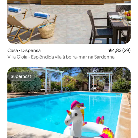
Casa ⋅ Dispensa
4,83 de uma a
4,83 (29)
Villa Gioia - Esplêndida vila à beira-mar na Sardenha
Superhost
Superhost