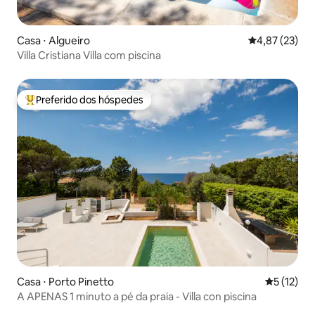
Casa ⋅ Algueiro
4,87 de uma a
4,87 (23)
Villa Cristiana Villa com piscina
Preferido dos hóspedes
Entre os melhores preferidos dos hóspedes
Casa ⋅ Porto Pinetto
5 de uma a
5 (12)
A APENAS 1 minuto a pé da praia - Villa con piscina