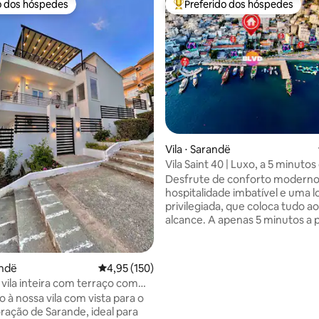
o dos hóspedes
Preferido dos hóspedes
o dos hóspedes
Entre os melhores preferidos d
Vila ⋅ Sarandë
média de 5, 10 avaliações
Vila Saint 40 | Luxo, a 5 minutos
da vida na cidade
Desfrute de conforto moderno
hospitalidade imbatível e uma l
privilegiada, que coloca tudo a
alcance. A apenas 5 minutos a 
praia, 4 minutos para o centro 
e 10 minutos para o porto. É a 
perfeita para explorar! Relaxe 
andë
4,95 de uma avaliação média de 5, 150 avalia
4,95 (150)
de estar espaçosas Banheiro 
 vila inteira com terraço com
camas de pelúcia Com Internet
a o mar e churrasqueira
 à nossa vila com vista para o
Mbps E mais de 55 comodidade
ração de Sarande, ideal para
premium Todas as três suítes d