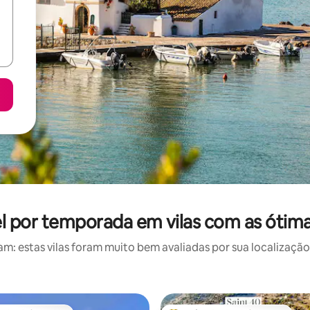
uel por temporada em vilas com as ótima
: estas vilas foram muito bem avaliadas por sua localização,