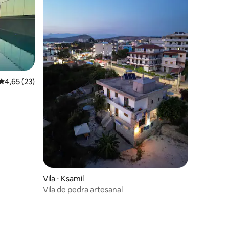
4,65 de uma avaliação média de 5, 23 avaliações
4,65 (23)
ções
Vila ⋅ Ksamil
Vila de pedra artesanal