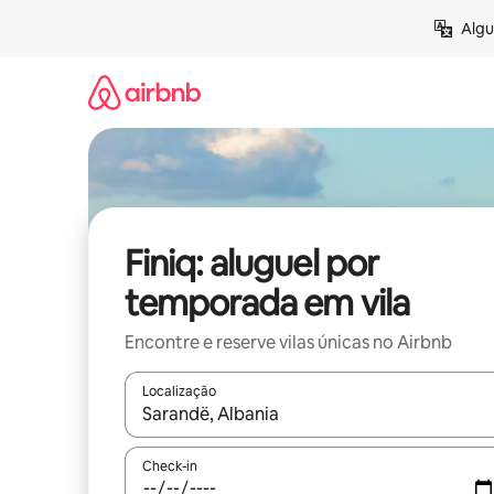
Pular
Algu
para
o
conteúdo
Finiq: aluguel por
temporada em vila
Encontre e reserve vilas únicas no Airbnb
Localização
Quando os resultados estiverem disponíveis, expl
Check-in