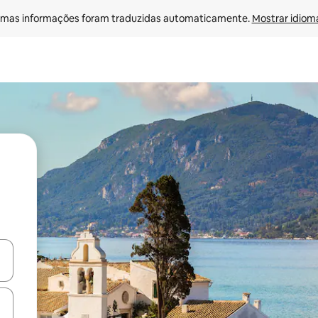
mas informações foram traduzidas automaticamente. 
Mostrar idioma
ore-os usando as seta para cima e para baixo do teclado ou tocando e