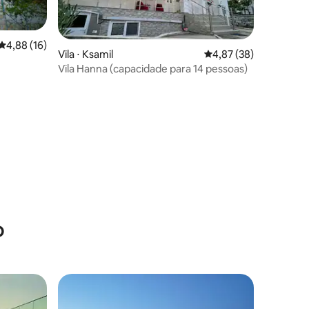
4,88 de uma avaliação média de 5, 16 avaliações
4,88 (16)
Vila ⋅ Ksamil
4,87 de uma avaliação
4,87 (38)
ções
Vila Hanna (capacidade para 14 pessoas)
o