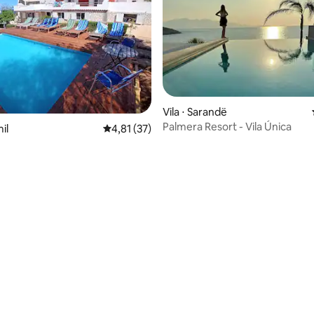
Vila ⋅ Sarandë
Palmera Resort - Vila Única
il
4,81 de uma avaliação média de 5, 37 avalia
4,81 (37)