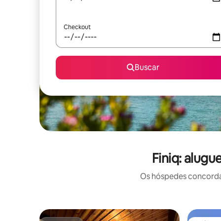
Checkout
Buscar
Finiq: alug
Os hóspedes concordam