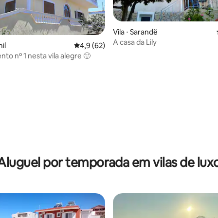
Vila ⋅ Sarandë
A casa da Lily
il
4,9 de uma avaliação média de 5, 62 avalia
4,9 (62)
to nº 1 nesta vila alegre 🙂
 média de 5, 6 avaliações
Aluguel por temporada em vilas de lux