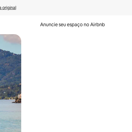
 original
Anuncie seu espaço no Airbnb
 deslizando o dedo na tela.