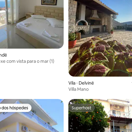
média de 5, 53 avaliações
andë
uxe com vista para o mar (1)
Vila ⋅ Delvinë
Villa Mano
o dos hóspedes
Superhost
o dos hóspedes
Superhost