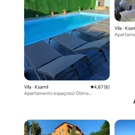
Vila ⋅ Ksam
Apartamen
Vila ⋅ Ksamil
4,67 de uma avaliação
4,67 (6)
Apartamento espaçoso! Ótima
localização-Ksamil-2