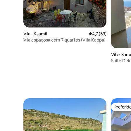
Vila ⋅ Ksamil
4,7 de uma avaliação 
4,7 (53)
Vila espaçosa com 7 quartos (Villa Kappa)
Vila ⋅ Sar
Suíte Del
Preferid
Preferid