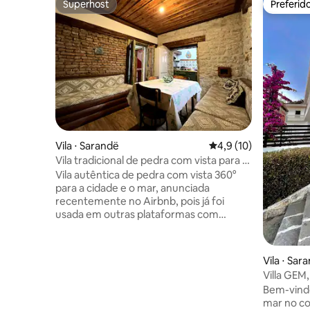
Superhost
Preferid
Superhost
Preferid
Vila ⋅ Sarandë
4,9 de uma avaliação 
4,9 (10)
Vila tradicional de pedra com vista para o
mar
Vila autêntica de pedra com vista 360°
para a cidade e o mar, anunciada
recentemente no Airbnb, pois já foi
usada em outras plataformas com
avaliações excelentes. Afastado do
barulho da cidade, cercado por pomares,
fica a 5 minutos a pé do calçadão, de
Vila ⋅ Sar
praias públicas, restaurantes e lojas. No
Villa GEM,
coração do bairro histórico de Saranda, o
vista par
Bem-vindo
interior do edifício reflete a herança do
mar no co
estilo de vida albanês. 4 quartos com ar