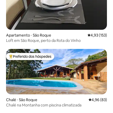
Apartamento ⋅ São Roque
4,93 de uma av
4,93 (153)
Loft em São Roque, perto da Rota do Vinho
Preferido dos hóspedes
Entre os melhores preferidos dos hóspedes
Chalé ⋅ São Roque
4,96 de uma a
4,96 (83)
Chalé na Montanha com piscina climatizada