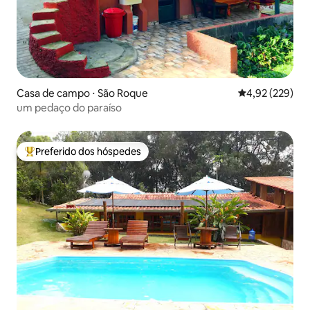
Casa de campo ⋅ São Roque
4,92 de uma av
4,92 (229)
um pedaço do paraíso
Preferido dos hóspedes
Entre os melhores preferidos dos hóspedes