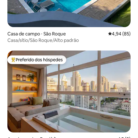
Casa de campo ⋅ São Roque
4,94 de uma a
4,94 (85)
Casa/sítio/São Roque/Alto padrão
Preferido dos hóspedes
Entre os melhores preferidos dos hóspedes