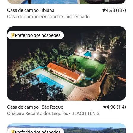
Casa de campo ⋅ Ibiúna
4,98 de uma av
4,98 (187)
Casa de campo em condomínio fechado
Preferido dos hóspedes
Entre os melhores preferidos dos hóspedes
Casa de campo ⋅ São Roque
4,96 de uma av
4,96 (114)
Chácara Recanto dos Esquilos - BEACH TÊNIS
Preferido dos hóspedes