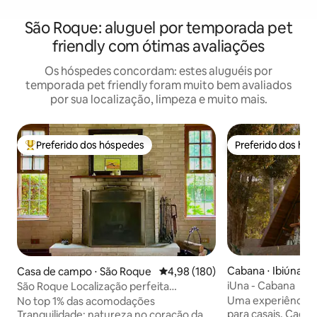
São Roque: aluguel por temporada pet
friendly com ótimas avaliações
Os hóspedes concordam: estes aluguéis por
temporada pet friendly foram muito bem avaliados
por sua localização, limpeza e muito mais.
Preferido dos hóspedes
Preferido dos hó
Entre os melhores preferidos dos hóspedes
Preferido dos hó
Cabana ⋅ Ibiúna
Casa de campo ⋅ São Roque
4,98 de uma avaliação média de 
4,98 (180)
iUna - Cabana
São Roque Localização perfeita
promocional agosto
Uma experiência 
No top 1% das acomodações
para casais. Cada 
Tranquilidade: natureza no coração da