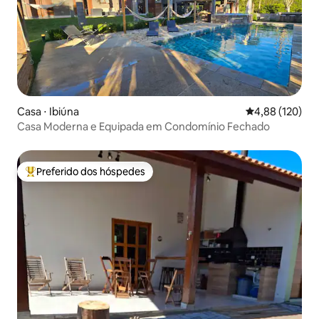
Casa ⋅ Ibiúna
4,88 de uma av
4,88 (120)
Casa Moderna e Equipada em Condomínio Fechado
Preferido dos hóspedes
Entre os melhores preferidos dos hóspedes