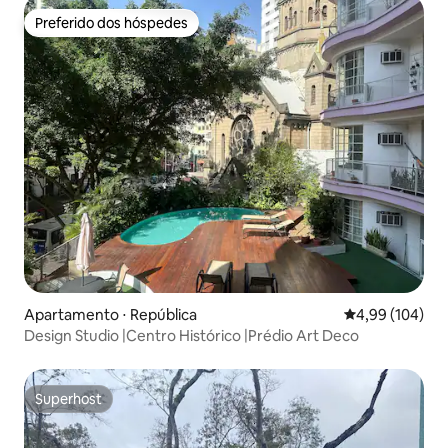
Preferido dos hóspedes
Preferido dos hóspedes
Apartamento ⋅ República
4,99 de uma av
4,99 (104)
Design Studio |Centro Histórico |Prédio Art Deco
Superhost
Superhost