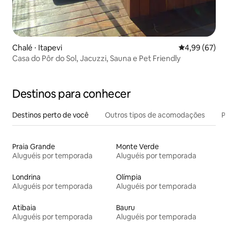
Chalé ⋅ Itapevi
4,99 de uma a
4,99 (67)
Casa do Pôr do Sol, Jacuzzi, Sauna e Pet Friendly
Destinos para conhecer
Destinos perto de você
Outros tipos de acomodações
Pr
Praia Grande
Monte Verde
Aluguéis por temporada
Aluguéis por temporada
Londrina
Olímpia
Aluguéis por temporada
Aluguéis por temporada
Atibaia
Bauru
Aluguéis por temporada
Aluguéis por temporada