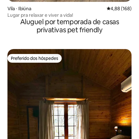
Vila ⋅ Ibiúna
4,88 de uma av
4,88 (168)
Lugar pra relaxar e viver a vida!
Aluguel por temporada de casas
privativas pet friendly
Preferido dos hóspedes
Preferido dos hóspedes