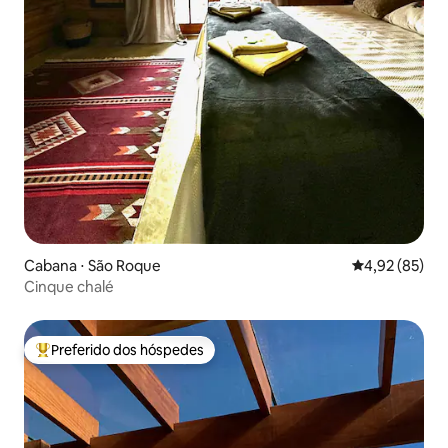
Cabana ⋅ São Roque
4,92 de uma a
4,92 (85)
Cinque chalé
Preferido dos hóspedes
Entre os melhores preferidos dos hóspedes