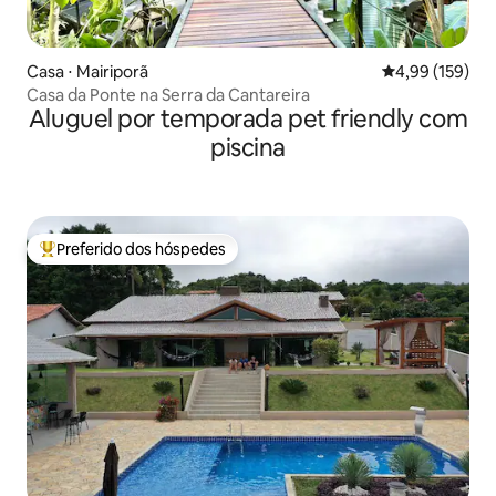
Casa ⋅ Mairiporã
4,99 de uma av
4,99 (159)
Casa da Ponte na Serra da Cantareira
Aluguel por temporada pet friendly com
piscina
Preferido dos hóspedes
Entre os melhores preferidos dos hóspedes