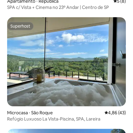
Apartamento ⋅ República
5 de uma 
5 (8)
SPA c/ Vista + Cinema no 23º Andar | Centro de SP
Superhost
Superhost
Microcasa ⋅ São Roque
4,86 de uma a
4,86 (43)
Refúgio Luxuoso La Vista-Piscina, SPA, Lareira