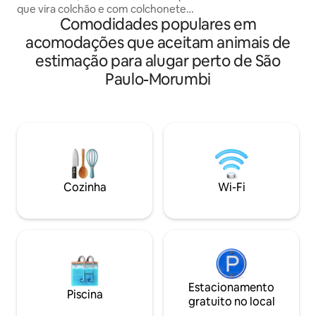
Toda casa está p
que vira colchão e com colchonete
office, com wifi po
Comodidades populares em
ortobom , TV 55" , roupa cama e banho
inclusa higienizadas p/ate 3
acomodações que aceitam animais de
pessoas.Ótima localização , pontos
estimação para alugar perto de São
próximos : - metrô Butantã - 400 metros
-Shopping Eldorado (1.2km) -Faria lima (2
Paulo-Morumbi
km) -Pinheiros (1.7 km) -USP 1.1 km -
Jockey Club (400m) -Hospital Albert
Einstein (4.5km) -Estádio do Morumbi
4km - Arena Pacaembú 7 km - acadepol
1,5 k
Cozinha
Wi-Fi
Estacionamento
Piscina
gratuito no local