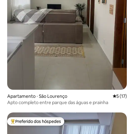
Apartamento ⋅ São Lourenço
5 de uma a
5 (17)
Apto completo entre parque das águas e prainha
Preferido dos hóspedes
Entre os melhores preferidos dos hóspedes