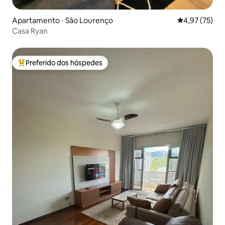
Apartamento ⋅ São Lourenço
4,97 de uma a
4,97 (75)
Casa Ryan
Preferido dos hóspedes
Entre os melhores preferidos dos hóspedes