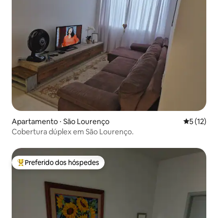
Apartamento ⋅ São Lourenço
5 de uma a
5 (12)
Cobertura dúplex em São Lourenço.
Preferido dos hóspedes
Entre os melhores preferidos dos hóspedes