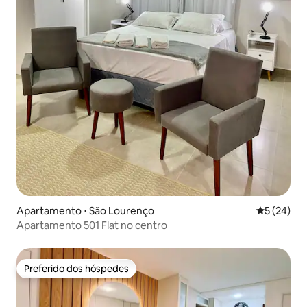
Apartamento ⋅ São Lourenço
5 de uma a
5 (24)
Apartamento 501 Flat no centro
Preferido dos hóspedes
Preferido dos hóspedes