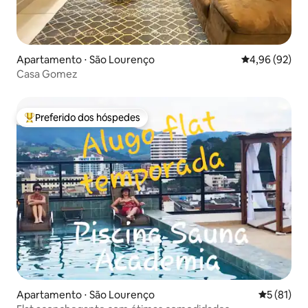
Apartamento ⋅ São Lourenço
4,96 de uma a
4,96 (92)
Casa Gomez
Preferido dos hóspedes
Entre os melhores preferidos dos hóspedes
Apartamento ⋅ São Lourenço
5 de uma a
5 (81)