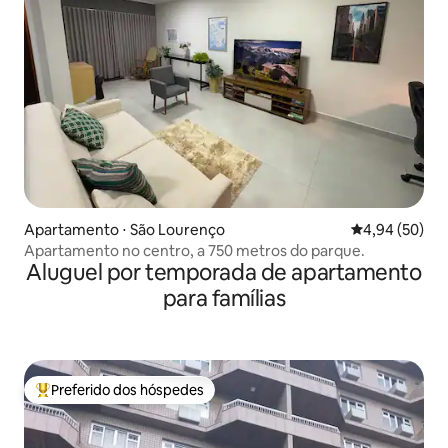
Apartamento ⋅ São Lourenço
4,94 de uma a
4,94 (50)
Apartamento no centro, a 750 metros do parque.
Aluguel por temporada de apartamento
para famílias
Preferido dos hóspedes
Entre os melhores preferidos dos hóspedes