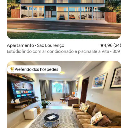
Apartamento ⋅ São Lourenço
4,96 de uma a
4,96 (24)
Estúdio lindo com ar condicionado e piscina Bela Vita - 309
Preferido dos hóspedes
Entre os melhores preferidos dos hóspedes