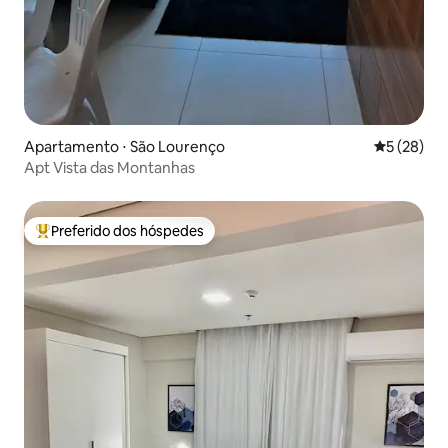
Apartamento ⋅ São Lourenço
5 de uma a
5 (28)
Apt Vista das Montanhas
Preferido dos hóspedes
Entre os melhores preferidos dos hóspedes