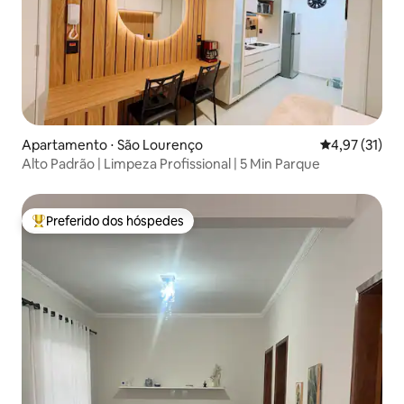
Apartamento ⋅ São Lourenço
4,97 de uma a
4,97 (31)
Alto Padrão | Limpeza Profissional | 5 Min Parque
Preferido dos hóspedes
Entre os melhores preferidos dos hóspedes