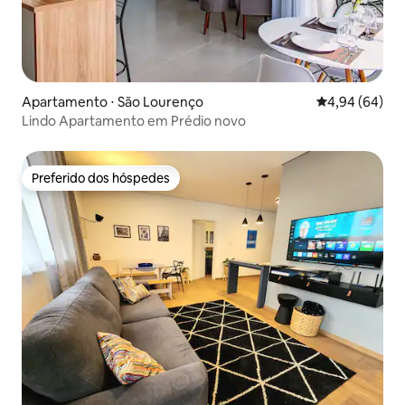
Apartamento ⋅ São Lourenço
4,94 de uma av
4,94 (64)
Lindo Apartamento em Prédio novo
Preferido dos hóspedes
Preferido dos hóspedes