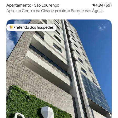
Apartamento ⋅ São Lourenço
4,94 de uma av
4,94 (69)
Apto no Centro da Cidade próximo Parque das Águas
Preferido dos hóspedes
Entre os melhores preferidos dos hóspedes