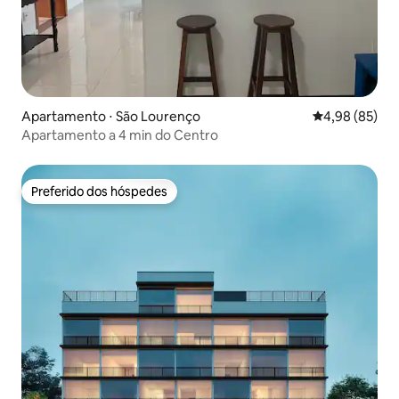
Apartamento ⋅ São Lourenço
4,98 de uma a
4,98 (85)
Apartamento a 4 min do Centro
Preferido dos hóspedes
Preferido dos hóspedes