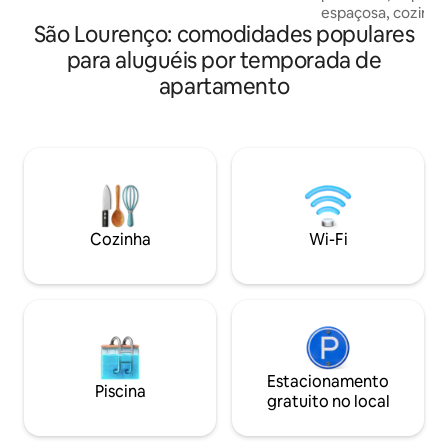
espaçosa, cozinha
exclusivo no apto. Rede e senha atrás da
São Lourenço: comodidades populares
trabalho! Ideal pa
porta do apto.
em São Lourenço, 
para aluguéis por temporada de
Situado à cerca de
apartamento
cidade. O prédio 
porém as escadas 
corrimão, possui 4
portão eletrônico
com piscina, banh
hidromassagem e
EXCLUSIVAS para 
Cozinha
Wi-Fi
Estacionamento
Piscina
gratuito no local