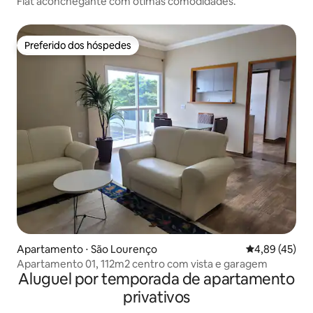
Flat aconchegante com ótimas comodidades.
Preferido dos hóspedes
Preferido dos hóspedes
Apartamento ⋅ São Lourenço
4,89 de uma a
4,89 (45)
Apartamento 01, 112m2 centro com vista e garagem
Aluguel por temporada de apartamento
privativos