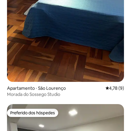
Apartamento ⋅ São Lourenço
4,78 de uma 
4,78 (9)
Morada do Sossego Studio
Preferido dos hóspedes
Preferido dos hóspedes