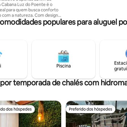
 a Cabana Luz do Poente é o
deal para quem busca conforto
m a natureza. Com design
 comodidades populares para aluguel p
e uma vista de tirar o fôlego, é
para descanso e trabalho
deal para home office) • 2
eis • Cozinha completa
ão charmosa e aconchegante •
vacidade em meio a natureza O
 perfeito para casais, famílias
Estac
, com conforto e segurança
i
Piscina
gratui
 por temporada de chalés com hidro
rido dos hóspedes
Preferido dos hóspedes
 melhores preferidos dos hóspedes
Preferido dos hóspedes