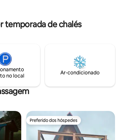
or temporada de chalés
ionamento
Ar-condicionado
to no local
massagem
Preferido dos hóspedes
Preferido dos hóspedes