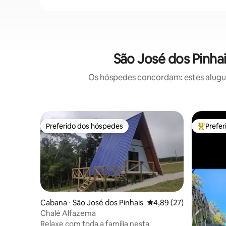
São José dos Pinha
Os hóspedes concordam: estes alugué
Preferido dos hóspedes
Prefe
Preferido dos hóspedes
Entre os
Cabana ⋅ São José dos Pinhais
4,89 de uma avaliação 
4,89 (27)
Chalé Alfazema
Relaxe com toda a família nesta