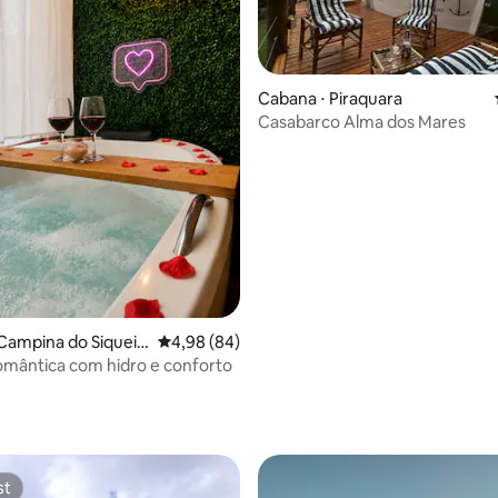
Cabana ⋅ Piraquara
Casabarco Alma dos Mares
Campina do Siqueir
4,98 de uma avaliação média de 5, 84 avalia
4,98 (84)
mântica com hidro e conforto
ar
st
st