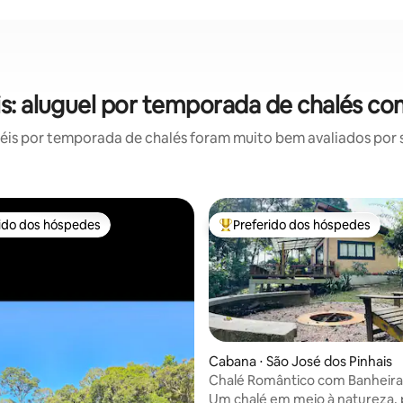
is: aluguel por temporada de chalés co
is por temporada de chalés foram muito bem avaliados por su
rido dos hóspedes
Preferido dos hóspedes
 melhores preferidos dos hóspedes
Entre os melhores preferidos d
média de 5, 27 avaliações
Cabana ⋅ São José dos Pinhais
Chalé Romântico com Banheira
Wi-Fi
Um chalé em meio à natureza, 