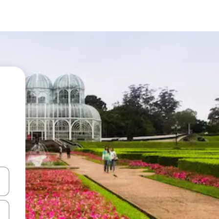
ore-os usando as seta para cima e para baixo do teclado ou tocando e