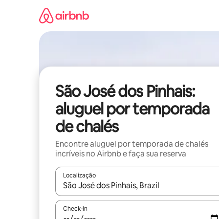
Pular
para
o
conteúdo
São José dos Pinhais:
aluguel por temporada
de chalés
Encontre aluguel por temporada de chalés
incríveis no Airbnb e faça sua reserva
Localização
Quando os resultados estiverem disponíveis, expl
Check-in