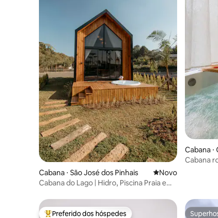
Cabana ⋅ 
a
Cabana ro
Cabana ⋅ São José dos Pinhais
Novo lugar para fic
Novo
Cabana do Lago | Hidro, Piscina Praia e
Vista Lago
Preferido dos hóspedes
Superho
Entre os melhores preferidos dos hóspedes
Superho