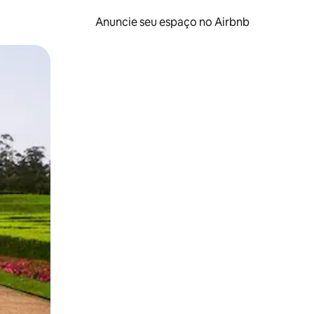
Anuncie seu espaço no Airbnb
 deslizando o dedo na tela.