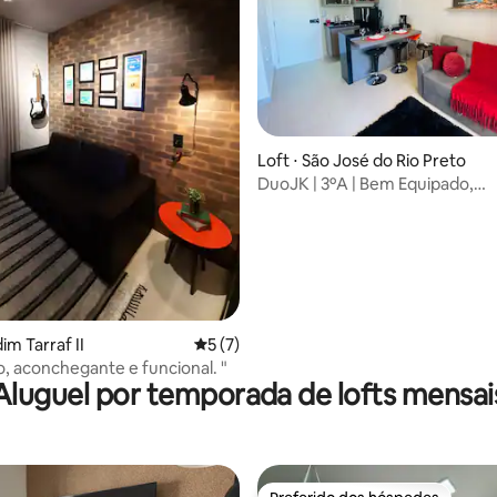
 média de 5, 11 avaliações
Loft ⋅ São José do Rio Preto
DuoJK | 3ºA | Bem Equipado,
Confortável!
dim Tarraf II
5 de uma avaliação média de 5, 7 avalia
5 (7)
, aconchegante e funcional. "
Aluguel por temporada de lofts mensai