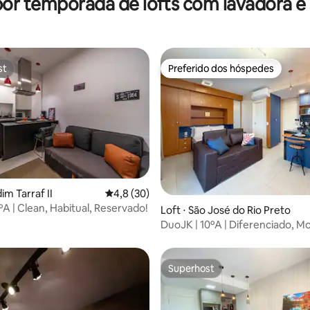
por temporada de lofts com lavadora e
o!
st
Preferido dos hóspedes
st
Preferido dos hóspedes
dim Tarraf II
4,8 de uma avaliação média de 5, 30 avalia
4,8 (30)
ºA | Clean, Habitual, Reservado!
média de 5, 58 avaliações
Loft ⋅ São José do Rio Preto
DuoJK | 10ºA | Diferenciado, M
Incrível!
Superhost
Superhost