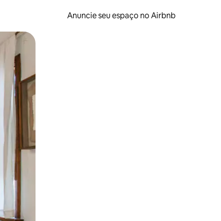
Anuncie seu espaço no Airbnb
 deslizando o dedo na tela.