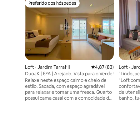
Preferido dos hóspedes
Preferido dos hóspedes
Loft ⋅ Jardim Tarraf II
4,87 de uma avaliação 
4,87 (83)
Loft ⋅ Jar
DuoJK | 6ºA | Arejado, Vista para o Verde!
Relaxe neste espaço calmo e cheio de
"Loft co
estilo. Sacada, com espaço agradável
conforta
para relaxar e tomar uma fresca. Quarto
de utensí
possui cama casal com a comodidade de
banho, tu
guardar seus objetos no armários e
comodida
assistir aquele belo filme. Sala com sofá
Riopreto 
com Smart TV e ar condicionado.
(UNIP e 
Cozinha completa para o preparo de
farmácias. No 
suas refeições. Enxoval de cama e banho
restauran
completos. Vaga de garagem gratuita e
japonesa,
coberta. Prédio com infra completa,
gelateria.