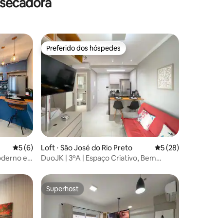
 secadora
Preferido dos hóspedes
Preferido dos hóspedes
ções
5 de uma avaliação média de 5, 6 avaliações
5 (6)
Loft ⋅ São José do Rio Preto
5 de uma avaliação
5 (28)
oderno e
DuoJK | 3ºA | Espaço Criativo, Bem
Decorado!
Superhost
Superhost