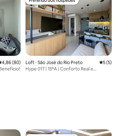
Preferido dos hóspedes
Preferido dos hóspedes
4,86 de uma avaliação média de 5, 80 avaliações
4,86 (80)
Loft ⋅ São José do Rio Preto
5 de uma avaliaçã
5 (5)
Benefício!
Hype 017 | 15ºA | Conforto Real e
Funcionalidade