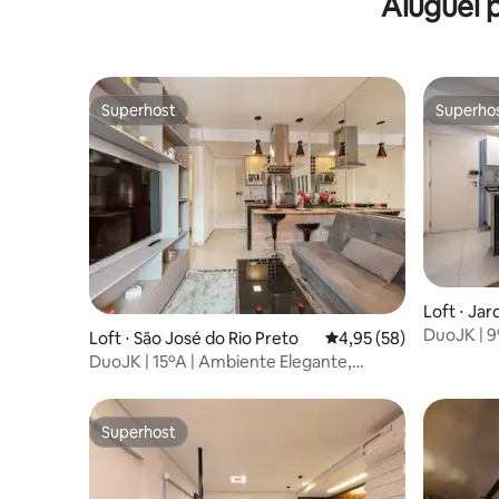
Aluguel 
Calmo!
Charmos
Superhost
Superho
Superhost
Superho
Loft ⋅ Jar
DuoJK | 9
Loft ⋅ São José do Rio Preto
4,95 de uma avaliação 
4,95 (58)
DuoJK | 15ºA | Ambiente Elegante,
Moderno!
Superhost
Superhost