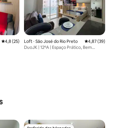
4,8 de uma avaliação média de 5, 25 avaliações
4,8 (25)
Loft ⋅ São José do Rio Preto
4,87 de uma avaliação
4,87 (39)
DuoJK | 12ºA | Espaço Prático, Bem
Localizado!
ções
s