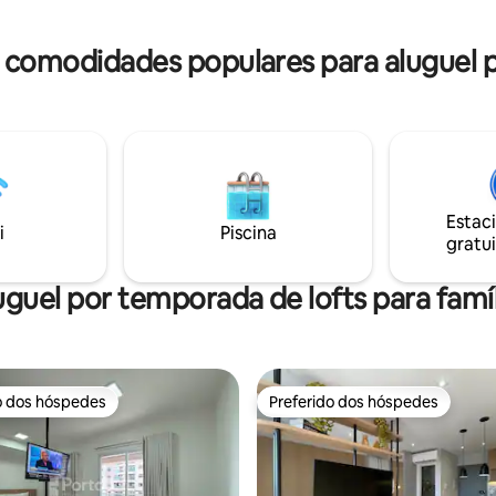
ATENDIMENTOS COMERCIAIS 
academia, jacuzzi, sala de
DO IMÓVEL. ( SUJEITO A MULT
anderia, sala de estudos ou
: comodidades populares para aluguel 
 estacionamento e portaria 24
Estac
i
Piscina
gratui
uguel por temporada de lofts para famíl
o dos hóspedes
Preferido dos hóspedes
o dos hóspedes
Preferido dos hóspedes