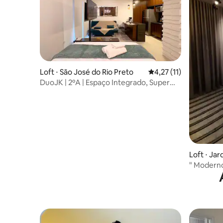
Loft ⋅ São José do Rio Preto
4,27 de uma avaliação
4,27 (11)
DuoJK | 2ºA | Espaço Integrado, Super
Completo!
Loft ⋅ Jar
" Moderno