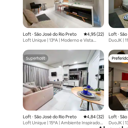
Loft ⋅ São José do Rio Preto
4,95 de uma avaliação 
4,95 (22)
Loft ⋅ São
Loft Unique | 13ºA | Moderno e Vista
DuoJK | 1
Privilegiada!
Superhost
Preferid
Superhost
Preferid
Loft ⋅ São José do Rio Preto
4,84 de uma avaliação 
4,84 (32)
Loft ⋅ São
Loft Unique | 15ºA | Ambiente Inspirador,
DuoJK | 1