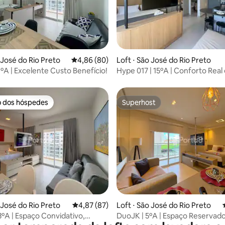
média de 5, 22 avaliações
 José do Rio Preto
4,86 de uma avaliação média de 5, 80 avalia
4,86 (80)
Loft ⋅ São José do Rio Preto
1ºA | Excelente Custo Benefício!
Hype 017 | 15ºA | Conforto Real
Funcionalidade
o dos hóspedes
Superhost
o dos hóspedes
Superhost
média de 5, 32 avaliações
 José do Rio Preto
4,87 de uma avaliação média de 5, 87 avalia
4,87 (87)
Loft ⋅ São José do Rio Preto
3ºA | Espaço Convidativo,
DuoJK | 5ºA | Espaço Reservad