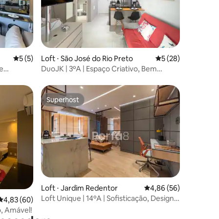
ções
5 de uma avaliação média de 5, 5 avaliações
5 (5)
Loft ⋅ São José do Rio Preto
5 de uma avaliação
5 (28)
 e
DuoJK | 3ºA | Espaço Criativo, Bem
Decorado!
Superhost
Superhost
Loft ⋅ Jardim Redentor
4,86 de uma avaliação
4,86 (56)
Loft Unique | 14ºA | Sofisticação, Design
ções
4,83 de uma avaliação média de 5, 60 avaliações
4,83 (60)
Único!
o, Amável!