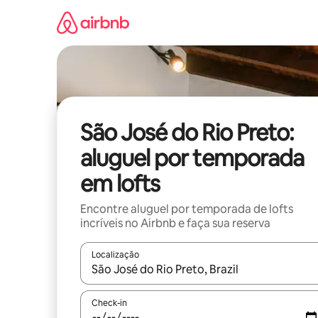
Pular
para
o
conteúdo
São José do Rio Preto:
aluguel por temporada
em lofts
Encontre aluguel por temporada de lofts
incríveis no Airbnb e faça sua reserva
Localização
Quando os resultados estiverem disponíveis, expl
Check-in