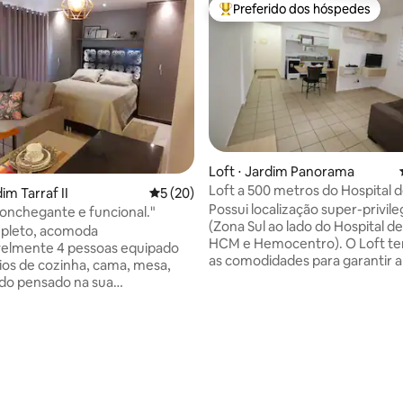
Preferido dos hóspedes
Entre os melhores preferidos d
Loft ⋅ Jardim Panorama
Loft a 500 metros do Hospital 
média de 5, 83 avaliações
dim Tarraf II
5 de uma avaliação média de 5, 20 avalia
5 (20)
Famerp.
Possui localização super-privile
"Lindo, aconchegante e funcional."
(Zona Sul ao lado do Hospital de
mpleto, acomoda
HCM e Hemocentro). O Loft te
velmente 4 pessoas equipado
as comodidades para garantir a
lios de cozinha, cama, mesa,
uma excelente experiência de
do pensado na sua
hospedagem: mesa para home o
de. Próximo aos Shoppings
cama confortável com enxoval
e Iguatemi, Universidades
higienizado, smart tv e um esp
FAMERP), supermercados e
cozinha equipado com jogo de 
térreo um Mall com
sanduicheira, cafeteira, micro 
tes de gastronomia italiana,
vários utensílios para preparo 
 argentina, cafeteria e
refeições. Obs: É PROIBIDO REALIZAR
 Área de lazer com piscina de