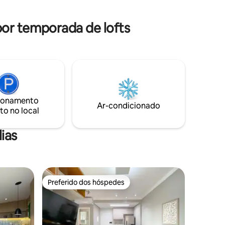
DENTRO
agradável para tomar uma fresca.
A)
Gostou? Vem se sentir em casa!
por temporada de lofts
ionamento
Ar-condicionado
to no local
ias
Preferido dos hóspedes
Preferido dos hóspedes