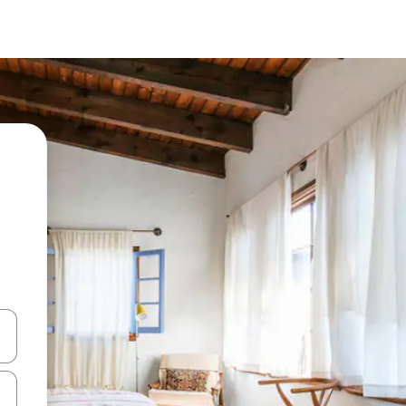
ore-os usando as seta para cima e para baixo do teclado ou tocando e