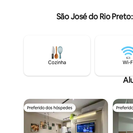
tendo cafeteria, restaurantes e lojas com
borda infinita, 
ótimos serviços. Gostou? Vem se sentir
jogos, lav
São José do Rio Preto
em casa!
reuniões,
h.
Cozinha
Wi-F
Al
Preferido dos hóspedes
Preferid
Preferido dos hóspedes
Preferid