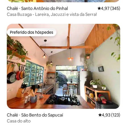
Chalé ⋅ Santo Antônio do Pinhal
4,97 de uma av
4,97 (345)
Casa Buzaga - Lareira, Jacuzzi e vista da Serra!
Preferido dos hóspedes
Preferido dos hóspedes
Chalé ⋅ São Bento do Sapucaí
4,93 de uma av
4,93 (123)
Casa do alto