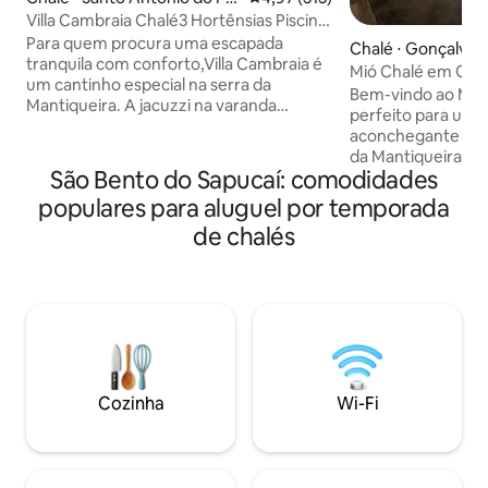
hal
Villa Cambraia Chalé3 Hortênsias Piscina
aquecida
Para quem procura uma escapada
Chalé ⋅ Gonçalves
tranquila com conforto,Villa Cambraia é
Mió Chalé em Gon
um cantinho especial na serra da
Bem-vindo ao Mió 
Mantiqueira. A jacuzzi na varanda
perfeito para uma
envidraçada e a piscina aquecida , toque
aconchegante na 
luxuoso que permite momentos de
da Mantiqueira. N
destrute , relaxamento e apreciação da
São Bento do Sapucaí: comodidades
localizado na cha
vista da natureza . A cozinha é completa,
Gonçalves, cerca
populares para aluguel por temporada
cafeteira
paisagens deslumb
nespresso,microondas,frigobar,aparelho
de chalés
novo, recém const
de fondue,torradeira e lareira. Estamos
bem equipado, ide
localizados no bairro do Lajeado, à 12
busca de tranquil
minutos do centro de Santo Antonio do
natureza. Com u
Pinhal e 25 minutos de Campos do
acolhedora o chal
Jordão.
atmosfera intimis
perfeito para rela
energias.
Cozinha
Wi-Fi