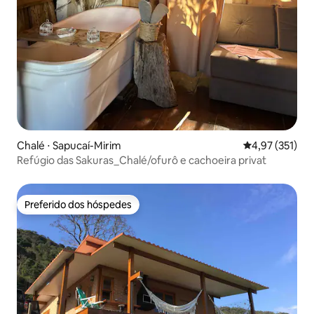
Chalé ⋅ Sapucaí-Mirim
4,97 de uma av
4,97 (351)
Refúgio das Sakuras_Chalé/ofurô e cachoeira privat
Preferido dos hóspedes
Preferido dos hóspedes