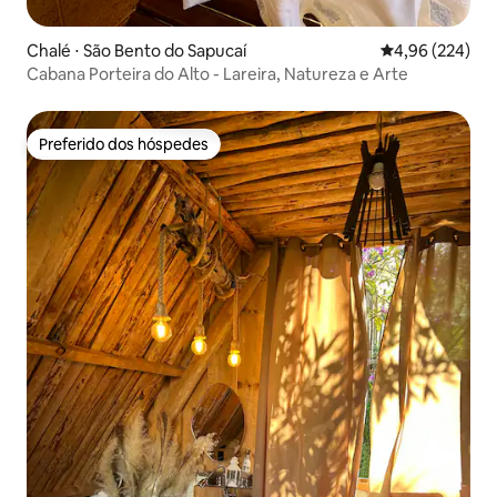
Chalé ⋅ São Bento do Sapucaí
4,96 de uma ava
4,96 (224)
Cabana Porteira do Alto - Lareira, Natureza e Arte
Preferido dos hóspedes
Preferido dos hóspedes