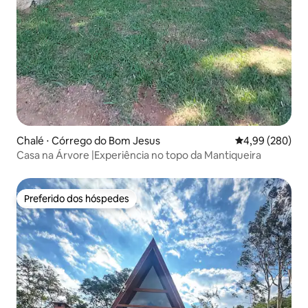
Chalé ⋅ Córrego do Bom Jesus
4,99 de uma ava
4,99 (280)
Casa na Árvore |Experiência no topo da Mantiqueira
Preferido dos hóspedes
Preferido dos hóspedes