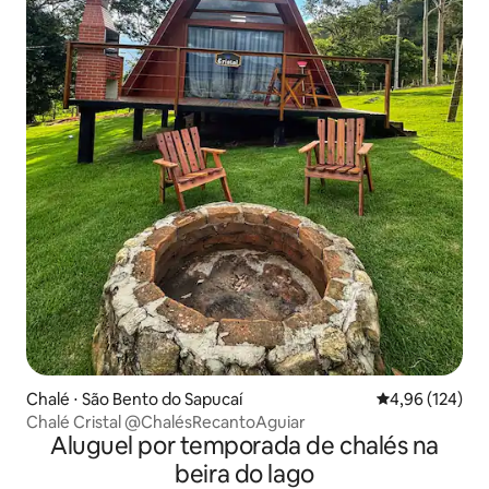
Chalé ⋅ São Bento do Sapucaí
4,96 de uma av
4,96 (124)
Chalé Cristal @ChalésRecantoAguiar
Aluguel por temporada de chalés na
beira do lago