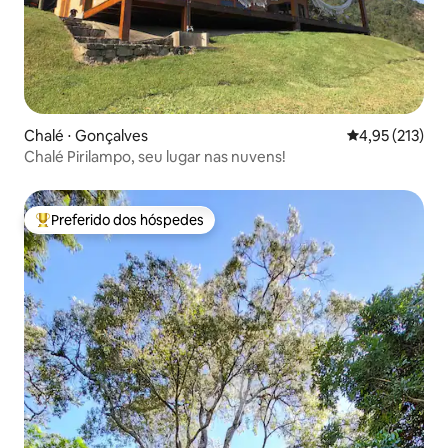
Chalé ⋅ Gonçalves
4,95 de uma av
4,95 (213)
Chalé Pirilampo, seu lugar nas nuvens!
Preferido dos hóspedes
Entre os melhores preferidos dos hóspedes