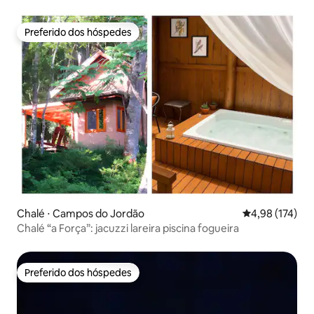
Preferido dos hóspedes
Preferido dos hóspedes
Chalé ⋅ Campos do Jordão
4,98 de uma av
4,98 (174)
Chalé “a Força”: jacuzzi lareira piscina fogueira
Preferido dos hóspedes
Preferido dos hóspedes