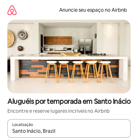
Pular
para
Anuncie seu espaço no Airbnb
o
conteúdo
Aluguéis por temporada em Santo Inácio
Encontre e reserve lugares incríveis no Airbnb
Localização
Quando os resultados estiverem disponíveis, explore-os usando