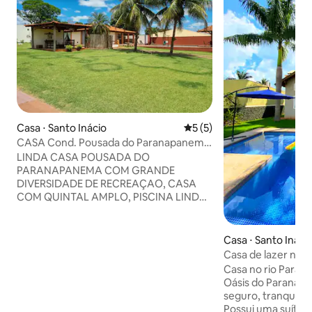
Casa ⋅ Santo Inácio
5 de uma avaliação média d
5 (5)
CASA Cond. Pousada do Paranapanema,
Sto Inácio/PR
LINDA CASA POUSADA DO
PARANAPANEMA COM GRANDE
DIVERSIDADE DE RECREAÇAO, CASA
COM QUINTAL AMPLO, PISCINA LINDA,
QUARTOS, SALA E COZINHA
CLIMATIZADOS, WIFI, ÁREA GOURMET
COM BALCAO E MESA GRANDE, 2
Casa ⋅ Santo Ináci
GELADEIRAS, FREEZER, CERVEJEIRA
Casa de lazer no 
PARA TER SEMPRE AQUELA CERVEJA
Paranapanema
Casa no rio Para
NO PONTO, MICROONDAS,
Oásis do Parana
BEBEDOURO REFRIGERADO, GARAGEM
seguro, tranquilo e fami
PARA 2 CARROS COBERTOS E 6 CARROS
Possui uma suíte 