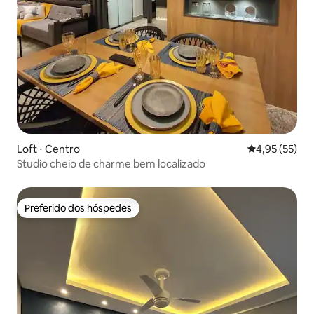
Loft ⋅ Centro
4,95 de uma a
4,95 (55)
Studio cheio de charme bem localizado
Preferido dos hóspedes
Preferido dos hóspedes