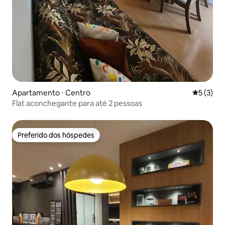
Apartamento ⋅ Centro
5 de uma 
5 (3)
Flat aconchegante para até 2 pessoas
Preferido dos hóspedes
Preferido dos hóspedes