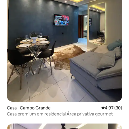
Casa ⋅ Campo Grande
4,97 de uma a
4,97 (30)
Casa premium em residencial Área privativa gourmet