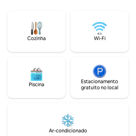
generosa com vista panorâmica para
seus momentos de descompressão.
Hospede-se com inteligência no coração
da cidade, em um espaço planejado para
garantir produtividade e um descanso
impecável para até 3 hóspedes.cia
elegante neste lugar bem-localizado.
Cozinha
Wi-Fi
Estacionamento
Piscina
gratuito no local
Ar-condicionado