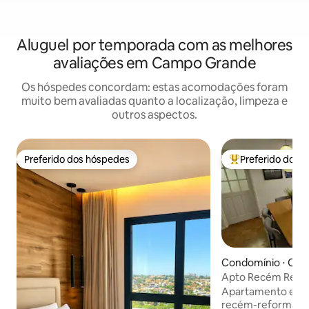
Aluguel por temporada com as melhores
avaliações em Campo Grande
Os hóspedes concordam: estas acomodações foram
muito bem avaliadas quanto a localização, limpeza e
outros aspectos.
Preferido dos hóspedes
Preferido dos 
Preferido dos hóspedes
Entre os melhore
Condomínio ⋅ Chá
a
Apto Recém Refo
Localização
Apartamento eleg
recém-reformado,