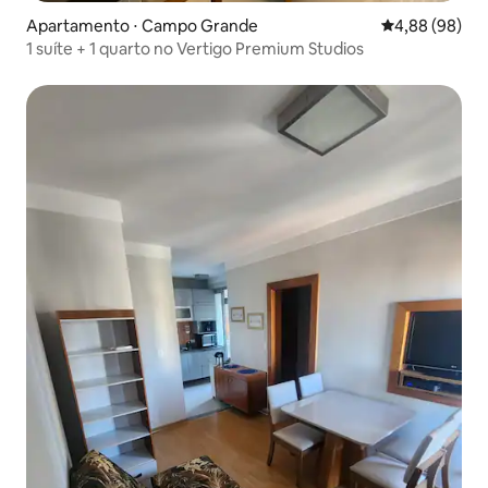
Apartamento ⋅ Campo Grande
4,88 de uma av
4,88 (98)
1 suíte + 1 quarto no Vertigo Premium Studios