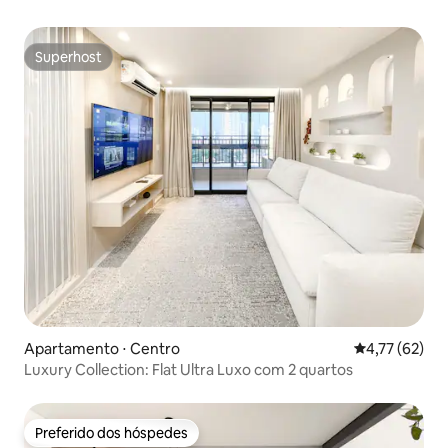
Superhost
Superhost
Apartamento ⋅ Centro
4,77 de uma a
4,77 (62)
Luxury Collection: Flat Ultra Luxo com 2 quartos
Preferido dos hóspedes
Preferido dos hóspedes