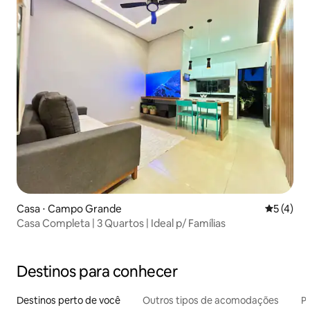
Casa ⋅ Campo Grande
5 de uma 
5 (4)
Casa Completa | 3 Quartos | Ideal p/ Famílias
Destinos para conhecer
Destinos perto de você
Outros tipos de acomodações
Pr