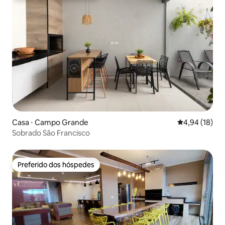
Casa ⋅ Campo Grande
4,94 de uma a
4,94 (18)
Sobrado São Francisco
Preferido dos hóspedes
Preferido dos hóspedes