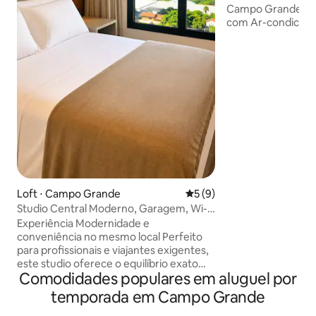
Campo Grande! Com
com Ar-condiciona
excelente localiza
Shopping Campo 
vários restaurante
TVs, geladeira, mi
forno, cafeteira, 
lavar roupas, chuv
torneira da cozin
com filtro d’água.
cama/banho e 2 v
Conforto e pratici
Loft ⋅ Campo Grande
5 de uma avaliação média d
5 (9)
Studio Central Moderno, Garagem, Wi-Fi
650MB - 905
Experiência Modernidade e
conveniência no mesmo local Perfeito
para profissionais e viajantes exigentes,
este studio oferece o equilíbrio exato
Comodidades populares em aluguel por
entre funcionalidade e bem-estar.
Cozinha completa e integrada para total
temporada em Campo Grande
autonomia, além de uma sacada