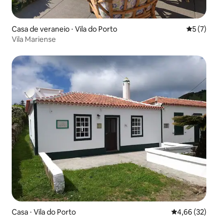
Casa de veraneio ⋅ Vila do Porto
5 de uma 
5 (7)
Vila Mariense
Casa ⋅ Vila do Porto
4,66 de uma a
4,66 (32)