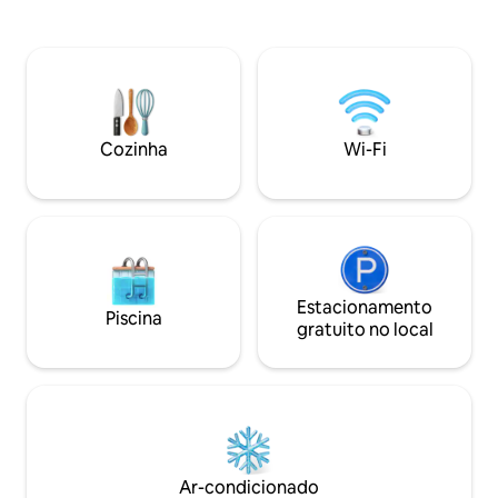
completo e um quarto com duas camas
desfrutar de paz e
de solteiro individuais. Um espaçoso
mesmo tempo vist
banheiro tipo spa é central
para o mar e a mo
imediações existem
pedestres. Adequa
viajantes a solo. 
duração disponíve
Cozinha
Wi-Fi
Estacionamento
Piscina
gratuito no local
Ar-condicionado