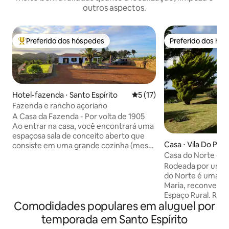
outros aspectos.
Preferido dos hóspedes
Preferido dos hó
Entre os melhores preferidos dos hóspedes
Preferido dos hó
Hotel-fazenda ⋅ Santo Espírito
5 de uma avaliação média de
5 (17)
Fazenda e rancho açoriano
A Casa da Fazenda - Por volta de 1905
Ao entrar na casa, você encontrará uma
espaçosa sala de conceito aberto que
Casa ⋅ Vila Do Por
consiste em uma grande cozinha (mesa
Casa do Norte - S
de 6 lugares) e uma espaçosa sala de
estar. Um teto exposto elevado de
Rodeada por um be
altura total na área principal com uma
do Norte é uma casa típica de Santa
lareira de pedra localizada centralmente.
Maria, reconverti
A cozinha mantém o forno a lenha
Espaço Rural. Rom
Comodidades populares em aluguel por
original com grande arco de extensão. A
acolhedora, a cas
casa é composta por três quartos de
equipada e fornece
temporada em Santo Espírito
tamanho igual, duas camas de tamanho
localização permi