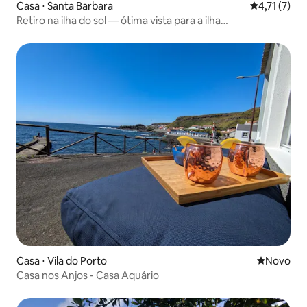
Casa ⋅ Santa Barbara
4,71 de uma 
4,71 (7)
Retiro na ilha do sol — ótima vista para a ilha
ensolarada/mar
Casa ⋅ Vila do Porto
Novo lugar
Novo
Casa nos Anjos - Casa Aquário