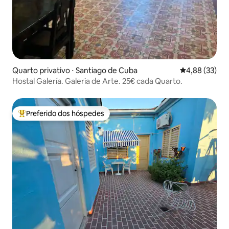
Quarto privativo ⋅ Santiago de Cuba
4,88 de uma a
4,88 (33)
Hostal Galería. Galeria de Arte. 25€ cada Quarto.
Preferido dos hóspedes
Entre os melhores preferidos dos hóspedes