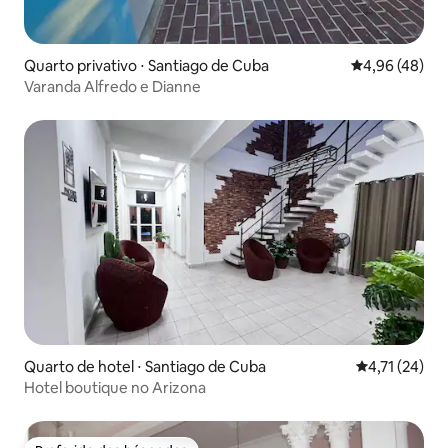
Quarto privativo ⋅ Santiago de Cuba
4,96 de uma a
4,96 (48)
Varanda Alfredo e Dianne
Quarto de hotel ⋅ Santiago de Cuba
4,71 de uma a
4,71 (24)
Hotel boutique no Arizona