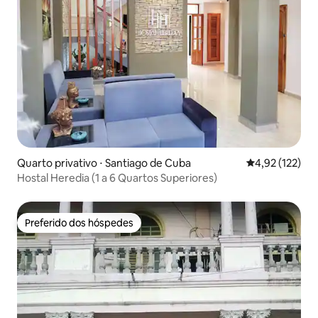
Quarto privativo ⋅ Santiago de Cuba
4,92 de uma av
4,92 (122)
Hostal Heredia (1 a 6 Quartos Superiores)
Preferido dos hóspedes
Preferido dos hóspedes