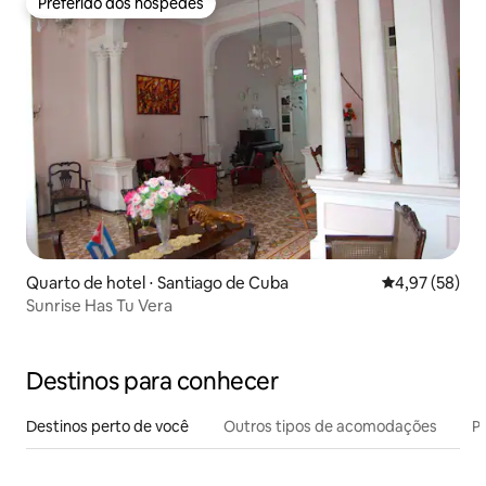
Preferido dos hóspedes
Preferido dos hóspedes
Quarto de hotel ⋅ Santiago de Cuba
4,97 de uma a
4,97 (58)
Sunrise Has Tu Vera
Destinos para conhecer
Destinos perto de você
Outros tipos de acomodações
Pr