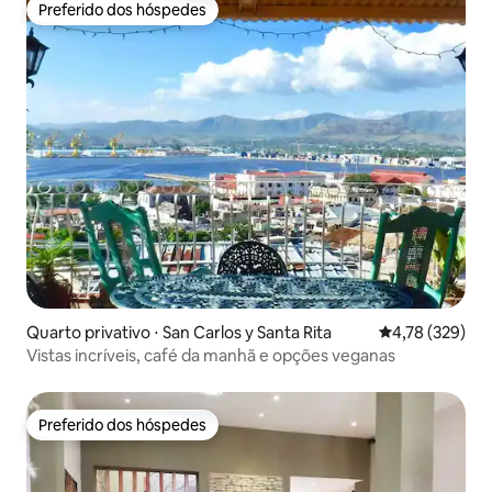
Preferido dos hóspedes
Preferido dos hóspedes
Quarto privativo ⋅ San Carlos y Santa Rita
4,78 de uma av
4,78 (329)
Vistas incríveis, café da manhã e opções veganas
Preferido dos hóspedes
Preferido dos hóspedes