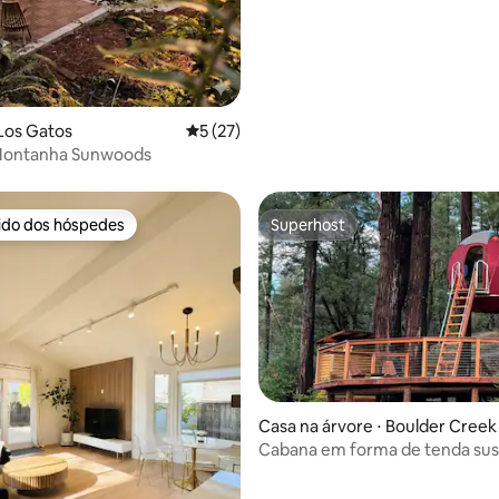
Los Gatos
5 de uma avaliação média de 5, 27 avalia
5 (27)
Montanha Sunwoods
rido dos hóspedes
Superhost
 melhores preferidos dos hóspedes
Superhost
média de 5, 22 avaliações
Casa na árvore ⋅ Boulder Creek
Cabana em forma de tenda sus
casa na árvore na floresta de s