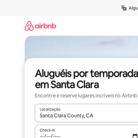
Pular
Algu
para
o
conteúdo
Aluguéis por temporada
em Santa Clara
Encontre e reserve lugares incríveis no Airbnb
Localização
Quando os resultados estiverem disponíveis, expl
Check-in