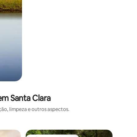
em Santa Clara
o, limpeza e outros aspectos.
Casa na á