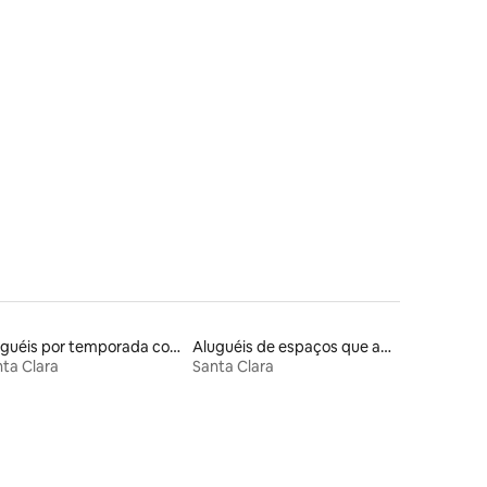
ções
Aluguéis por temporada com banheira de hidromassagem
Aluguéis de espaços que aceitam animais de estimação
ta Clara
Santa Clara