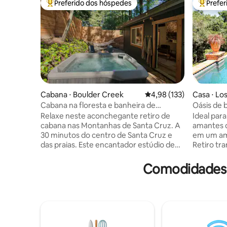
Preferido dos hóspedes
Prefe
Entre os melhores preferidos dos hóspedes
Entre os
Cabana ⋅ Boulder Creek
4,98 de uma avaliação m
4,98 (133)
Casa ⋅ Los
Cabana na floresta e banheira de
Oásis de 
hidromassagem
Vale do Sil
Relaxe neste aconchegante retiro de
Ideal para
cabana nas Montanhas de Santa Cruz. A
amantes d
30 minutos do centro de Santa Cruz e
em um amb
das praias. Este encantador estúdio de
Retiro tra
400 pés quadrados é o cenário perfeito
em Los Alt
para se desconectar da vida da cidade e
Rancho Sa
Comodidades 
mergulhar nas sequoias. A cabana possui
Acesso pri
uma cama queen size, banheiro
rápido de 
completo, cozinha e churrasqueira. O
lareira, s
quintal privado inclui uma banheira de
completa 
hidromassagem, lareira de propano e
Banheira 
rede para relaxar e descontrair
pátio com