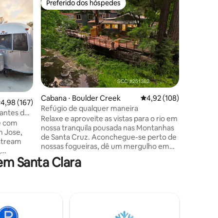
Preferido dos hóspedes
Preferi
os hóspedes
Preferido dos hóspedes
Preferi
Casa na á
mar
Licença 
Magazine
este reca
na árvor
século c
madeira 
sensação 
entra pel
ções
imponent
Cabana ⋅ Boulder Creek
4,92 de uma avaliação 
4,92 (108)
,98 de uma avaliação média de 5, 167 avaliações
4,98 (167)
portas d
Refúgio de qualquer maneira
o charme 
antes do
Relaxe e aproveite as vistas para o rio em
das árvor
e com
nossa tranquila pousada nas Montanhas
oferece t
n Jose,
de Santa Cruz. Aconchegue-se perto de
um com r
rstream
nossas fogueiras, dê um mergulho em
aproveita
,
uma banheira de hidromassagem
m Santa Clara
opé
privativa e desfrute dos sons do rio
s minutos
fluindo. Caminhe pelos parques
osso
estaduais Big Basin, Castle Rock e Henry
tas
Cowell. Perto do centro histórico de
charme
Boulder Creek e do calçadão de Santa
principais
Cruz, é a base perfeita para explorar o