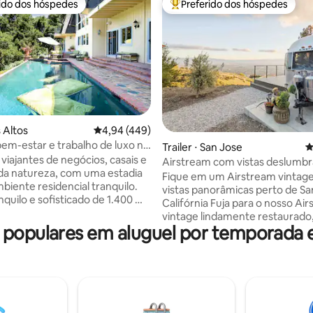
rido dos hóspedes
Preferido dos hóspedes
 melhores preferidos dos hóspedes
Entre os melhores preferidos d
édia de 5, 133 avaliações
 Altos
4,94 de uma avaliação média de 5, 449 avalia
4,94 (449)
bem-estar e trabalho de luxo no
Trailer ⋅ San Jose
4
ício
 viajantes de negócios, casais e
Airstream com vistas deslumbr
a natureza, com uma estadia
Vale do Silício
Fique em um Airstream vintag
iente residencial tranquilo.
vistas panorâmicas perto de Sa
nquilo e sofisticado de 1.400 m²
Califórnia Fuja para o nosso Ai
os Hills, ao lado da Reserva
vintage lindamente restaurado
n Antonio, para uso exclusivo.
populares em aluguel por temporada e
perfeitamente localizado no s
vativo a uma trilha. Wi-Fi
tranquilo de San Jose. A pouco
fibra, espaço de trabalho,
do coração do Vale do Silício, n
auna, mesa de sinuca, cozinha
refúgio na encosta oferece vis
e cama queen confortável.
panorâmicas deslumbrantes, 
de hidromassagem o ano todo,
aconchegante e fácil acesso às 
 churrasqueira, piscina com
atrações da Bay Area. A apenas 12