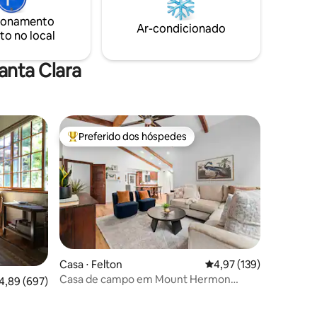
condado de Santa Cruz. Mergulhe na
stá
natureza enquanto se mantém
ionamento
ar São
Ar-condicionado
conectado e confortável. De qualquer
to no local
ley e além
forma, você vai aproveitar sua estadia!
 uma
Autorização SCC nº 251382
tureza.
anta Clara
Preferido dos hóspedes
os hóspedes
Entre os melhores preferidos dos hóspedes
Casa ⋅ Felton
4,97 de uma avaliação 
4,97 (139)
Casa de campo em Mount Hermon
,89 de uma avaliação média de 5, 697 avaliações
4,89 (697)
Creekside