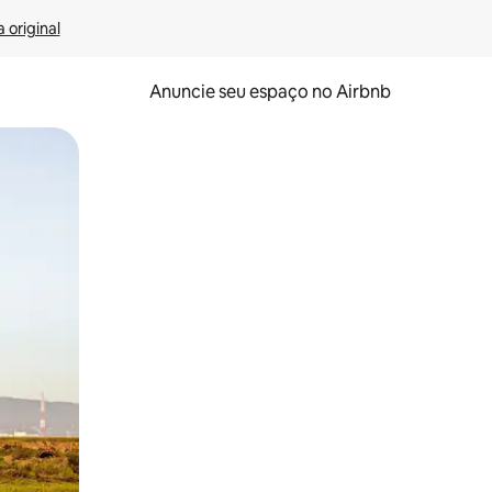
 original
Anuncie seu espaço no Airbnb
 deslizando o dedo na tela.