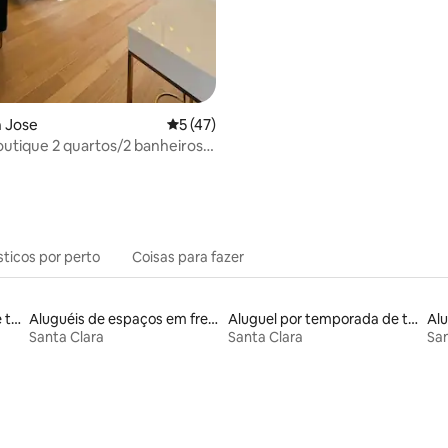
n Jose
5 de uma avaliação média de 5, 47 avalia
5 (47)
outique 2 quartos/2 banheiros |
vativo | Vale do Silício
sticos por perto
Coisas para fazer
Aluguel por temporada de townhouses
Aluguéis de espaços em frente à praia
Aluguel por temporada de trailers
Santa Clara
Santa Clara
San