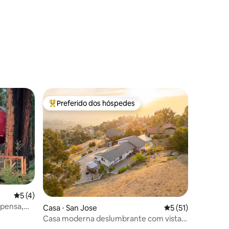
ções
Preferido dos hóspedes
Entre os melhores preferidos dos hóspedes
5 de uma avaliação média de 5, 4 avaliações
5 (4)
pensa,
Casa ⋅ San Jose
5 de uma avaliação
5 (51)
equoias
Casa moderna deslumbrante com vistas
incríveis do Vale