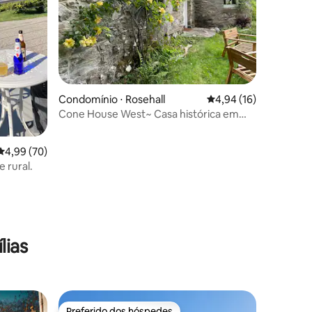
Condomínio ⋅ Rosehall
4,94 de uma avaliação
4,94 (16)
Cone House West~ Casa histórica em
um lago encantador
4,99 de uma avaliação média de 5, 70 avaliações
4,99 (70)
 rural.
ções
lias
Preferido dos hóspedes