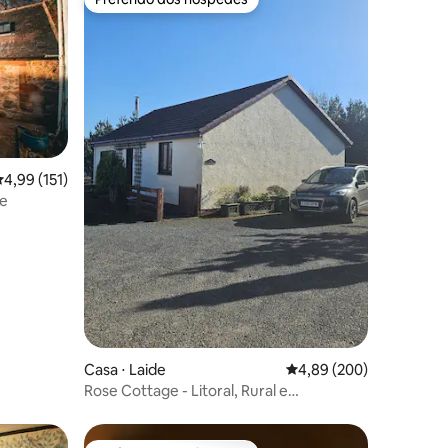
os hóspedes
Preferido dos hóspedes
ções
,99 de uma avaliação média de 5, 151 avaliações
4,99 (151)
e
Casa ⋅ Laide
4,89 de uma avaliação m
4,89 (200)
Rose Cottage - Litoral, Rural e
Aconchegante! NC500