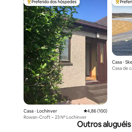
Preferido dos hóspedes
Prefe
Entre os melhores preferidos dos hóspedes
Entre os
Casa ⋅ Sk
Casa de c
Bay, pert
Casa ⋅ Lochinver
4,86 de uma avaliação m
4,86 (100)
Rowan-Croft ~ 23 Nº Lochinver
Outros aluguéis