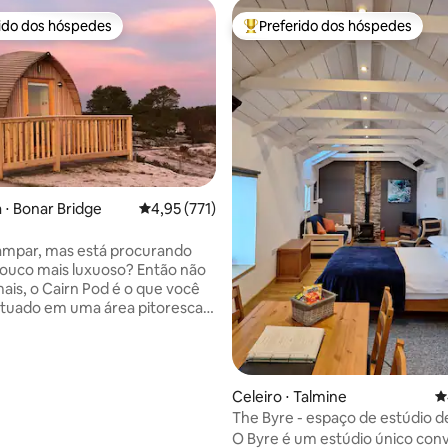
rido dos hóspedes
Preferido dos hóspedes
 melhores preferidos dos hóspedes
Entre os melhores preferidos d
 ⋅ Bonar Bridge
4,95 de uma avaliação média de 5, 771 avalia
4,95 (771)
édia de 5, 310 avaliações
ampar, mas está procurando
o mais luxuoso? Então não
ais, o Cairn Pod é o que você
ge Sutherland. Localizado
o da North Coast 500. (NC500)
uma acomodação ideal para
s Terras Altas da Escócia para
Celeiro ⋅ Talmine
4
ia curta ou longa. O Armadilla
The Byre - espaço de estúdio d
oda confortavelmente dois
Talmine NC500/Praia
O Byre é um estúdio único con
 que podem converter de 2