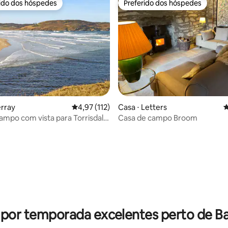
rido dos hóspedes
Preferido dos hóspedes
 melhores preferidos dos hóspedes
Preferido dos hóspedes
erray
4,97 de uma avaliação média de 5, 112 avalia
4,97 (112)
Casa ⋅ Letters
4
ampo com vista para Torrisdale
Casa de campo Broom
o de Skerray.
édia de 5, 100 avaliações
 por temporada excelentes perto de 