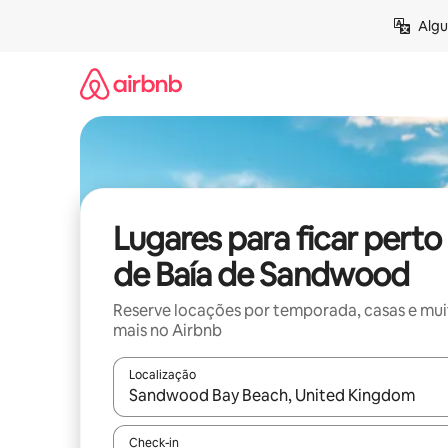
Pular
Algu
para
o
conteúdo
Lugares para ficar perto
de Baía de Sandwood
Reserve locações por temporada, casas e mu
mais no Airbnb
Localização
Quando os resultados estiverem disponíveis, expl
Check-in