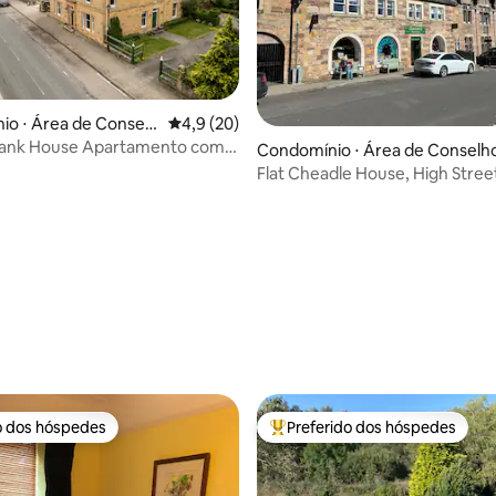
o ⋅ Área de Conselh
4,9 de uma avaliação média de 5, 20 avalia
4,9 (20)
land
Bank House Apartamento com
Condomínio ⋅ Área de Conselh
Dornoch
e Highland
Flat Cheadle House, High Stree
Dornoch
o dos hóspedes
Preferido dos hóspedes
o dos hóspedes
Entre os melhores preferidos d