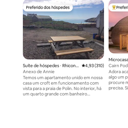
Preferido dos hóspedes
Prefe
Preferido dos hóspedes
Entre os
Microcasa
Cairn Pod
Suíte de hóspedes ⋅ Rhiconic
4,93 de uma avaliação m
4,93 (310)
h
Adora ac
Anexo de Annie
algo um pouc
Temos um apartamento unido em nossa
procure m
casa um croft em funcionamento com
precisa. Situado em uma área pitoresca
vista para a praia de Polin. No interior, há
de Bonar Brid
um quarto grande com banheiro
no coraçã
privativo, depois uma grande cozinha em
faz dela 
plano aberto e área de estar. Há uma
explorar a
cozinha totalmente equipada com
uma estad
geladeira, forno e fogão, micro-ondas e
Pod acom
uma TV grande com vista gratuita. O Wi-
hóspedes
Fi está disponível, mas é lento. O exterior