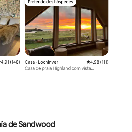
Preferido dos hóspedes
Preferido dos hóspedes
ções
,91 de uma avaliação média de 5, 148 avaliações
4,91 (148)
Casa ⋅ Lochinver
4,98 de uma avaliação 
4,98 (111)
Casa de praia Highland com vista
deslumbrante, Clachtoll
Baía de Sandwood