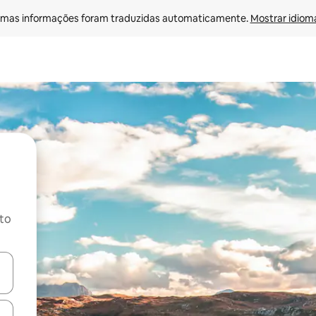
mas informações foram traduzidas automaticamente. 
Mostrar idioma
ito
ore-os usando as seta para cima e para baixo do teclado ou tocando e