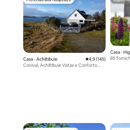
Preferido dos hóspedes
Superho
Casa ⋅ Hi
85 Tomich
Casa ⋅ Achiltibuie
4,9 de uma avaliação m
4,9 (145)
Conival, Achiltibuie Vistas e Conforto
Excepcionais