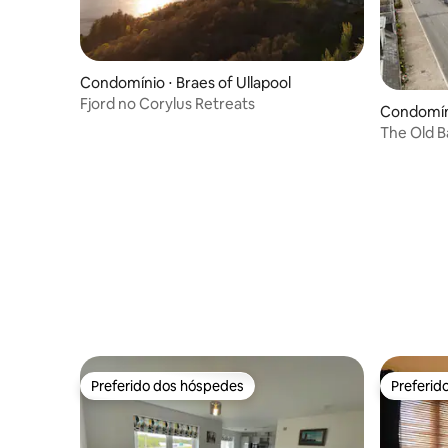
Condomínio ⋅ Braes of Ullapool
Fjord no Corylus Retreats
Condomíni
o de High
The Old 
cozinha 
Preferido dos hóspedes
Preferid
Preferido dos hóspedes
Preferid