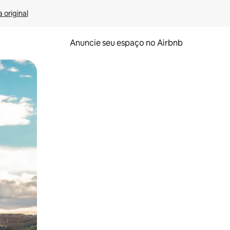
 original
Anuncie seu espaço no Airbnb
 deslizando o dedo na tela.