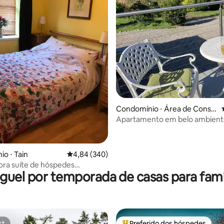
média de 5, 74 avaliações
Condomínio ⋅ Área de Consel
ho de Highland
Apartamento em belo ambiente
o ⋅ Tain
4,84 de uma avaliação média de 5, 340 avalia
4,84 (340)
ra suíte de hóspedes
guel por temporada de casas para famí
nte na histórica Tain
st
Preferido dos hóspedes