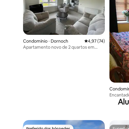
Condomínio ⋅ Dornoch
4,97 de uma avaliação 
4,97 (74)
Apartamento novo de 2 quartos em
Dornoch
Condomíni
Encantado
Alu
independe
Preferido dos hóspedes
Superho