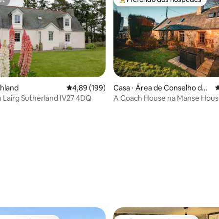
st
Entre os melhores preferidos d
ghland
4,89 de uma avaliação média de 5, 199 avalia
4,89 (199)
Casa ⋅ Área de Conselho de
4
Highland
 Lairg Sutherland IV27 4DQ
A Coach House na Manse Hous
édia de 5, 145 avaliações