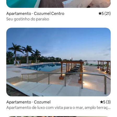
Apartamento ⋅ Cozumel Centro
5 de uma a
5 (21)
Seu gostinho do paraíso
Apartamento ⋅ Cozumel
5 de uma 
5 (3)
Apartamento de luxo com vista para o mar, amplo terraço
e piscina