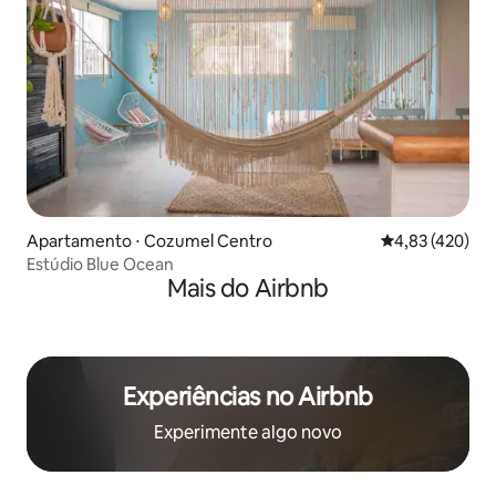
Apartamento ⋅ Cozumel Centro
4,83 de uma av
4,83 (420)
Estúdio Blue Ocean
Mais do Airbnb
Experiências no Airbnb
Experimente algo novo