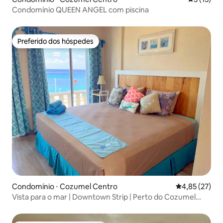
Condomínio QUEEN ANGEL com piscina
Preferido dos hóspedes
Preferido dos hóspedes
Condomínio ⋅ Cozumel Centro
4,85 de uma a
4,85 (27)
Vista para o mar | Downtown Strip | Perto do Cozumel
Ironman