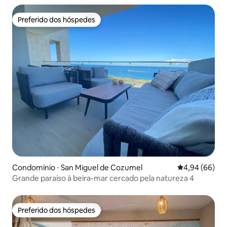
Preferido dos hóspedes
Preferido dos hóspedes
Condomínio ⋅ San Miguel de Cozumel
4,94 de uma av
4,94 (66)
Grande paraíso à beira-mar cercado pela natureza 4
Preferido dos hóspedes
Preferido dos hóspedes