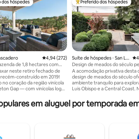
o dos hóspedes
Preferido dos hóspedes
o dos hóspedes
Entre os melhores preferidos d
ascadero
4,94 de uma avaliação média de 5, 272 avalia
4,94 (272)
Suíte de hóspedes ⋅ San Lui
4,9
4
s Obispo
azenda de 1,8 hectares com
Design de meados do século pe
édia de 5, 108 avaliações
 região vinícola
centro e da Cal Poly
axar neste retiro fechado de
A acomodação privativa desta
, recém-construído em 2019!
design de meados do século o
o no coração da região vinícola
ambiente tranquilo para explor
ton Gap — com vinícolas logo
Luis Obispo e a Central Coast. 
 rua — você estará a poucos
limpamos e higienizamos
o centro de Templeton e
completamente, além de term
pulares em aluguel por temporada em 
o. Relaxe no espaçoso pátio de
purificador de ar HEPA 24 horas 
precie as vistas deslumbrantes
dias por semana. Dois quartos
desfruta de um churrasco,
separados. Belas artes e pared
inhos locais, joga jogos no
com janelas grandes. Licença nº
ou mergulha na banheira de
Dispõe de aquecimento/ar-
agem sob as estrelas. Lá
condicionado, cozinha compac