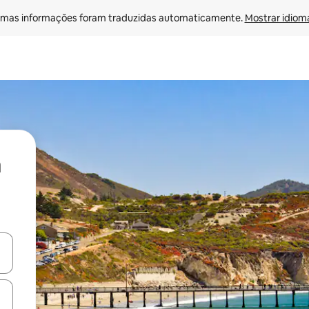
mas informações foram traduzidas automaticamente. 
Mostrar idioma
ore-os usando as seta para cima e para baixo do teclado ou tocando e