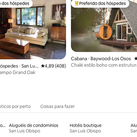
o dos hóspedes
Preferido dos hóspedes
o dos hóspedes
Entre os melhores preferidos d
édia de 5, 498 avaliações
Cabana ⋅ Baywood-Los Osos
4
Chalé estilo boho com estrutu
hóspedes ⋅ San Luis
4,89 de uma avaliação média de 5, 408 avalia
4,89 (408)
formato de A e sauna
campo Grand Oak
sticos por perto
Coisas para fazer
Aluguéis por temporada com acesso ao lago
Aluguéis de condomínios
Hotéis boutique
San Luis Obispo
San Luis Obispo
San