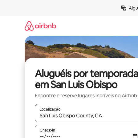
Pular
Algu
para
o
conteúdo
Aluguéis por temporada
em San Luis Obispo
Encontre e reserve lugares incríveis no Airbnb
Localização
Quando os resultados estiverem disponíveis, expl
Check-in