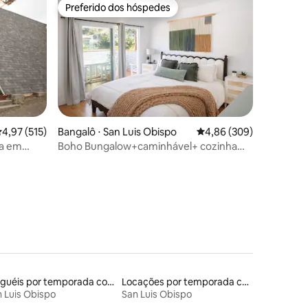
Preferido dos hóspedes
os hóspedes
Preferido dos hóspedes
,97 de uma avaliação média de 5, 515 avaliações
4,97 (515)
Bangalô ⋅ San Luis Obispo
4,86 de uma avaliação m
4,86 (309)
ra em
Boho Bungalow+caminhável+ cozinha
ções
abastecida +churrasco+privado
Aluguéis por temporada com café da manhã
Locações por temporada com piscina
 Luis Obispo
San Luis Obispo