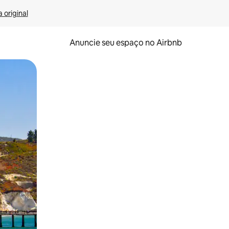
 original
Anuncie seu espaço no Airbnb
 deslizando o dedo na tela.