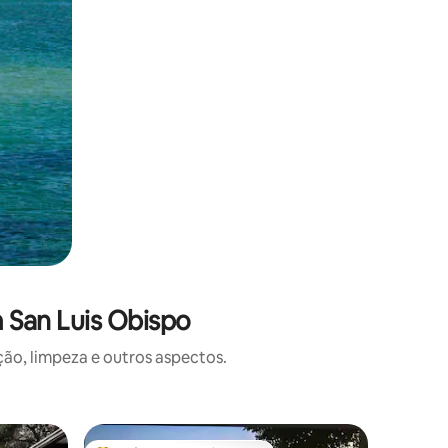
 San Luis Obispo
o, limpeza e outros aspectos.
Casa ⋅ Sa