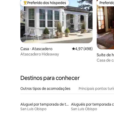
Preferido dos hóspedes
Preferid
Entre os melhores preferidos dos hóspedes
Preferid
Casa ⋅ Atascadero
4,97 de uma avaliação m
4,97 (498)
Atascadero Hideaway
Suíte de 
Obispo
Casa de 
Destinos para conhecer
Outros tipos de acomodações
Principais pontos turí
Aluguel por temporada de trailers
San Luis Obispo
San Luis Obispo