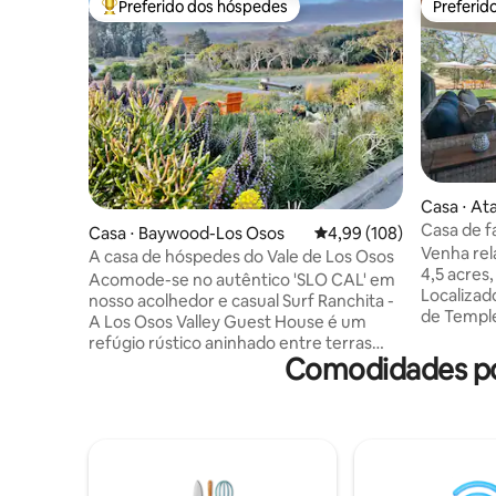
Preferido dos hóspedes
Preferid
Entre os melhores preferidos dos hóspedes
Preferid
Casa ⋅ At
Casa de f
Casa ⋅ Baywood-Los Osos
4,99 de uma avaliação m
4,99 (108)
jacuzzi na
Venha rel
A casa de hóspedes do Vale de Los Osos
4,5 acres
Acomode-se no autêntico 'SLO CAL' em
Localizad
nosso acolhedor e casual Surf Ranchita -
de Temple
A Los Osos Valley Guest House é um
abaixo na
refúgio rústico aninhado entre terras
minutos d
Comodidades po
agrícolas rurais pitorescas, Los Osos
Atascader
descontraído e a costa natural
46 m² e a
acidentada. É uma estadia de base
enquanto 
perfeita com sua atmosfera rústica
saboreia v
casual, caráter único e conveniências
gramado 
modernas renovadas. Desfrute de uma
hidromass
casa de 3 quartos totalmente abastecida