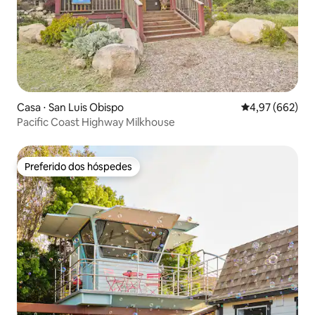
Casa ⋅ San Luis Obispo
4,97 de uma ava
4,97 (662)
Pacific Coast Highway Milkhouse
Preferido dos hóspedes
Preferido dos hóspedes