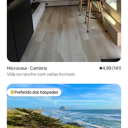
Microcasa ⋅ Cambria
4,99 de uma av
4,99 (141)
Vida no rancho com vistas incríveis
Preferido dos hóspedes
Entre os melhores preferidos dos hóspedes