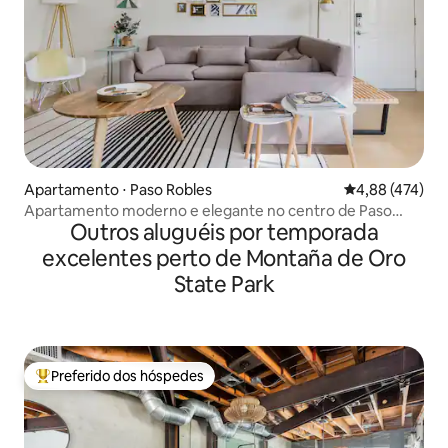
Apartamento ⋅ Paso Robles
4,88 de uma av
4,88 (474)
Apartamento moderno e elegante no centro de Paso
Outros aluguéis por temporada
Robles
excelentes perto de Montaña de Oro
State Park
Preferido dos hóspedes
Entre os melhores preferidos dos hóspedes