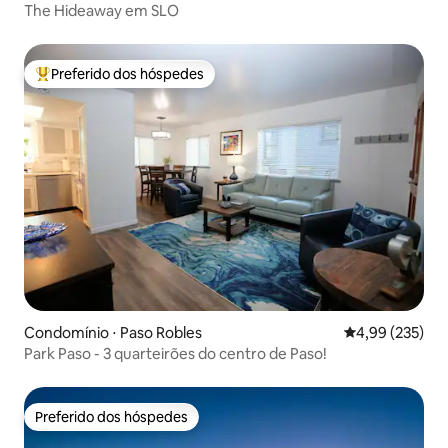
The Hideaway em SLO
Preferido dos hóspedes
Entre os melhores preferidos dos hóspedes
Condomínio ⋅ Paso Robles
4,99 de uma av
4,99 (235)
Park Paso - 3 quarteirões do centro de Paso!
Preferido dos hóspedes
Preferido dos hóspedes