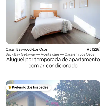
Casa ⋅ Baywood-Los Osos
5 de uma av
5 (226)
Back Bay Getaway — Aceita cães — Casa em Los Osos
Aluguel por temporada de apartamento
com ar-condicionado
Preferido dos hóspedes
Entre os melhores preferidos dos hóspedes