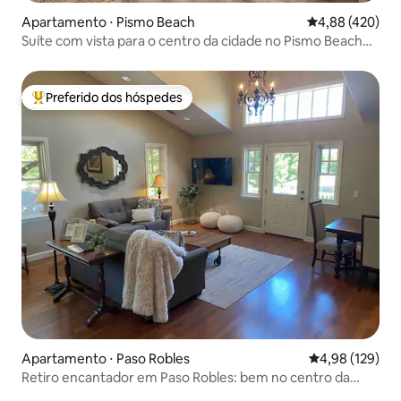
Apartamento ⋅ Pismo Beach
4,88 de uma av
4,88 (420)
Suíte com vista para o centro da cidade no Pismo Beach
Club
Preferido dos hóspedes
Entre os melhores preferidos dos hóspedes
Apartamento ⋅ Paso Robles
4,98 de uma av
4,98 (129)
Retiro encantador em Paso Robles: bem no centro da
cidade!