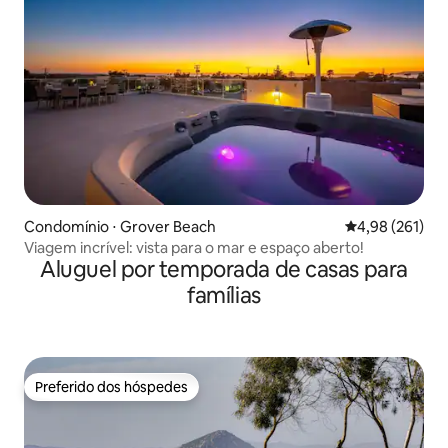
Condomínio ⋅ Grover Beach
4,98 de uma av
4,98 (261)
Viagem incrível: vista para o mar e espaço aberto!
Aluguel por temporada de casas para
famílias
Preferido dos hóspedes
Preferido dos hóspedes