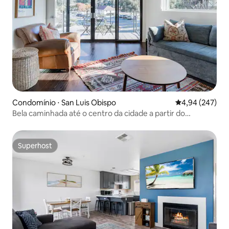
Condomínio ⋅ San Luis Obispo
4,94 de uma ava
4,94 (247)
Bela caminhada até o centro da cidade a partir do
apartamento europeu.
Superhost
Superhost