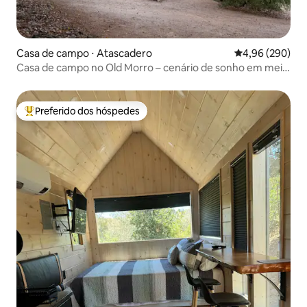
Casa de campo ⋅ Atascadero
4,96 de uma ava
4,96 (290)
Casa de campo no Old Morro – cenário de sonho em meio
a um carvalhal
Preferido dos hóspedes
Entre os melhores preferidos dos hóspedes