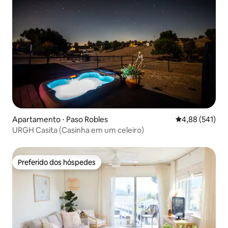
Apartamento ⋅ Paso Robles
4,88 de uma av
4,88 (541)
URGH Casita (Casinha em um celeiro)
Preferido dos hóspedes
Preferido dos hóspedes