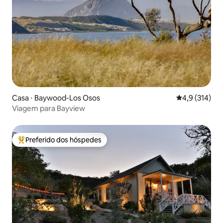
Casa ⋅ Baywood-Los Osos
4,9 de uma av
4,9 (314)
Viagem para Bayview
Preferido dos hóspedes
Entre os melhores preferidos dos hóspedes