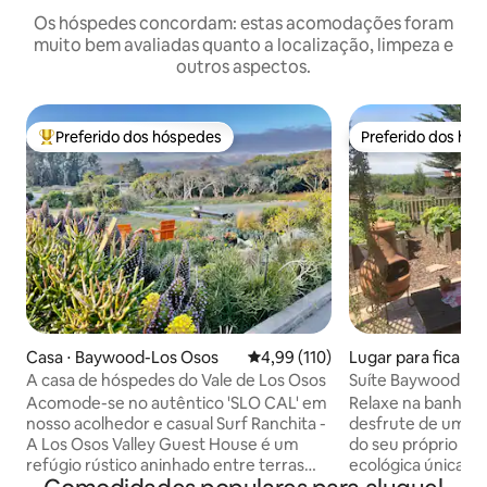
Os hóspedes concordam: estas acomodações foram
muito bem avaliadas quanto a localização, limpeza e
outros aspectos.
Preferido dos hóspedes
Preferido dos hó
Entre os melhores preferidos dos hóspedes
Preferido dos hó
Casa ⋅ Baywood-Los Osos
4,99 de uma avaliação média de 
4,99 (110)
Lugar para ficar ⋅
Park
A casa de hóspedes do Vale de Los Osos
Suíte Baywood
Acomode-se no autêntico 'SLO CAL' em
Relaxe na banhei
nosso acolhedor e casual Surf Ranchita -
desfrute de uma vi
A Los Osos Valley Guest House é um
do seu próprio pát
refúgio rústico aninhado entre terras
ecológica única. O piso inferior privativo
agrícolas rurais pitorescas, Los Osos
da minha casa de 