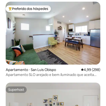
Preferido dos hóspedes
Entre os melhores preferidos dos hóspedes
Apartamento ⋅ San Luis Obispo
4,99 de uma ava
4,99 (298)
Apartamento SLO arejado e bem iluminado que aceita
animais de estimação
Superhost
Superhost