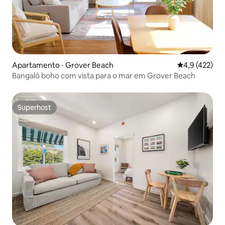
Apartamento ⋅ Grover Beach
4,9 de uma av
4,9 (422)
Bangalô boho com vista para o mar em Grover Beach
Superhost
Superhost