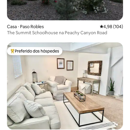
Casa ⋅ Paso Robles
4,98 de uma av
4,98 (104)
The Summit Schoolhouse na Peachy Canyon Road
Preferido dos hóspedes
Entre os melhores preferidos dos hóspedes