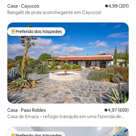
Casa ⋅ Cayucos
4,99 de uma av
4,99 (201)
Bangalô de praia aconchegante em Cayucos!
Preferido dos hóspedes
Entre os melhores preferidos dos hóspedes
Casa ⋅ Paso Robles
4,97 de uma ava
4,97 (659)
Casa de Emaús – refúgio tranquilo em uma fazenda de
oliveiras
Preferido dos hóspedes