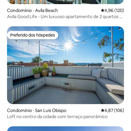
Condomínio ⋅ Avila Beach
4,96 de uma av
4,96 (120)
Avila Good Life - Um luxuoso apartamento de 2 quartos 3
casas f
Preferido dos hóspedes
Preferido dos hóspedes
Condomínio ⋅ San Luis Obispo
4,87 de uma av
4,87 (106)
Loft no centro da cidade com terraço panorâmico