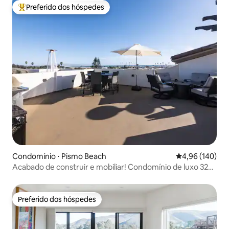
Preferido dos hóspedes
Entre os melhores preferidos dos hóspedes
Condomínio ⋅ Pismo Beach
4,96 de uma av
4,96 (140)
Acabado de construir e mobiliar! Condomínio de luxo 326
Stimson
Preferido dos hóspedes
Preferido dos hóspedes