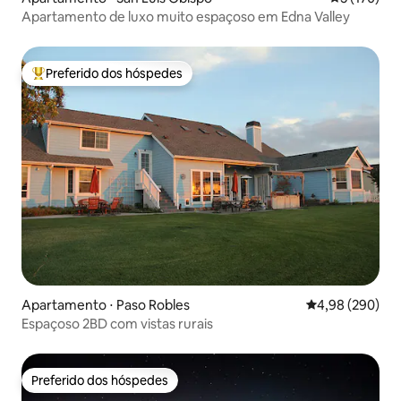
Apartamento de luxo muito espaçoso em Edna Valley
Preferido dos hóspedes
Entre os melhores preferidos dos hóspedes
Apartamento ⋅ Paso Robles
4,98 de uma ava
4,98 (290)
Espaçoso 2BD com vistas rurais
Preferido dos hóspedes
Preferido dos hóspedes