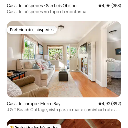
Casa de hóspedes ⋅ San Luis Obispo
4,96 de uma av
4,96 (353)
Casa de hóspedes no topo da montanha
Preferido dos hóspedes
Preferido dos hóspedes
Casa de campo ⋅ Morro Bay
4,92 de uma av
4,92 (392)
J & T Beach Cottage, vista para o mar e caminhada até a
praia
Preferido dos hóspedes