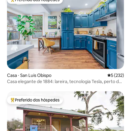
Entre os melhores preferidos dos hóspedes
Casa ⋅ San Luis Obispo
5 de uma av
5 (232)
Casa elegante de 1884: lareira, tecnologia Tesla, perto de
DT
Preferido dos hóspedes
Entre os melhores preferidos dos hóspedes