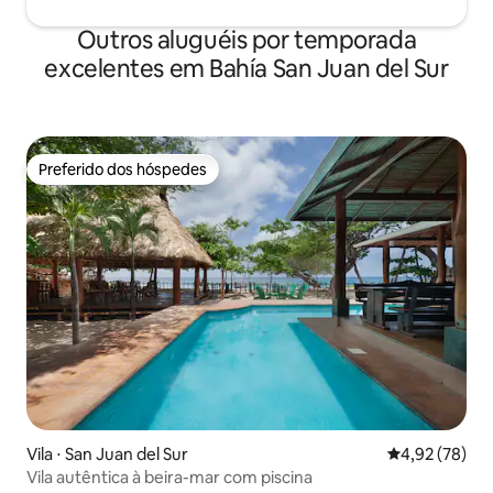
Outros aluguéis por temporada
excelentes em Bahía San Juan del Sur
Preferido dos hóspedes
Preferido dos hóspedes
Vila ⋅ San Juan del Sur
4,92 de uma a
4,92 (78)
Vila autêntica à beira-mar com piscina