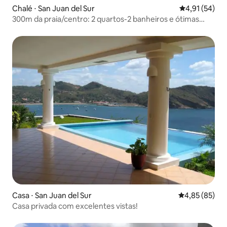
Chalé ⋅ San Juan del Sur
4,91 de uma a
4,91 (54)
300m da praia/centro: 2 quartos-2 banheiros e ótimas
vistas!
Casa ⋅ San Juan del Sur
4,85 de uma a
4,85 (85)
Casa privada com excelentes vistas!