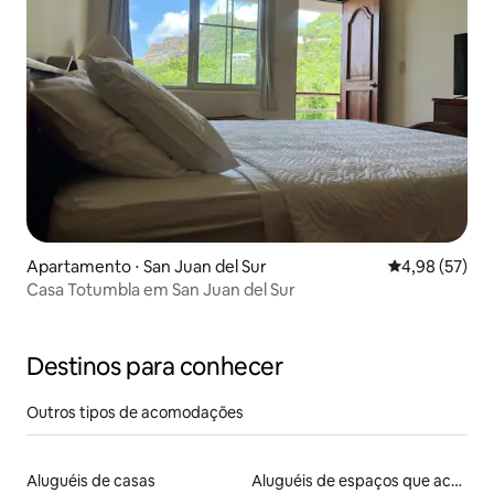
Apartamento ⋅ San Juan del Sur
4,98 de uma a
4,98 (57)
Casa Totumbla em San Juan del Sur
Destinos para conhecer
Outros tipos de acomodações
Aluguéis de casas
Aluguéis de espaços que aceitam animais de estimação