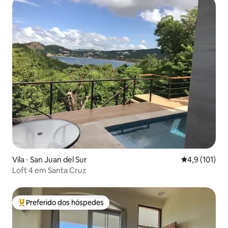
Vila ⋅ San Juan del Sur
4,9 de uma av
4,9 (101)
Loft 4 em Santa Cruz
Preferido dos hóspedes
Entre os melhores preferidos dos hóspedes