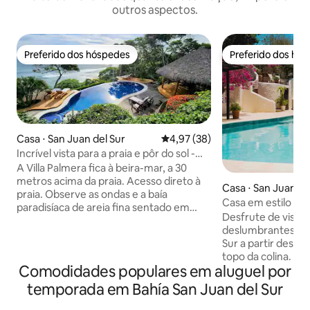
outros aspectos.
Preferido dos hóspedes
Preferido dos hó
Preferido dos hóspedes
Preferido dos hó
Casa ⋅ San Juan del Sur
4,97 de uma avaliação média de
4,97 (38)
Incrível vista para a praia e pôr do sol -
piscina infinita de 13 m
A Villa Palmera fica à beira-mar, a 30
metros acima da praia. Acesso direto à
Casa ⋅ San Juan de
praia. Observe as ondas e a baía
Casa em estilo co
paradisíaca de areia fina sentado em
vista para o mar
Desfrute de vista
cadeiras na frente e desfrute de vistas e
deslumbrantes da 
pores do sol incríveis. Base de férias
Sur a partir deste 
perfeita para famílias e amigos, com
topo da colina. Ac
muitas coisas para fazer. Wi-Fi estável
Comodidades populares em aluguel por
oceano e os sons 
em todos os lugares. Smart TV.
poucos minutos da
Segurança 24h. Esta vila compartilha a
temporada em Bahía San Juan del Sur
seus restaurantes
piscina de borda infinita de 13 m com
praia. O Estudio Co