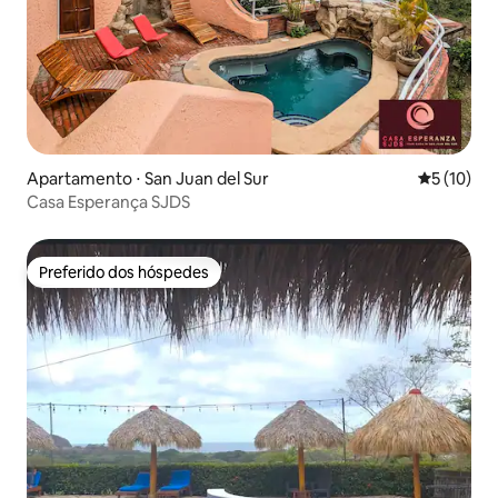
Apartamento ⋅ San Juan del Sur
5 de uma a
5 (10)
Casa Esperança SJDS
Preferido dos hóspedes
Preferido dos hóspedes