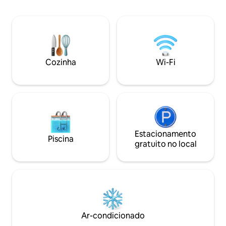
outra vila. As camas podem ser de
comunidade fecha
solteiro ou king size. Dentro do Villas
segurança 24h, du
Playa Maderas - a apenas um desvio da
compartilhadas e u
nova rodovia costeira. Tão fácil de
piscina. Ideal para 
acessar agora.
pequenas (até 4 h
iluminado oferece
Cozinha
Wi-Fi
perfeito para féri
Nicarágua.
Estacionamento
Piscina
gratuito no local
Ar-condicionado