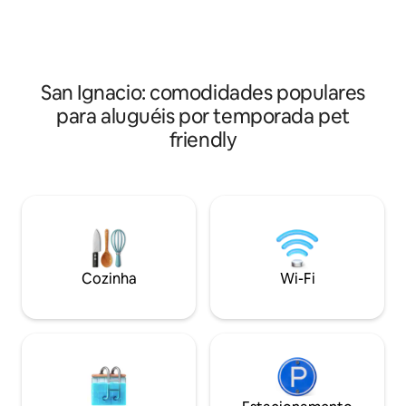
árvores frutíferas, etc. Mercado de
agricultores, lojas e atividades como
ruínas maias, tubulação de caverna de
tirolesa estão todos por perto.
San Ignacio: comodidades populares
para aluguéis por temporada pet
friendly
Cozinha
Wi-Fi