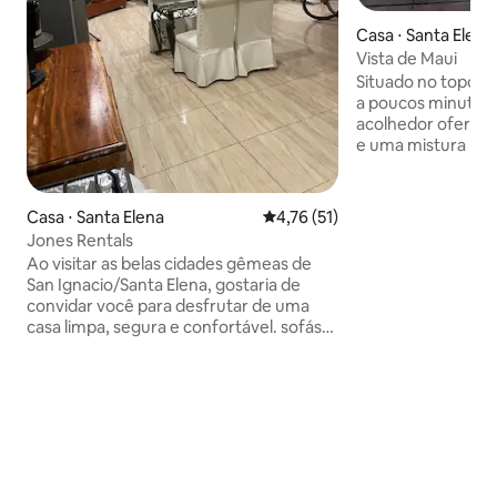
Casa ⋅ Santa Elena
Vista de Maui
Situado no topo de
a poucos minutos d
acolhedor oferece
e uma mistura per
tranquilidade. Co
aconchegante sala
cozinha totalment
Casa ⋅ Santa Elena
4,76 de uma avaliação média de
4,76 (51)
tem tudo o que é 
Jones Rentals
estadia inesquecív
Ao visitar as belas cidades gêmeas de
convida você a re
San Ignacio/Santa Elena, gostaria de
manhã, aproveitan
convidar você para desfrutar de uma
os pássaros canta
casa limpa, segura e confortável. sofás
agita. Este retiro
de couro, poltrona reclinável, cadeiras
sensação autêntic
de jantar de couro, quartos com ar
belizenho, junta
condicionado, ventiladores de tetos,
experiência imersi
bicicletas gratuitas, churrasqueira, alto-
falantes alexa, chuveiros quentes e frios,
redes, smart tv, para citar algumas.
Quintal totalmente cercado equipado
com luzes de movimento, câmeras,