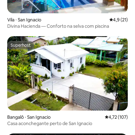
Vila ⋅ San Ignacio
4,9 de uma a
4,9 (21)
Divina Hacienda — Conforto na selva com piscina
Superhost
Superhost
Bangalô ⋅ San Ignacio
4,72 de uma av
4,72 (107)
Casa aconchegante perto de San Ignacio