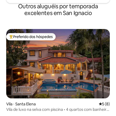
Outros aluguéis por temporada
excelentes em San Ignacio
Preferido dos hóspedes
Entre os melhores preferidos dos hóspedes
Vila ⋅ Santa Elena
5 de uma 
5 (8)
Vila de luxo na selva com piscina • 4 quartos com banheiro
privativo