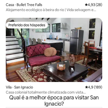
Casa ⋅ Bullet Tree Falls
4,93 de uma a
4,93 (28)
Alojamento ecológico à beira do rio | Vida selvagem e
cachoeiras
Preferido dos hóspedes
Preferido dos hóspedes
Vila ⋅ San Ignacio
4,9 de uma av
4,9 (189)
Casa colonial totalmente climatizada com vista
Qual é a melhor época para visitar San
espetacular.
Ignacio?