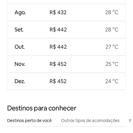
Ago.
R$ 432
28 °C
Set.
R$ 442
28 °C
Out.
R$ 442
27 °C
Nov.
R$ 452
25 °C
Dez.
R$ 452
24 °C
Destinos para conhecer
Destinos perto de você
Outros tipos de acomodações
Pr