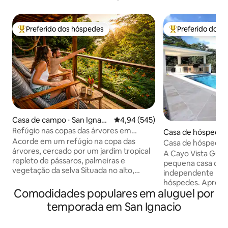
Preferido dos hóspedes
Preferido dos 
Entre os melhores preferidos dos hóspedes
Entre os melhore
Casa de campo ⋅ San Ignaci
4,94 de uma avaliação média de 
4,94 (545)
o
Refúgio nas copas das árvores em
Casa de hóspedes 
Sanpopo, NR San Ignacio,
Acorde em um refúgio na copa das
acio
Casa de hóspedes 
pássaros/natureza
árvores, cercado por um jardim tropical
condicionado, Wi-F
A Cayo Vista Gue
repleto de pássaros, palmeiras e
pequena casa de 
vegetação da selva Situada no alto,
independente par
entre as árvores, esta acomodação
hóspedes. Apresenta o seguinte: - Gold
tranquila e envolvente fica a poucos
Comodidades populares em aluguel por
Standard Certified
minutos de San Ignacio — perto de tudo,
Board - Cama Quee
temporada em San Ignacio
mas com a sensação de estar em outro
de alta velocidade
mundo. Saboreie seu café da manhã
Mini-frigorífico - 