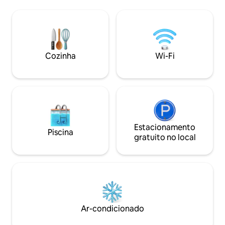
acima das copas das árvores, enquanto
Micro-ondas - Torr
os beija-flores voam pelo jardim, e relaxe
elétrica - Água qu
em um espaço projetado para conectar
- Gerador de back
você à natureza sem abrir mão do
energia - Belas vi
conforto. Parte da nossa coleção de
out autónomo - Pi
estadias na "selva", situadas em
(temperatura cont
Cozinha
Wi-Fi
exuberantes jardins tropicais perto de
ar livre com churrasqueir
San Ignacio.
animais de estima
Estacionamento
Piscina
gratuito no local
Ar-condicionado