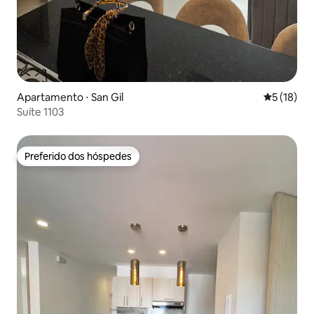
Apartamento ⋅ San Gil
5 de uma a
5 (18)
Suíte 1103
Preferido dos hóspedes
Preferido dos hóspedes