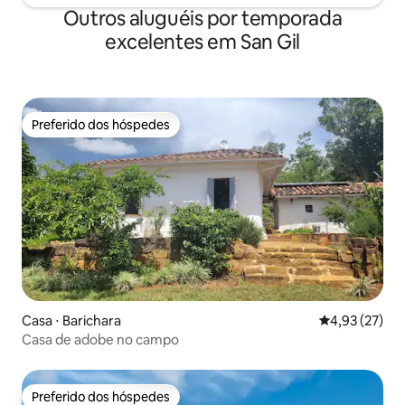
Outros aluguéis por temporada
excelentes em San Gil
Preferido dos hóspedes
Preferido dos hóspedes
Casa ⋅ Barichara
4,93 de uma a
4,93 (27)
Casa de adobe no campo
Preferido dos hóspedes
Preferido dos hóspedes