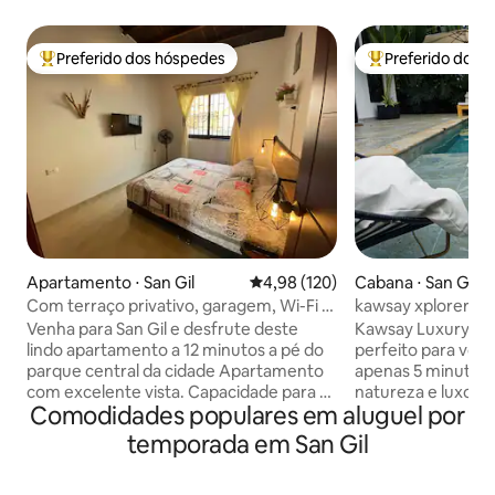
Preferido dos hóspedes
Preferido dos 
Entre os melhores preferidos dos hóspedes
Entre os melhore
Apartamento ⋅ San Gil
4,98 de uma avaliação média de 
4,98 (120)
Cabana ⋅ San Gil
Com terraço privativo, garagem, Wi-Fi e
kawsay xplorer de
vista incrível
Venha para San Gil e desfrute deste
Kawsay Luxury Xpl
lindo apartamento a 12 minutos a pé do
perfeito para você
parque central da cidade Apartamento
apenas 5 minutos 
com excelente vista. Capacidade para 6
natureza e luxo em
Comodidades populares em aluguel por
pessoas dormindo confortavelmente; 2
para casais Desfr
em uma cama queen, 2 em uma cama
aconchegante co
temporada em San Gil
de casal, 1 em uma cama de solteiro e 1
size e um sofá-ca
em um sofá-cama semidou.
frente à televisã