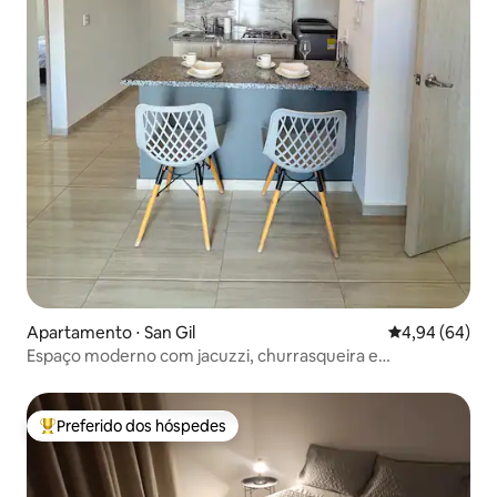
Apartamento ⋅ San Gil
4,94 de uma av
4,94 (64)
Espaço moderno com jacuzzi, churrasqueira e
estacionamento
Preferido dos hóspedes
Entre os melhores preferidos dos hóspedes