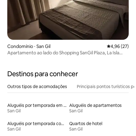
Condomínio ⋅ San Gil
4,96 de uma a
4,96 (27)
Apartamento ao lado do Shopping SanGil Plaza, La Isla
Terminal, Wi-Fi
Destinos para conhecer
Outros tipos de acomodações
Principais pontos turísticos po
Aluguéis por temporada em albergue
Aluguéis de apartamentos
San Gil
San Gil
Aluguéis por temporada com café da manhã
Quartos de hotel
San Gil
San Gil