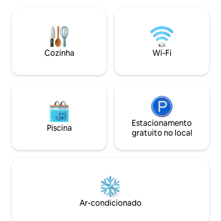
Características: •WI-FI • Varanda
plataformas digita
privativa de 20 m², perfeita para relaxar •
nossa cozinha int
Garagem privativa com portão
um churrasco na c
eletrônico • Cozinha totalmente
barril. Nade em um
equipada • Máquina de lavar roupas •
cercada pela natu
Varanda • 2 banheiros • Balcão de café da
energias. Reserve
Cozinha
Wi-Fi
manhã em mármore • Conta da Netflix
para seu entretenimento
Estacionamento
Piscina
gratuito no local
Ar-condicionado