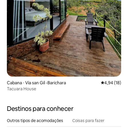
Cabana ⋅ Vía san Gil -Barichara
4,94 de uma a
4,94 (18)
Tacuara House
Destinos para conhecer
Outros tipos de acomodações
Coisas para fazer