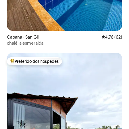
Cabana ⋅ San Gil
4,76 de uma a
4,76 (62)
chalé la esmeralda
Preferido dos hóspedes
Entre os melhores preferidos dos hóspedes