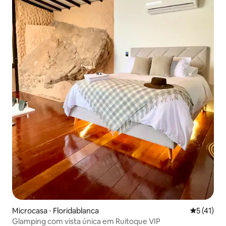
Microcasa ⋅ Floridablanca
5 de uma a
5 (41)
Glamping com vista única em Ruitoque VIP