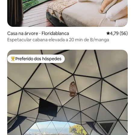
Casa na árvore ⋅ Floridablanca
4,79 de uma a
4,79 (56)
Espetacular cabana elevada a 20 min de B/manga
Preferido dos hóspedes
Entre os melhores preferidos dos hóspedes