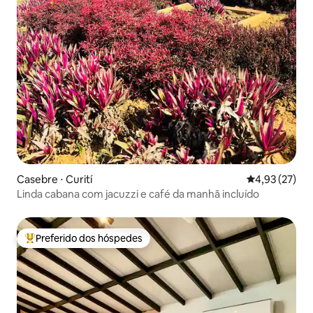
Casebre ⋅ Curití
4,93 de uma a
4,93 (27)
Linda cabana com jacuzzi e café da manhã incluído
Preferido dos hóspedes
Entre os melhores preferidos dos hóspedes