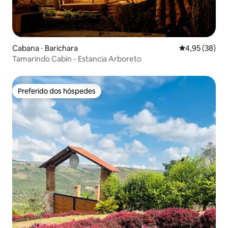
Cabana ⋅ Barichara
4,95 de uma a
4,95 (38)
Tamarindo Cabin - Estancia Arboreto
Preferido dos hóspedes
Preferido dos hóspedes