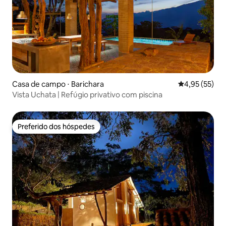
Casa de campo ⋅ Barichara
4,95 de uma a
4,95 (55)
Vista Uchata | Refúgio privativo com piscina
Preferido dos hóspedes
Preferido dos hóspedes