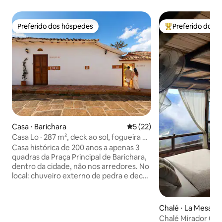
Preferido dos hóspedes
Preferido dos 
Preferido dos hóspedes
Entre os melhore
Casa ⋅ Barichara
5 de uma avaliação média de
5 (22)
Casa Lo · 287 m², deck ao sol, fogueira e
acesso à piscina
Casa histórica de 200 anos a apenas 3
quadras da Praça Principal de Barichara,
dentro da cidade, não nos arredores. No
local: chuveiro externo de pedra e deck
privativo para relaxar durante o dia. 8-10
minutos a pé (2 minutos de carro):
acesso a uma piscina parceira. Pátio
Chalé ⋅ La Mesa d
privativo com fogueira, vista para o vale
Chalé Mirador Chi