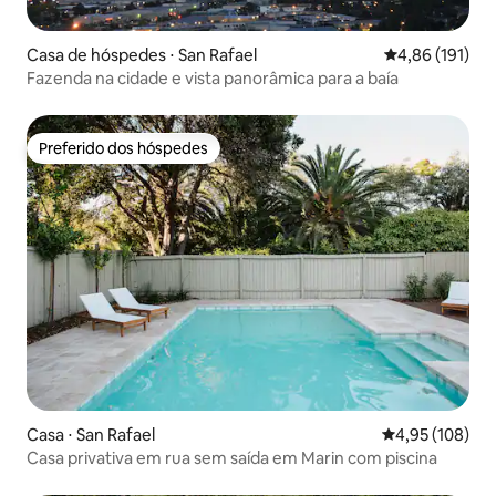
Casa de hóspedes ⋅ San Rafael
4,86 de uma av
4,86 (191)
Fazenda na cidade e vista panorâmica para a baía
Preferido dos hóspedes
Preferido dos hóspedes
Casa ⋅ San Rafael
4,95 de uma av
4,95 (108)
Casa privativa em rua sem saída em Marin com piscina