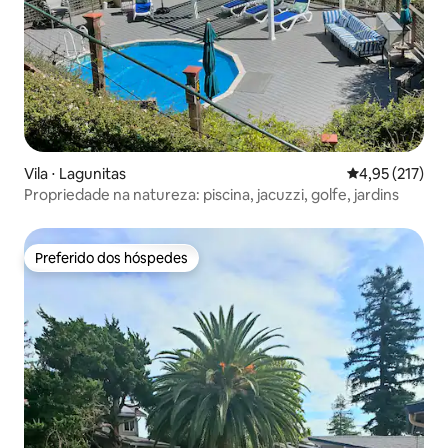
Vila ⋅ Lagunitas
4,95 de uma av
4,95 (217)
Propriedade na natureza: piscina, jacuzzi, golfe, jardins
Preferido dos hóspedes
Preferido dos hóspedes