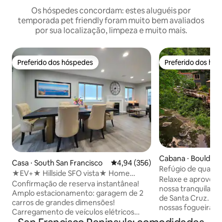
Os hóspedes concordam: estes aluguéis por
temporada pet friendly foram muito bem avaliados
por sua localização, limpeza e muito mais.
Preferido dos hóspedes
Preferido dos hó
Preferido dos hóspedes
Preferido dos hó
Cabana ⋅ Boulder 
Casa ⋅ South San Francisco
4,94 de uma avaliação média de 
4,94 (356)
Refúgio de qualqu
★EV+★ Hillside SFO vista★ Home
Relaxe e aproveite
Theater Mesa★ de bilhar
Confirmação de reserva instantânea!
nossa tranquila p
Amplo estacionamento: garagem de 2
de Santa Cruz. A
carros de grandes dimensões!
nossas fogueiras
Carregamento de veículos elétricos
uma banheira de
(12kW, nível II, pague por kWh para