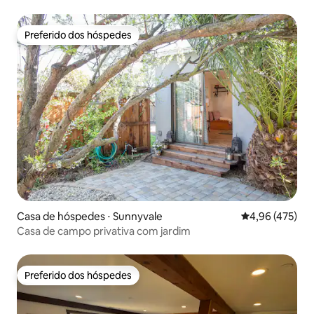
Preferido dos hóspedes
Preferido dos hóspedes
Casa de hóspedes ⋅ Sunnyvale
4,96 de uma av
4,96 (475)
Casa de campo privativa com jardim
Preferido dos hóspedes
Preferido dos hóspedes