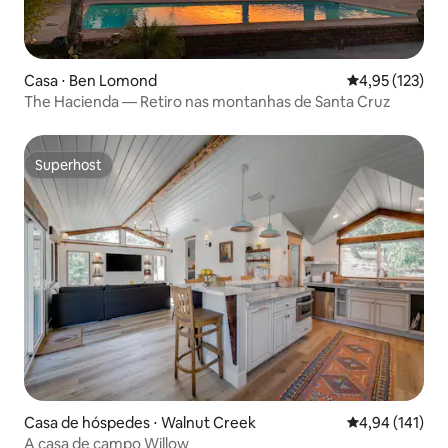
Casa ⋅ Ben Lomond
4,95 de uma av
4,95 (123)
The Hacienda — Retiro nas montanhas de Santa Cruz
Superhost
Superhost
Casa de hóspedes ⋅ Walnut Creek
4,94 de uma av
4,94 (141)
A casa de campo Willow