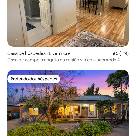
Casa de hóspedes ⋅ Livermore
5 de uma av
5 (119)
Casa de campo tranquila na região vinícola acomoda 4
pessoas - Aceita animais de estimação
Preferido dos hóspedes
Preferido dos hóspedes