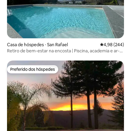
Casa de hóspedes ⋅ San Rafael
4,98 de uma ava
4,98 (244)
Retiro de bem-estar na encosta | Piscina, academia e ar-
condicionado
Preferido dos hóspedes
Preferido dos hóspedes