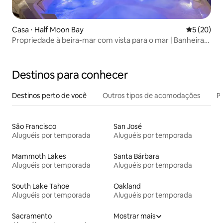
Casa ⋅ Half Moon Bay
5 de uma a
5 (20)
Propriedade à beira-mar com vista para o mar | Banheira
de hidromassagem, fogueira, veículo elétrico
Destinos para conhecer
Destinos perto de você
Outros tipos de acomodações
Pr
São Francisco
San José
Aluguéis por temporada
Aluguéis por temporada
Mammoth Lakes
Santa Bárbara
Aluguéis por temporada
Aluguéis por temporada
South Lake Tahoe
Oakland
Aluguéis por temporada
Aluguéis por temporada
Sacramento
Mostrar mais