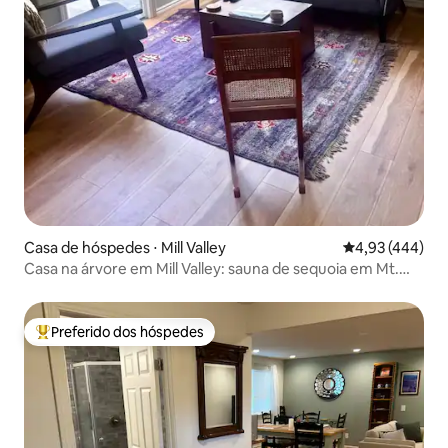
Casa de hóspedes ⋅ Mill Valley
4,93 de uma av
4,93 (444)
Casa na árvore em Mill Valley: sauna de sequoia em Mt.
Tam, retiro na natureza
Preferido dos hóspedes
Entre os melhores preferidos dos hóspedes