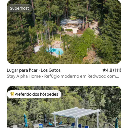
Superhost
Superhost
Lugar para ficar ⋅ Los Gatos
4,8 de uma av
4,8 (111)
Stay Alpha Home • Refúgio moderno em Redwood com
piscina
Preferido dos hóspedes
Entre os melhores preferidos dos hóspedes