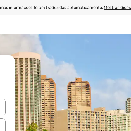
mas informações foram traduzidas automaticamente. 
Mostrar idioma
ore-os usando as seta para cima e para baixo do teclado ou tocando e