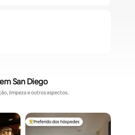
 em San Diego
o, limpeza e outros aspectos.
Caverna 
Preferido dos hóspedes
Prefe
os hóspedes
Entre os melhores preferidos dos hóspedes
Entre o
Casa Gro
com vist
Situado a