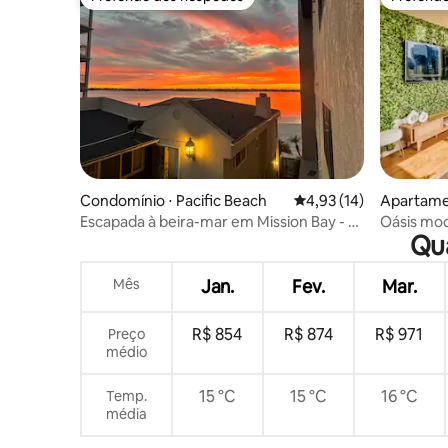
Preferido dos hóspedes
Preferid
Condomínio ⋅ Pacific Beach
4,93 de uma avaliação 
4,93 (14)
Apartame
n Diego
Escapada à beira-mar em Mission Bay - A
Oásis mod
Qua
poucos passos da praia
Mês
Jan.
Fev.
Mar.
R$ 854
R$ 874
R$ 971
Preço
médio
15 °C
15 °C
16 °C
Temp.
média