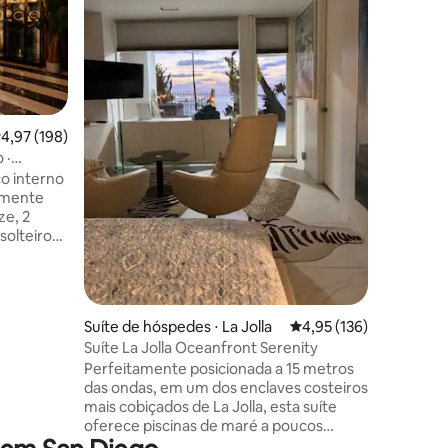
com vist
Jolla par
um estúd
encosta 
San Marc
pedra da
renovado
ções
,97 de uma avaliação média de 5, 198 avaliações
4,97 (198)
modernos
 ·
cozinha 
0 vagas
ço interno
academia
lmente
é um refú
ze, 2
caminhan
solteiro
escapada
m TV
animais 
om pés de
boxers am
 — ao ar
ar roupa de
Suíte de hóspedes ⋅ La Jolla
4,95 de uma avaliação 
4,95 (136)
fechado
Suíte La Jolla Oceanfront Serenity
gas) 🏙️ 7
Perfeitamente posicionada a 15 metros
 min do
das ondas, em um dos enclaves costeiros
2 min do
mais cobiçados de La Jolla, esta suíte
oferece piscinas de maré a poucos
viso: não
metros do pátio e spa de 150 metros,
 mas pode