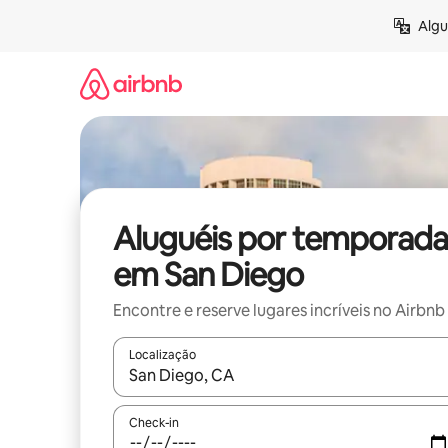
Pular
Algu
para
o
conteúdo
Aluguéis por temporada
em San Diego
Encontre e reserve lugares incríveis no Airbnb
Localização
Quando os resultados estiverem disponíveis, expl
Check-in