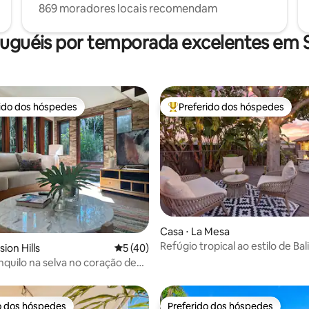
869 moradores locais recomendam
luguéis por temporada excelentes em 
rido dos hóspedes
Preferido dos hóspedes
 melhores preferidos dos hóspedes
Entre os melhores preferidos d
édia de 5, 134 avaliações
Casa ⋅ La Mesa
Refúgio tropical ao estilo de Ba
sion Hills
5 de uma avaliação média de 5, 40 avalia
5 (40)
sauna e bar em chalé
anquilo na selva no coração de
o
o dos hóspedes
Preferido dos hóspedes