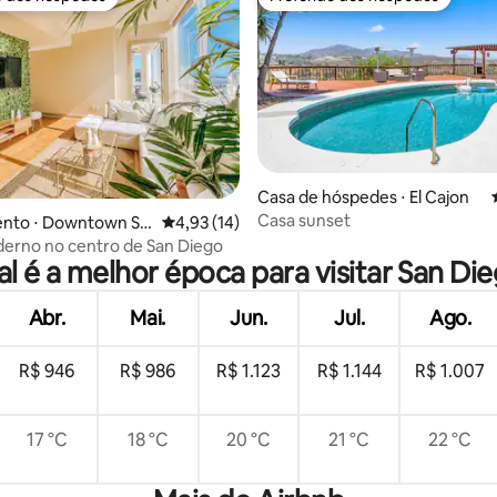
o dos hóspedes
Preferido dos hóspedes
Casa de hóspedes ⋅ El Cajon
Casa sunset
média de 5, 14 avaliações
nto ⋅ Downtown Sa
4,93 de uma avaliação média de 5, 14 avalia
4,93 (14)
erno no centro de San Diego
l é a melhor época para visitar San Di
Abr.
Mai.
Jun.
Jul.
Ago.
R$ 946
R$ 986
R$ 1.123
R$ 1.144
R$ 1.007
17 °C
18 °C
20 °C
21 °C
22 °C