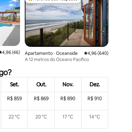
Entre os melhores preferidos dos hóspedes
4,96 de uma avaliação média de 5, 46 avaliações
4,96 (46)
Apartamento ⋅ Oceanside
4,96 de uma avaliação m
4,96 (640)
ções
A 12 metros do Oceano Pacífico
ego?
Set.
Out.
Nov.
Dez.
R$ 859
R$ 869
R$ 890
R$ 910
22 °C
20 °C
17 °C
14 °C