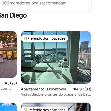
206 moradores locais recomendam
San Diego
Preferido dos hóspedes
os hóspedes
Entre os melhores preferidos dos hóspedes
5 de uma avaliação média de 5, 20 avaliações
5 (20)
li com
ções
Apartamento ⋅ Downtown Sa
4,97 de uma avaliação
4,97 (93)
n Diego
Vistas deslumbrantes do oceano, da baía,
da cidade e do Petco Park
Preferido dos hóspedes