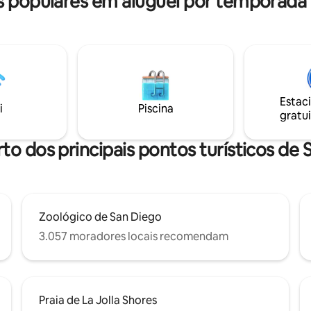
populares em aluguel por temporada
s inesquecíveis! Não é
ser adicionado por uma taxa adi
 fumar ou usar vape na
de.
Estac
i
Piscina
gratui
to dos principais pontos turísticos de
Zoológico de San Diego
3.057 moradores locais recomendam
Praia de La Jolla Shores