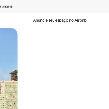
 original
Anuncie seu espaço no Airbnb
 deslizando o dedo na tela.