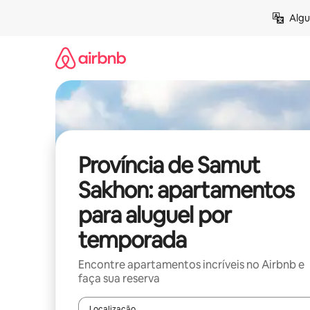
Pular
Algu
para
o
conteúdo
Província de Samut
Sakhon: apartamentos
para aluguel por
temporada
Encontre apartamentos incríveis no Airbnb e
faça sua reserva
Localização