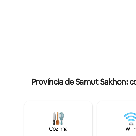
detector 
Thakham e Hospital Nakhonthon. High
fumaça. L
Rise, 12 andares, 1 edifício, 437 unidades.
Mahachai 
Opções de apartamentos a partir de 1
Bomba de 
quarto, 31 m², com piscina, lojas, área
Home Pro 
para crianças, elevador, estacionamento
Delegacia 
e segurança 24 horas.
Samutsako
Monument
Tree Mar
Província de Samut Sakhon: 
Cozinha
Wi-F