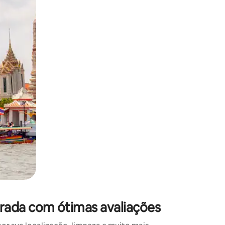
 deslizando o dedo na tela.
rada com ótimas avaliações