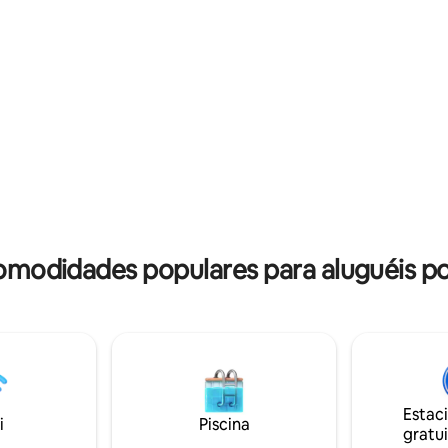
Big C Presidential O MRT pode 
de aquecimento, detector de
alcançado em apenas 15 minuto
ugares próximos: - Big C
estações principais de MRT a 5
- Central Mahachai - 7-11 -
quilômetros pode ser alcançad
óleo PTT - Lotus Klongkru -
em apenas 30 minutos, Estaçã
Mahachai - Makar Mahachai -
BTS e a Estação Wutthakat BTS
de Polícia, Província de
rn - Terminal Maha Chai Van -
o - Mercado Mahachai - Pine
ket
comodidades populares para aluguéis 
Estac
i
Piscina
gratui