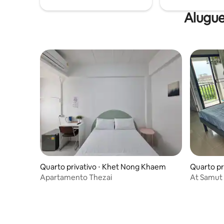
Alugue
Quarto privativo ⋅ Khet Nong Khaem
Quarto pri
Apartamento Thezai
At Samut