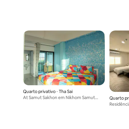
Quarto privativo ⋅ Tha Sai
At Samut Sakhon em Nikhom Samut
Quarto pr
Sakhon (Tha Chin)
n
Residênci