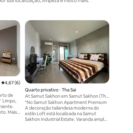
 sua localização, limpeza e muito mais.
4,67 de uma avaliação média de 5, 6 avaliações
4,67 (6)
Quarto privativo ⋅ Tha Sai
rto de
At Samut Sakhon em Samut Sakhon (Tha
✔ Limpo,
Chin)
"No Samut Sakhon Apartment Premium
niente.
A decoração tailandesa moderna do
to. Mais
estilo Loft está localizada na Samut
em frente
Sakhon Industrial Estate. Varanda ampla,
 catedral
tetos altos, estacionamento gratuito e
Luang 2
Wi-Fi, água potável,