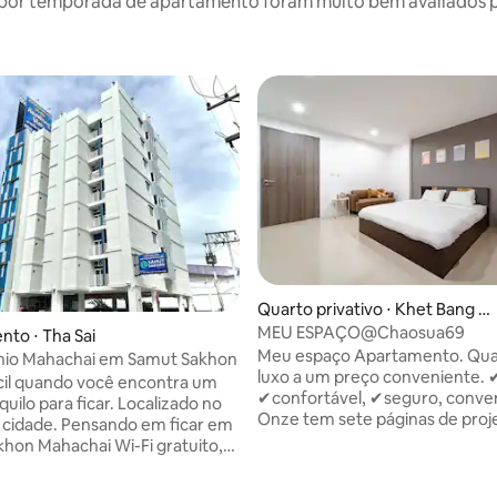
por temporada de apartamento foram muito bem avaliados por
Quarto privativo ⋅ Khet Bang K
hae
MEU ESPAÇO@Chaosua69
to ⋅ Tha Sai
Meu espaço Apartamento. Qua
io Mahachai em Samut Sakhon
luxo a um preço conveniente. 
cil quando você encontra um
✔confortável, ✔seguro, conve
quilo para ficar. Localizado no
Onze tem sete páginas de proje
 cidade. Pensando em ficar em
de 20 centros de alimentação 
hon Mahachai Wi-Fi gratuito,
ao projeto Atrações Próximas A
de segurança completo, como
de mull seacon fine cat Sanam 
V, porta do cartão de acesso,