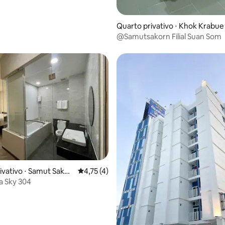
Quarto privativo ⋅ Khok Krabue
@Samutsakorn Filial Suan Som
ivativo ⋅ Samut Sakho
4,75 de uma avaliação média de 5, 4 avalia
4,75 (4)
a Sky 304