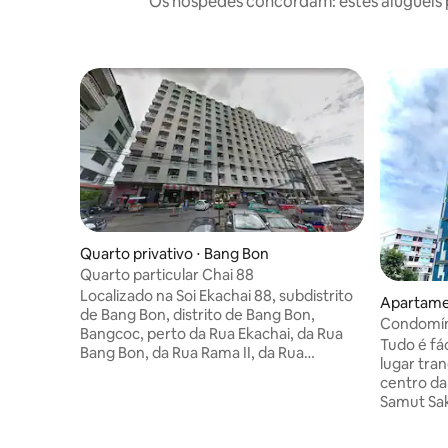
Os hóspedes concordam: estes aluguéis 
Quarto privativo ⋅ Bang Bon
Quarto particular Chai 88
Localizado na Soi Ekachai 88, subdistrito
Apartamen
de Bang Bon, distrito de Bang Bon,
Condomín
Bangcoc, perto da Rua Ekachai, da Rua
Tudo é fá
Bang Bon, da Rua Rama II, da Rua
lugar tran
Petchkasem e da Rua Kanchanaphisek.
centro da
Rodeado por muitas comodidades,
Samut Sak
incluindo Central Rama 2, Big C Rama 2,
sistema 
Big C Extra Rama 2, Tesco Lotus Rama 2,
CFTV, CCT
HomePro Rama 2, Universidade Wat