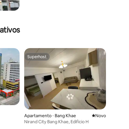
ativos
Superhost
Superhost
Apartamento ⋅ Bang Khae
Novo lugar para fi
Novo
Nirand City Bang Khae, Edifício H