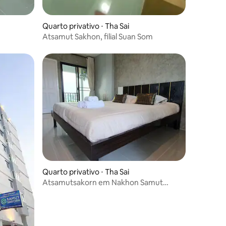
Quarto privativo ⋅ Tha Sai
Atsamut Sakhon, filial Suan Som
ções
Quarto privativo ⋅ Tha Sai
Atsamutsakorn em Nakhon Samut
Sakhon (Tha Chin)